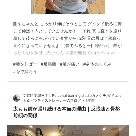
膝をちゃんと しっかり伸ばそうとして グイグイ後ろに押
して伸ばそうとしていませんか！！ それ 真っ直ぐを通り
越して後ろに曲がっていますからね😱 骨の脚は全然真っ
直ぐになっていませんよ （骨でみると一目瞭然👀） 曲が
ったものを伸ばしたいなら 両端が離れていけばいいので
す 身体なら 頭と足 地球の中心に向かって重さを支える
#
膝を伸ばす
#
反張膝
#
膝が痛い
#
身体のしくみ
足と 楽な首でふわっと高い頭 反対方向に離れていくなら
#
骨で踊ろう
真っ直ぐに戻ります （伸ばしてる感は薄いけど） 押し込
んだ脚を”きれい”と言う人もいるけれど 私は絶対にお勧
めしないです 何度でも同じことを言いますよ！ この投稿
文京区本郷三丁目Personal training studioカメシチ,ダイエッ
をInstagramで見る AT Dance さちこ(@atd…
•
ト＆ピラティストレーナーのブログ
1年前
太もも前が張り続ける本当の理由｜反張膝と骨盤
前傾の関係