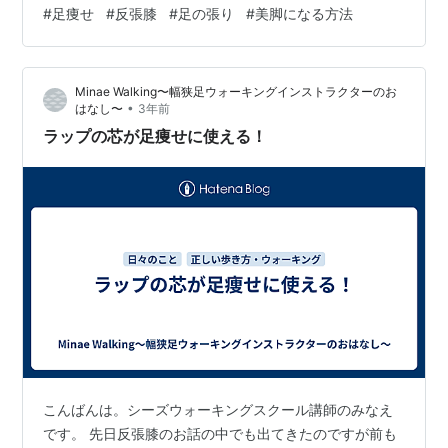
をしています。 ２週間ほど実行していますが、太ももの
#
足痩せ
#
反張膝
#
足の張り
#
美脚になる方法
前張りが大分マシになってきました！ 以前は張っている
からか足の前が固かったのですが、ほぐれてきたのか と
ても柔らかくなってきました。 前ももが柔らかくなった
Minae Walking〜幅狭足ウォーキングインストラクターのお
分、ふとももの後ろ側の筋肉が固くなってきたのが よく
•
はなし〜
3年前
わかるようになりました。 たくさん歩いた日でも、逆に1
ラップの芯が足痩せに使える！
日中座りっぱなしで足がむく…
こんばんは。シーズウォーキングスクール講師のみなえ
です。 先日反張膝のお話の中でも出てきたのですが前も