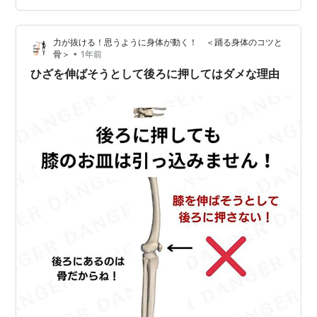
き、無意識に膝をまっすぐ通り越して「反らせて」いま
せんか？この状態が「反張膝」。本来の生理的範囲を越
力が抜ける！思うように身体が動く！ ＜踊る身体のコツと
えて膝が過伸展してしまっている姿勢です。 この姿勢で
•
骨＞
1年前
は骨で立っているように見えて、実際は大腿四頭筋が過
ひざを伸ばそうとして後ろに押してはダメな理由
剰に働いてしまい…