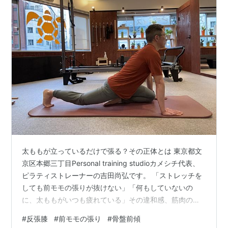
太ももが立っているだけで張る？その正体とは 東京都文
京区本郷三丁目Personal training studioカメシチ代表、
ピラティストレーナーの吉田尚弘です。 「ストレッチを
しても前モモの張りが抜けない」「何もしていないの
に、太ももがいつも疲れている」その違和感、筋肉の使
いすぎではなく“立ち姿勢のクセ”かもしれません。 「反
#
反張膝
#
前モモの張り
#
骨盤前傾
張膝」という立ち方のクセが張りを生む 立っていると