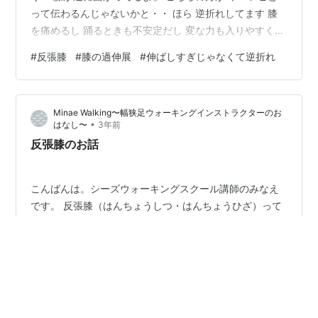
って伝わるんじゃないかと・・ ほら 逆折れしてます 膝
を痛めるし 踊るときも不安定だし 変な力も入りやすくな
ります こんなことにならないために 身体をわかっておく
#
反張膝
#
膝の過伸展
#
伸ばしすぎじゃなくて逆折れ
といいですよ☆ AT Danceのレッスンはこちら
https://reserva.be/atdanceyoyaku メルマガ登録も忘れ
ずに！ www.atdance-lesson.com HP：AT Dance 〜踊る
Minae Walking〜幅狭足ウォーキングインストラクターのお
身体のコツを知る！ https://www.atdance…
•
はなし〜
3年前
反張膝のお話