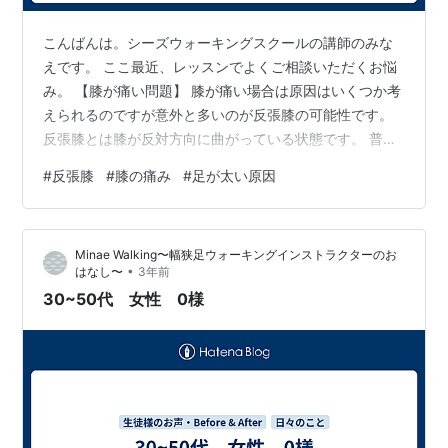
こんばんは。シーズウォーキングスクールの講師のみな
えです。 ここ最近、レッスンでよくご相談いただくお悩
み。 【膝が痛い問題】 膝が痛い場合は原因はいくつか考
えられるのですが意外と多いのが反張膝の可能性です。
反張膝とは膝が反対方向に曲がっている状態です。 普通
の人は膝上・膝下がまっすぐですが反張膝の人は膝下が
#
反張膝
#
膝の痛み
#
足が太い原因
反対側に曲がります。 本来前方向に曲がる膝が反対方向
に曲がります。 反対方向にまで膝がまがるので膝下や膝
の内側に痛みを覚える人が多いです。 実際にレッスンに
Minae Walking〜幅狭足ウォーキングインストラクターのお
参加いただいている生徒様でもいらっしゃいます。 かく
•
はなし〜
3年前
いう私も両膝とも反張膝です！（しかも結構な曲がり幅
30~50代 女性 0様
です！←なんの自慢？ 反張膝は膝…