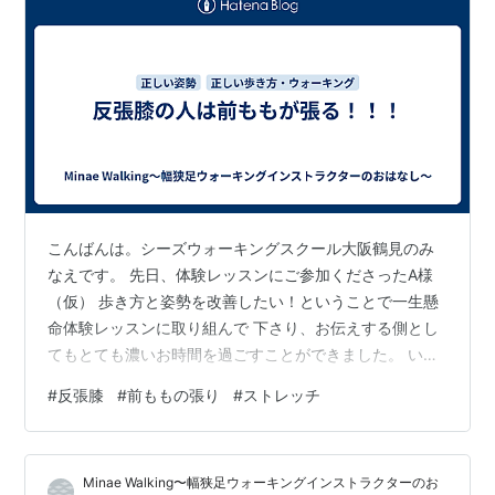
こんばんは。シーズウォーキングスクール大阪鶴見のみ
なえです。 先日、体験レッスンにご参加くださったA様
（仮） 歩き方と姿勢を改善したい！ということで一生懸
命体験レッスンに取り組んで 下さり、お伝えする側とし
てもとても濃いお時間を過ごすことができました。 いつ
も体験に来てくださった方には、もちろん継続してスク
#
反張膝
#
前ももの張り
#
ストレッチ
ールに通って いただきたい気持ちはありますが、体験の
みのご参加になる方もいらっしゃるので 参加くださった
翌日からどうすれば少しでも効果が得られるか、もしく
Minae Walking〜幅狭足ウォーキングインストラクターのお
は 痛みがお悩みがある方の場合は少しでも改善されるよ