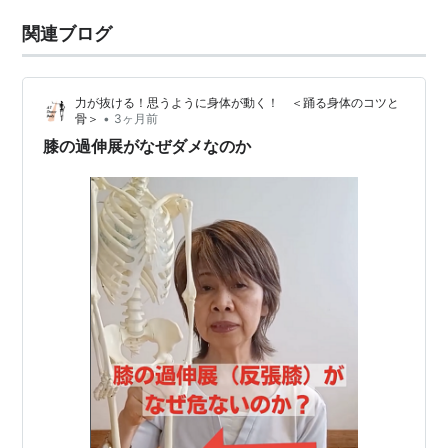
関連ブログ
力が抜ける！思うように身体が動く！ ＜踊る身体のコツと
•
骨＞
3ヶ月前
膝の過伸展がなぜダメなのか