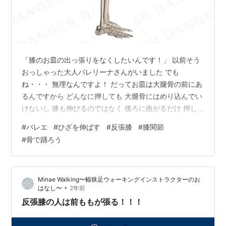
「膝のお皿の出っ張りをなくしたいんです！」 以前そう
おっしゃった大人バレリーナさんがいました でも
ね・・・ 無理なんですよ！ だってお皿は大腿骨の前にあ
るんですから どんなに押しても 大腿骨にはめり込んでい
けないし 膝も伸びるのではなく 後ろに曲がるだけ 押し
てるとちょっとは隠れるけど それは太ももの筋肉が発達
#
バレエ
#
ひざを伸ばす
#
反張膝
#
膝関節
したから 膝を伸ばすときはたらく筋肉ですからね それで
#
骨で踊ろう
も良いなら遠慮なくどうぞ 私は絶対にお勧めしませんけ
ど！ 膝の靭帯がゆるんで不安定になるから バランスが取
りにくいし 股関節は内旋しちゃうし プリエしにくくなる
Minae Walking〜幅狭足ウォーキングインストラクターのお
し 訓練してその膝に合わせた身体に作り上げるのは自由
•
はなし〜
2年前
だけど あちこちに負担…
反張膝の人は前ももが張る！！！