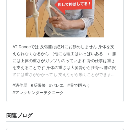
AT Danceでは 反張膝は絶対にお勧めしません 身体を支
えられなくなるから （他にも理由はいっぱいある！） 膝
には上体の重さがガッツリのっています 骨の仕事は重さ
を支えることです 身体の重さは大腿骨から脛骨へ 膝の関
節には重さがかかっても 支えながら動くことができます
膝を曲げている ゆるんでいるときも この機能に問題はあ
#
過伸展
#
反張膝
#
バレエ
#
骨で踊ろう
りません でも 後ろに押していると・・ 上からの力が後
#
アレクサンダーテクニーク
ろに逃げてしまうのです つまり 重さを支えにくいってこ
と 重さが伝わる方向がズレているわけです 骨が重さを支
えられない脚で立っていると 筋肉ががんばらないといけ
関連ブログ
ないです 太くなっちゃいますよ〜〜💦 靭帯は必死に支え
ます…