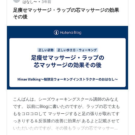
•
はなし〜
3年前
うにアドバイス的なことを 簡単にお伝えさせていただく
足痩せマッサージ・ラップの芯マッサージの効果
ようにしています。 直したい箇所が…
その後
こんばんは。シーズウォーキングスクール講師のみなえ
です。 以前にBlogに書いたのですが、ラップの芯で太も
もをコロコロして マッサージすると足の張りが取れてす
っきりする＆反張膝の改善に効果が あるよと記載させて
いただいたのですが、その後もラップの芯でマッサージ