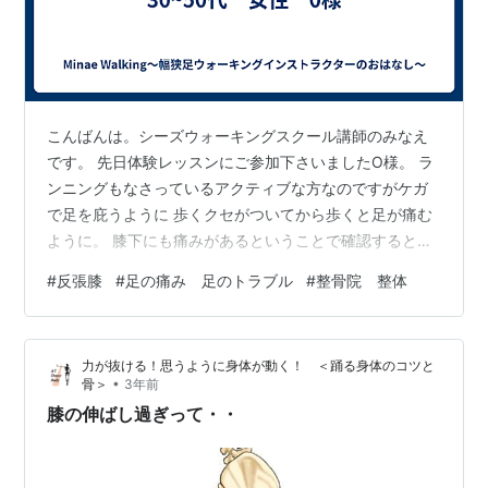
こんばんは。シーズウォーキングスクール講師のみなえ
です。 先日体験レッスンにご参加下さいましたO様。 ラ
ンニングもなさっているアクティブな方なのですがケガ
で足を庇うように 歩くクセがついてから歩くと足が痛む
ように。 膝下にも痛みがあるということで確認すると反
張膝。 足の指も曲がりがちだったりと長年のヒールなど
#
反張膝
#
足の痛み 足のトラブル
#
整骨院 整体
でかなりお体に負担が出ている様子でした。 接骨院にも
イロイロと通われているそうですが、なかなか改善せず
と お困りの様子でしたが、わかる限りで原因と改善点を
力が抜ける！思うように身体が動く！ ＜踊る身体のコツと
ご説明させていただくと 「今までお話しした中で一番納
•
骨＞
3年前
得のいく答えが返ってきて嬉しかった！」との お言葉を
膝の伸ばし過ぎって・・
いただきました。 私も反張膝によ…