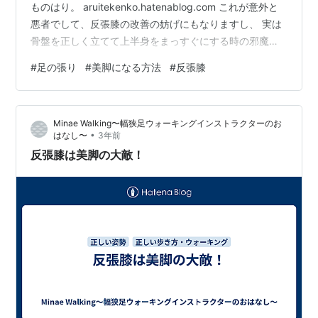
ものはり。 aruitekenko.hatenablog.com これが意外と
悪者でして、反張膝の改善の妨げにもなりますし、 実は
骨盤を正しく立てて上半身をまっすぐにする時の邪魔者
にもなる かなりの隠れワルモノです。 足のむくみ対策に
#
足の張り
#
美脚になる方法
#
反張膝
手でモミモミしてみたり、コロコロローラーのようなも
のを 準備される方もいらっしゃいますが自宅にあるもの
（しかも捨てちゃうもの）でも 代用できます。それ
Minae Walking〜幅狭足ウォーキングインストラクターのお
は・・・ ラップの芯！！！！ 長めのラップの芯よりは少
•
はなし〜
3年前
し短めタイプが個人的にはやりやすくてオススメ。 ラッ
反張膝は美脚の大敵！
プの芯で…