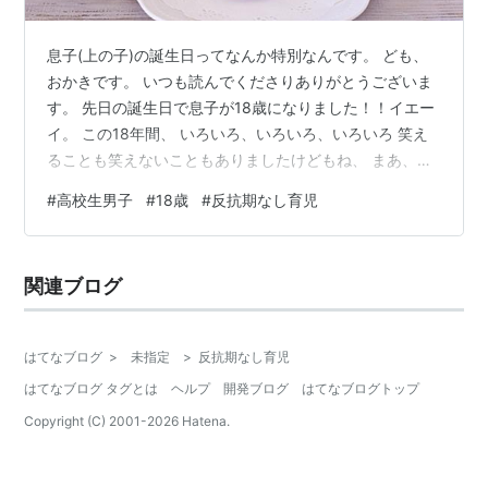
息子(上の子)の誕生日ってなんか特別なんです。 ども、
おかきです。 いつも読んでくださりありがとうございま
す。 先日の誕生日で息子が18歳になりました！！イエー
イ。 この18年間、 いろいろ、いろいろ、いろいろ 笑え
ることも笑えないこともありましたけどもね、 まあ、元
気にそして良い子に育ってくれてよかった。 といって
#
高校生男子
#
18歳
#
反抗期なし育児
も、私は子育てほぼしてませんけど。 リアルに中学生に
なったぐらいから、子育てとかはしてない感覚です。 い
わゆる「見守る」的な、、、というのはカッコつけすぎ
関連ブログ
かな。 私の子育てのゴールは「自立」だなと決定と覚悟
をしたのが、 彼が中学に入学した辺りからかなと思いま
す。 本当に小さいころか…
はてなブログ
>
未指定
>
反抗期なし育児
はてなブログ タグとは
ヘルプ
開発ブログ
はてなブログトップ
Copyright (C) 2001-
2026
Hatena.