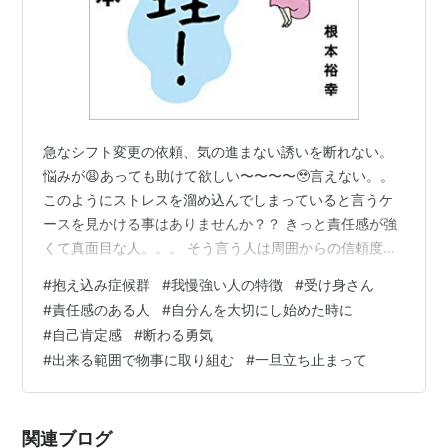
急なシフト変更の依頼、気の進まない誘いを断れない。
悩みが😩あっても助けて欲しい〜〜〜〜🥹言えない。。
このようにストレスを溜め込んでしまっていると言うケ
ースを見かける事はありませんか？？ きっと責任感が強
くて真面目な人。。。 そう言う人は周囲からの信頼度が
厚いひと・・・。 一方で、 何でも自分でやらないといけ
#
抱え込み症候群
#
我慢強い人の特徴
#
受け身さん
ないと思うあまりに、苦しさを感じて息切れをしながら
#
責任感のある人
#
自分んを大切にし始めた時に
我慢して 走り続けているという💨こともあります。 わた
#
自己肯定感
#
断わる勇気
しも含め真面目な人の特徴でもある。 そんな状況を『抱
#
出来る範囲で物事に取り組む
#
一旦立ち止まって
え込み症候群』と表現することを知りましたので、著書
を元にご紹介します。 ⑴抱え込み症候群の特徴 ①自己
肯定感の低いタイプ ありのまま…
関連ブログ