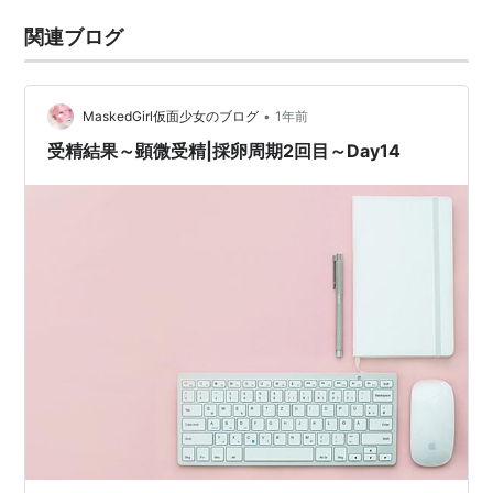
関連ブログ
•
MaskedGirl仮面少女のブログ
1年前
受精結果～顕微受精|採卵周期2回目～Day14