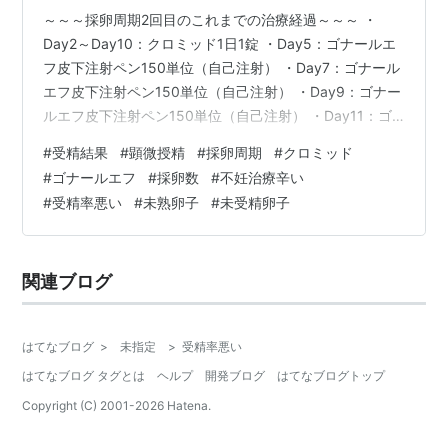
～～～採卵周期2回目のこれまでの治療経過～～～ ・
Day2～Day10：クロミッド1日1錠 ・Day5：ゴナールエ
フ皮下注射ペン150単位（自己注射） ・Day7：ゴナール
エフ皮下注射ペン150単位（自己注射） ・Day9：ゴナー
ルエフ皮下注射ペン150単位（自己注射） ・Day11：ゴ
ナールエフ皮下注射ペン150単位（自己注射） ・
#
受精結果
#
顕微授精
#
採卵周期
#
クロミッド
Day11：プレセキュア点鼻薬 ・卵胞の発育具合 （右）
#
ゴナールエフ
#
採卵数
#
不妊治療辛い
Day11：13mm, 15mm （左）Day11：19mm, 23mm ・
#
受精率悪い
#
未熟卵子
#
未受精卵子
内膜 Day11：11.8mm ・採卵：予定数4個⇒結果 6個 ・す
べて顕微授精法 ・タイムラプスインキュベーター（先進
医療:330…
関連ブログ
はてなブログ
>
未指定
>
受精率悪い
はてなブログ タグとは
ヘルプ
開発ブログ
はてなブログトップ
Copyright (C) 2001-
2026
Hatena.