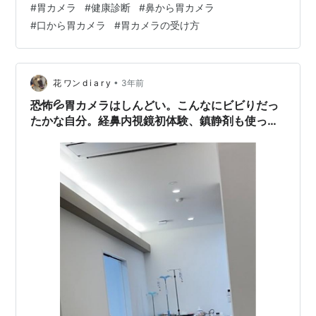
#
胃カメラ
#
健康診断
#
鼻から胃カメラ
鼻からカメラを入れています。 癌も経験しているので、
#
口から胃カメラ
#
胃カメラの受け方
以降は医師の指示に従い健診毎に胃カメラを飲んでいま
す。 会社の健診指定病院には、口から入れる胃カメラし
かありません。 鼻と口、両方を経験している立場から、
せっかくなので鼻と口の胃カメラの勝敗でも点けてみよ
•
花 ワン d i a r y
3年前
うと思います。 勝敗は剣道式に旗の数…
恐怖💦胃カメラはしんどい。こんなにビビりだっ
たかな自分。経鼻内視鏡初体験、鎮静剤も使って
みた