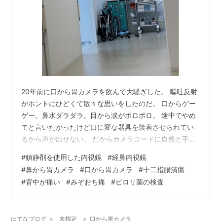
20年前に口から胃カメラを飲んで大騒ぎした。 嘔吐反射
がホントにひどくて散々な思いをしたのだ。 口からゲー
ゲー。鼻水ダラダラ。目から涙がポロポロ。 途中でやめ
てと言いたかったけど口に変な器具を装着させられてい
るから声が出せない。 だからカメラコードに自然と手が
のびてしまった。 『危ない、手を出さないで！』 『誰か
#
鎮静剤を使用した内視鏡
#
経鼻内視鏡
応援に来て、この人押さえて！』と仲間を呼ぶ看護師の
#
鼻から胃カメラ
#
口から胃カメラ
#
十二指腸潰瘍
声。 あたしにとってはまさに生き地獄だった。 だからず
#
背中が痛い
#
みぞおち痛
#
ピロリ菌の検査
っと内視鏡検査だけは避けてきた。 でも、先月会社の健
康診断で胃がんリスク検診（血液ABC）を受けた。
3,300円で血液を採るだけだからっていうので同僚に勧
はてなブログ
>
未指定
>
口から胃カメラ