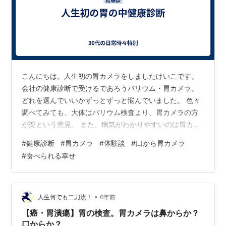
こんにちは。人生初の胃カメラをしましたけいこです。
会社の健康診断で受けるであろうバリウム・胃カメラ。
どれを選んでいいかずっとずっと悩んでいました。 色々
調べてみても、大体はバリウム検査より、胃カメラの方
が楽という意見。 また、病気がわかりやすいのは胃カメ
ラの方が多いらしい。（素人調べ） 想像ですが、胃カメ
#
健康診断
#
胃カメラ
#
体験談
#
口から胃カメラ
ラは一瞬の苦しみ、バリウム検査は長い時間じわじわ苦
#
食べられる幸せ
しいのではないかと思います。 さらに、胃カメラは口か
鼻かが選べるとのこと。 鼻の方が楽な事が多いようです
が、社内の人が鼻の形が合わず、痛い思いをしたとの
事。 それを聞いて、最初は口から入れる胃カメラを選
•
人生何でも二刀流！
6年前
択！
【癌・胃潰瘍】胃の検査。胃カメラは鼻からか？
口からか？