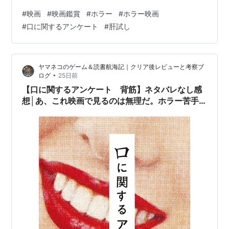
次々と起こり始める。呪われた木で何があったのか…そ
#
映画
#
映画鑑賞
#
ホラー
#
ホラー映画
れぞれの証言によって明かされる真相の恐ろしさとは…
#
口に関するアンケート
#
肝試し
これから観に行く予定の方はここまでで。＊＊＊＊＊＊
＊＊＊＊＊＊＊＊＊＊＊＊＊＊清水崇監督的な怪異の見
せ方てんこ盛りでゾクゾクしましたが、ストーリーとし
ヤマネコのゲーム＆読書航海記｜クリア後レビューと考察ブ
ては、やはり「？？？」結局、杏ってなんだった
•
ログ
25日前
の？|li(σ･ω･`;)il|神木としてパワースポッ…
【口に関するアンケート 背筋】ネタバレなし感
想│あ、これ映画で見るのは無理だ。ホラー苦手
が怖いもの見たさで読む