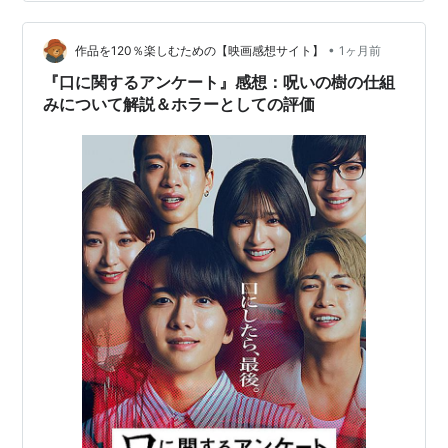
を超えてくるのでどちらかというと洋画派なんですよ
ね。それでもホラーは邦画でも一度は観てみたいという
•
矛盾した気持ちで観に行ってしまいます。 口に関するア
作品を120％楽しむための【映画感想サイト】
1ヶ月前
ンケート ロングウォークや氷血と比べるとホラーっぽく
『口に関するアンケート』感想：呪いの樹の仕組
てよかったですが、それでもスプラッター系ゾ…
みについて解説＆ホラーとしての評価