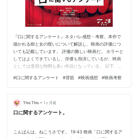
『口に関するアンケート』ネタバレ感想・考察。本作で
描かれる樹と女の呪いについて解説し、映画の評価につ
いても記載しています。 評価の難しい映画だ。 ホラーと
してはよくできているし、俳優も熱演しているが、映画
としては退屈な時間も多い作品になっている。 以下、前
半は物語の解説をし、後半に率直な感想を書いている。
#
口に関するアンケート
#
背筋
#
映画感想
#
映画考察
あらすじ 怪異の真相について 怪異は一つではない ホラ
ーとしては秀逸だが、映画には向かない題材だった あら
すじ ある大学生のグループが、心霊スポットとして知ら
•
れる墓地の「呪われた木」についての噂を聞き、肝試し
This This
1ヶ月前
に訪れる。しかし翌日、グループの1人がこつ然と姿を消
口に関するアンケート。
してしまう。それ以来、墓地を訪れ…