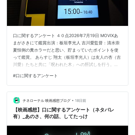
口に関するアンケート ４０点2026年7月19日 MOVIXあ
まがさきにて鑑賞出演：板垣李光人 吉川愛監督：清水崇
夏恒例の糞ホラーだと思い、貯まっていたポイントを使
って鑑賞。 あらすじ 翔太（板垣李光人）は友人の杏（吉
川愛）たちと共に「呪われた木」への肝試しを行う。し
かしその翌日、杏が行方をくらましてしまう。同時に、
#
口に関するアンケート
翔太たちの周囲で怪異が起こり始め・・・ ポジティブ・
サイド 呪いが客観的に存在するのではなく、人間が呪い
を作り出しているという観点は面白かった。そういう意
•
味では本作は『 ズーム／見えない参加者 』に似ていると
チネローテル 映画感想ブログ
18日前
もいえる。 呪いを客観的に調べる刑事と記者の存在が、
【映画感想】口に関するアンケート（ネタバレ
本作をホラーだけでは…
有）_あのさ、何の話、してたっけ