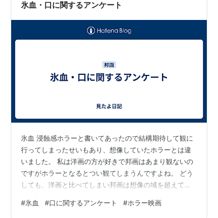
ラー苦手な私は文字ならだいぶましかも、と「近畿地方
氷血・口に関するアンケート
のある場所について」の文庫と…
氷血 浸蝕感ホラーと書いてあったので結構期待して観に
行ってしまったせいもあり、想像していたホラーとは違
いました。 私は洋画の方が好きで邦画はあまり観ないの
ですがホラーとなるとつい観てしまうんですよね。 どう
しても、洋画と比べてしまい邦画は想像の域を超えてこ
ない勝手なイメージがついてしまっているので予想が出
#
氷血
#
口に関するアンケート
#
ホラー映画
来てしまうというか、洋画の方がスケールが大きく想像