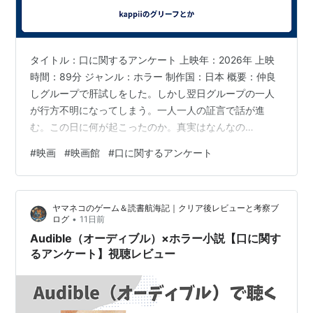
タイトル：口に関するアンケート 上映年：2026年 上映
時間：89分 ジャンル：ホラー 制作国：日本 概要：仲良
しグループで肝試しをした。しかし翌日グループの一人
が行方不明になってしまう。一人一人の証言で話が進
む。この日に何が起こったのか。真実はなんなの
か・・・。 movies.shochiku.co.jp 仲良しグループの人
#
映画
#
映画館
#
口に関するアンケート
一人にアンケート？供述？を聴いて話が進む。 徐々に明
らかになる当時の話。 楽しそうな肝試しだなー。 お墓で
楽しむんじゃないよ。 一人一人順番に大きな木に行って
ヤマネコのゲーム＆読書航海記｜クリア後レビューと考察ブ
次の人を呼び交代する。 男女で行けばロマンスが生まれ
•
ログ
11日前
るかも知れなかったのに！？ それがどうしてこんなこと
Audible（オーディブル）×ホラー小説【口に関す
に・・・。…
るアンケート】視聴レビュー