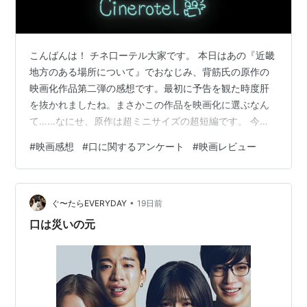
こんばんは！ チネ口ーテル大家です。 本日はあの『近畿
地方のある場所について』でおなじみ、背筋氏の原作の
映画化作品第二弾の感想です。最初に予告を観た時度肝
を抜かれましたね。まさかこの作品を映画化に選ぶなん
て……なにせ、原作は超ミニサイズの超短編です。 今日
は⠀コーヒーが要りました。⠀どうしてもです。⠀朝はコ
#
映画感想
#
口に関するアンケート
#
映画レビュー
レがないと。これがないとダメです。⠀コレ は 小さなサ
イズで読みやすかったです pic.twitter.com/75INEm3yPR
— 映画『口に関するアンケート』公式 (@kuchimovie)
•
2026年7月1日 さすがに厳しいんじゃ？ と思ったのです
ぐ〜たらEVERYDAY
19日前
が、蓋を開けてみればかなり良い映画…
口は災いの元