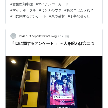
いう時は、「勉強になりました」っていう素直な感じで
#
密集型熱中症
#
マイナンバーカード
感謝する。 ものを多少は知っているかもしれないが、そ
#
マイナポータル
#
ミンナのウタ
#
あのコはだぁれ？
れはそれだけの年齢を生きて来たってことだけ。多少の
#
口に関するアンケート
#
八つ墓村
#
丁寧な暮らし
好奇心があって、知らないことはそのままにしないで調
べて、そういうことをコツコツやっていけば、人並みに
は常識や知識は身につけられるよね。 あまりに専門的す
ぎる難しいことはよう言わんよ。 このまえTV見…
•
Jovian-Cinephile1002’s blog
12日前
『 口に関するアンケート 』 －人を呪わば穴二つ
－