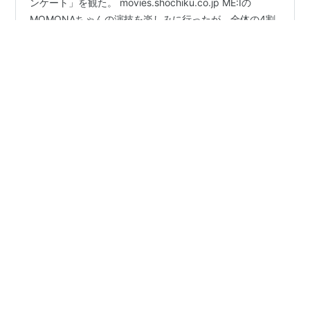
こんばんは、ねこうさです。 19:43 映画「口に関するア
ンケート」を観た。 movies.shochiku.co.jp ME:Iの
MOMONAちゃんの演技を楽しみに行ったが、全体の4割
程度しかスクリーンを見ることが出来なかった。残り6割
は目を瞑ったり手で覆ったりして、音だけ聞いていた。
しかし音すらも無理なシーンもあって、目を瞑りながら
#
日記
#
口に関するアンケート
#
映画
#
映画感想
耳を塞ぐ状態で見たのが2割。 映像が怖いと言うよりグ
#
今日の1曲
ロい。スクリーンを見ていた時は終始「うぅ…」と苦虫
を嚙み潰したような顔をしていたと思う。 原作読まずに
行った方が良いと言う口コミも見たが、読まなくても理
解できるオチだった。読んだ方がさらに楽しめる的なや
•
つまらな人間日記
1ヶ月前