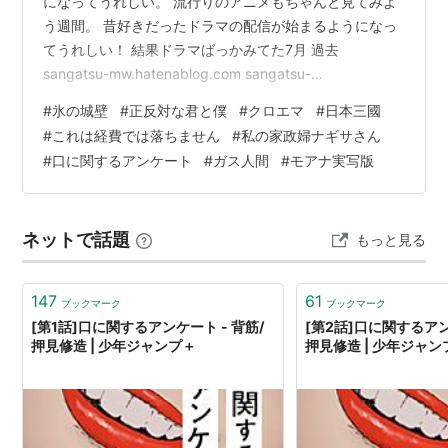
になってうれしい。 流行りのアニメもちゃんと見てみよ
う週間。 昔好きだったドラマの配信が始まるようになっ
てうれしい！ 結果ドラマばっかみてた7月 過去
sangatsu-mw.hatenablog.com sangatsu-
mw.hatenablog.com 7月のラインナップ 氷の城壁 正反
#
氷の城壁
#
正反対な君と僕
#
クロエマ
#
日本三國
対な君と僕 クロエマ 日本三國 これは経費で落ちません
#
これは経費では落ちません
#
私の家政婦ナギサさん
私の家政夫ナギサさん 口に関するアンケート ガス人間
#
口に関するアンケート
#
ガス人間
#
モアナ実写版
重版出来 海に眠るダイヤモンド Nのために 女神の継承
VIVANT シーズン2 あかね噺 モアナ実写版 氷の城壁
korinojoheki-pr…
ネットで話題
もっと見る
147
61
ブックマーク
ブックマーク
[第1話]口に関するアンケート - 背筋/
[第2話]口に関するアン
押見修造 | 少年ジャンプ＋
押見修造 | 少年ジャン