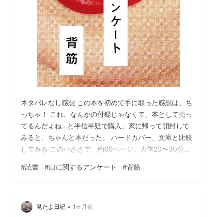
ネタバレなし感想 この本を初めて手に取った感想は、ち
っちゃ！ これ、なんかの付録じゃなくて、本として売っ
てるんだよね…と半信半疑で購入。家に帰って開封して
みると、ちゃんと本だった。 ハードカバー、文庫と比較
してみる この小ささで、約60ページ。大体20〜30分も
あれば読み切れる量だ。 果たしてこの短さで、ホラーに
#
読書
#
口に関するアンケート
#
背筋
なるのかな？ と思っていた読み始める前の自分を叱りた
い。 しっかり不気味で、怖かった…。 そりゃそうだよ、
背筋さんだもんね…。 背筋さんは少し前に映画化もされ
•
た『近畿地方のある場所について』の原作者の方で、ホ
見たよ日記
1ヶ月前