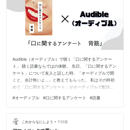
Audible（オーディブル）で聴く「口に関するアンケー
ト」 聴く読書ならではの体験。 先日、「口に関するアン
ケート」について友人と話した時、「オーディブルで聞
くと、余計怖いよ…」と教えてもらった。 私はその時初
めて「口に関するアンケート」がオーディブルで配信さ
れていることを知った。 友人が言うには『音が怖い』と
#
オーディブル
#
口に関するアンケート
#
読書
のこと。 聴く読書なんだから音が聞こえるのはそりゃそ
うだ、と思うのだが、怖いと言っていたのは「効果音」
とのこと。 それを聞いて思い出したのが、昔、遊園地に
•
行ったときに、ヘッドホンをして怖い話を聞いて、足音
これからなにしよう
11日前
やお化けの声がサラウンドで聞こえるアトラクションが