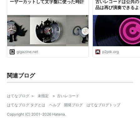
ーザーカットして文字盤に使った時計
古いレコードは公共の
品は再び演奏できるよう
p2ptk[.]org
gigazine.net
p2ptk.org
関連ブログ
はてなブログ
>
未指定
>
古いレコード
はてなブログ タグとは
ヘルプ
開発ブログ
はてなブログトップ
Copyright (C) 2001-
2026
Hatena.