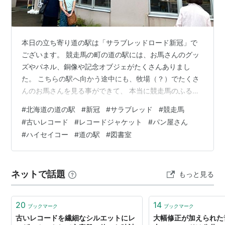
本日の立ち寄り道の駅は「サラブレッドロード新冠」で
ございます。 競走馬の町の道の駅には、お馬さんのグッ
ズやパネル、銅像や記念オブジェがたくさんありまし
た。 こちらの駅へ向かう途中にも、牧場（？）でたくさ
んのお馬さんを見る事ができて、 本当に競走馬のふるさ
となんだなあと実感。 馬スキーにはたまらないエリアで
#
北海道の道の駅
#
新冠
#
サラブレッド
#
競走馬
す。 主な施設 インフォメーション 物産館 レ・コード館
#
古いレコード
#
レコードジャケット
#
パン屋さん
駐車場にはハイセイコー像！ インフォメーション周辺 こ
#
ハイセイコー
#
道の駅
#
図書室
ちらインフォメーション横のファストフードコーナー。
日高昆布を使った肉まんや、ピーマンのソフトクリーム
などがいただけます。 え、絶対おいしいやつ。。。 万事
ネットで話題
もっと見る
うまく（馬九）いく、馬神社…
20
14
ブックマーク
ブックマーク
古いレコードを繊細なシルエットにレ
大幅修正が加えられた