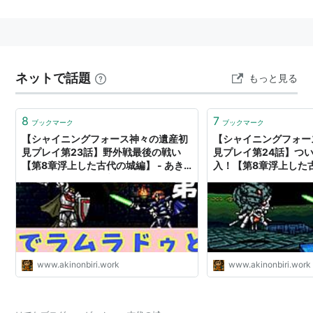
ン。リゾートデザートにある古代建造物の遺跡。長い年
月を経て砂に埋もれた。
流砂の仕掛けがある。
ネットで話題
もっと見る
BW1
地上1階地下6階の塔のようなダンジョンとなっており、
8
7
ブックマーク
ブックマーク
出入り口は2か所ある(西側は出口専用)。
【シャイニングフォース神々の遺産初
【シャイニングフォー
ストーリー中ではリュウラセンの塔探訪後に訪れ、B5F
見プレイ第23話】野外戦最後の戦い
見プレイ第24話】つ
【第8章浮上した古代の城編】 - あき
入！【第8章浮上した古
でゲーチスの話を聞くイベントがある。
ののんびりゲームブログ
あきののんびりゲーム
途中では化石をもらえるイベントもある
*1
。
ED後にはB5F、ゲーチスがいた部屋から先に進めるよう
になり、最下層のB6Fへ行けるようになる。B6Fにはリ
ョクシがいて、話につきあうと技マシンを渡される。さ
www.akinonbiri.work
www.akinonbiri.work
らにその奥の部屋にウルガモスがいる。
BW2