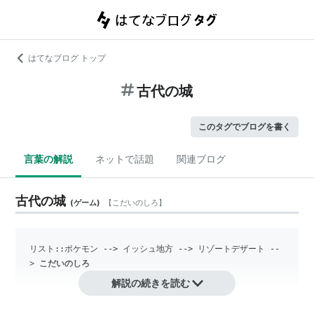
はてなブログ トップ
古代の城
このタグでブログを書く
言葉の解説
ネットで話題
関連ブログ
古代の城
(
ゲーム
)
【
こだいのしろ
】
リスト::ポケモン
 --> イッシュ地方 --> リゾートデザート --
> 
こだいのしろ
解説の続きを読む
ポケモンシリーズに登場するイッシュ地方のダンジョ