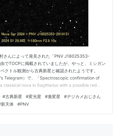
さんによって発見された「PNV J18025353-
台経由でTOCPに掲載されていましたが、やっと、ミシガン
スペクトル観測から古典新星と確認されたようです。
r's Telegram）で、「Spectroscopic confirmation of
lassical nova in Sagittarius with a possible red
がされました。 …
#
古典新星
#
変光星
#
激変星
#
デジカメおじさん
#
新天体
#
PNV