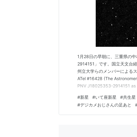
1月28日の早朝に、三重県の中村
2914151」です。国立天文
州立大学らのメンバーによる
ATel #16428 (The Astronome
PNV J18025353-2914151 as a c
giant progenitor」の報告
#
新星
#
いて座新星
#
共生星
#
デジカメおじさんの足あと