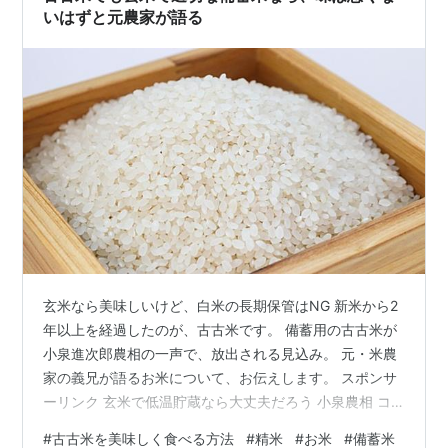
いはずと元農家が語る
玄米なら美味しいけど、白米の長期保管はNG 新米から2
年以上を経過したのが、古古米です。 備蓄用の古古米が
小泉進次郎農相の一声で、放出される見込み。 元・米農
家の義兄が語るお米について、お伝えします。 スポンサ
ーリンク 玄米で低温貯蔵なら大丈夫だろう 小泉農相 コ
メ農家を続けられなかったケース まとめ 玄米で低温貯蔵
#
古古米を美味しく食べる方法
#
精米
#
お米
#
備蓄米