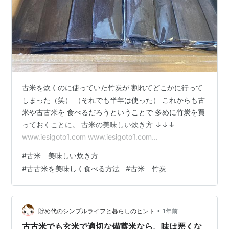
古米を炊くのに使っていた竹炭が 割れてどこかに行って
しまった（笑） （それでも半年は使った） これからも古
米や古古米を 食べるだろうということで 多めに竹炭を買
っておくことに。 古米の美味しい炊き方 ↓↓↓
www.iesigoto1.com www.iesigoto1.com
www.iesigoto1.com 我が家は去年の米騒動の前から すで
#
古米 美味しい炊き方
にお米を備蓄してたんだけど 初めは買ってすぐにアルミ
#
古古米を美味しく食べる方法
#
古米 竹炭
袋に 脱酸素剤を入れて真空で保存・・ という感じでキッ
チリやってたんです。 あとは布団袋にカイロとかね。 で
もちょっとした量ともなると 管理もどんどんずさんにな
りまして 無洗米を買ったまま放置・・(…
•
貯め代のシンプルライフと暮らしのヒント
1年前
古古米でも玄米で適切な備蓄米なら、味は悪くな