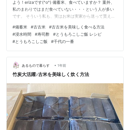
よう！erizaです(^o^) 備蓄米、食べていますか？ 案外、
私のまわりではまだ食べていない・・・という人が多い
です。 そういう私も、実はお米は実家から送って貰える
ので、興味が勝って購入したのですが。まだまだ米騒動
#
備蓄米
#
古古米
#
古古米を美味しく食べる方法
は続く感じですので、今後のためにも美味しく食べる方
#
浸水時間
#
寿司酢
#
とうもろこしご飯 レシピ
法を確立しておきたいと思った次第。 今回は【浸水時
#
とうもろこしご飯
#
千代の一番
間】を変えたらさらに美味しくなりました～というお話
です。 初めて備蓄米を食べた時は、浸水時間は30分でし
た⇩ それから、試行錯誤！ 備蓄米（古古米）のおすすめ
の炊き方 最低でも【浸…
•
あるもので暮らす
1年前
竹炭大活躍♪古米を美味しく炊く方法