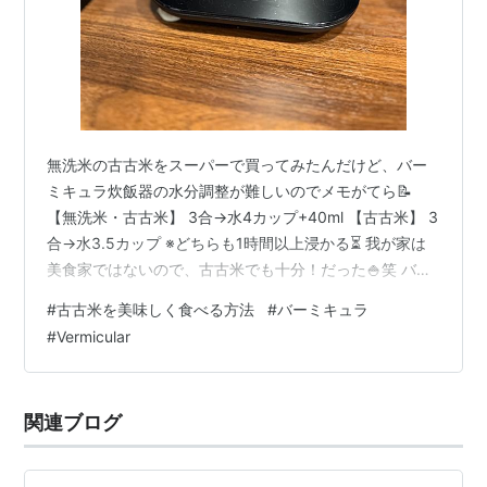
無洗米の古古米をスーパーで買ってみたんだけど、バー
ミキュラ炊飯器の水分調整が難しいのでメモがてら📝
【無洗米・古古米】 3合→水4カップ+40ml 【古古米】 3
合→水3.5カップ ※どちらも1時間以上浸かる⏳ 我が家は
美食家ではないので、古古米でも十分！だった🍚笑 バー
ミキュラが美味しくしてくれてるのも、あるかも？？ で
#
古古米を美味しく食べる方法
#
バーミキュラ
もこれライスポットミニ(3合炊き)で、そのうちこれじゃ
#
Vermicular
足りなくなるから5合炊きの炊飯器買わないとだな🫠 バ
ーミキュラの炊飯器、保温できないんだけど、すぐに食
べない分はラップしちゃうし我が家はそんなに困ってな
関連ブログ
いかな！ これでローストビーフとか無水料理もできるし
✨