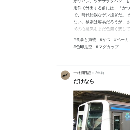
かつパン、ツナサラダパン、甘
用件で外出する前には、「か
で、時代錯誤なゲン担ぎだ。 
ない。検索は容易だろうが、
民の心意気をまだ色濃く残し
たろうか。 今日はこれから、
#
食事と買物
#
かつ
#
ベーカ
出かける。古書店街の散歩で
#
色即是空
#
マグカップ
るというほどの、大規模展示会
•
一朴洞日記
2年前
だけなら