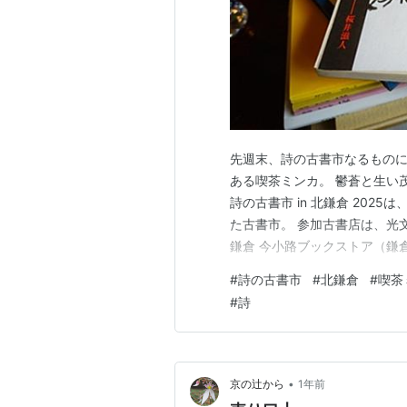
先週末、詩の古書市なるものに
ある喫茶ミンカ。 鬱蒼と生い
詩の古書市 in 北鎌倉 20
た古書市。 参加古書店は、光
鎌倉 今小路ブックストア（鎌
島屋書店（横浜）、七月堂（豪
#
詩の古書市
#
北鎌倉
#
喫茶
て訪れましたけど、私、まさに
#
詩
品。いただいた冊子3冊も含む
•
京の辻から
1年前