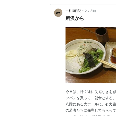
•
一朴洞日記
2ヶ月前
所沢から
今日は、行く途に災厄なきを
ツパンを買って、朝食とする。
八階にある大ホールに、有力
の若者たちに先導してもらって