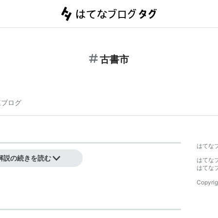
古書市
連ブログ
はてな
解説の続きを読む
はてな
はてな
Copyrig