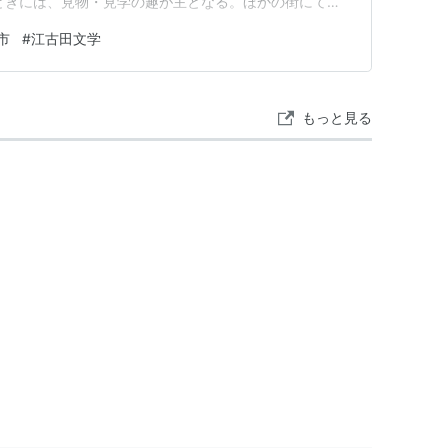
ときには、見物・見学の趣が主となる。ほかの街にて古
物だの路上観察だの、街の歴史や地域住民の生活風景の見
市
#
江古田文学
のように広い会場での古書市の場合には、本探しと買物に
りも断捨離を考えねばならぬ…
もっと見る