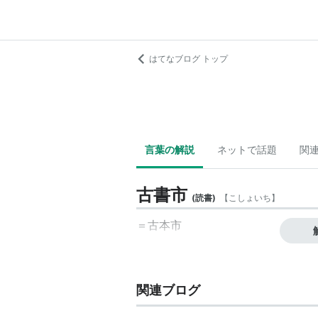
はてなブログ トップ
言葉の解説
ネットで話題
関
古書市
(
読書
)
【
こしょいち
】
＝
古本市
関連ブログ