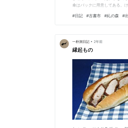
傘はバックに用意してある。
する場所が思い当たらない。
#
日記
#
古書市
#
糺の森
#
あった。待つこと15分ほどか
時間、恒例の古本まつりに足を
•
一朴洞日記
2年前
縁起もの