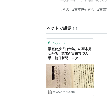
一人の一行だ。 神保町を歩く
書散策するときには、街並見
#
所沢
#
古本屋研究会
#
古書
学という趣が強くなる。今日
専念する気分となる。 なによ
ネットで話題
8
ブックマーク
梁塵秘抄「口伝集」の写本見
つかる 業者が古書市で入
手：朝日新聞デジタル
www.asahi.com