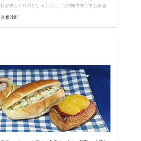
けれど横なぐりのどしゃぶりに、目的地で降りても雨宿り
降りずに二駅先の出町柳まで行くことにした。時間稼ぎも
出久根達郎
、日が差してきたので二駅戻って糺の森へ。 昼から1、2
運んだ。23店、約50…