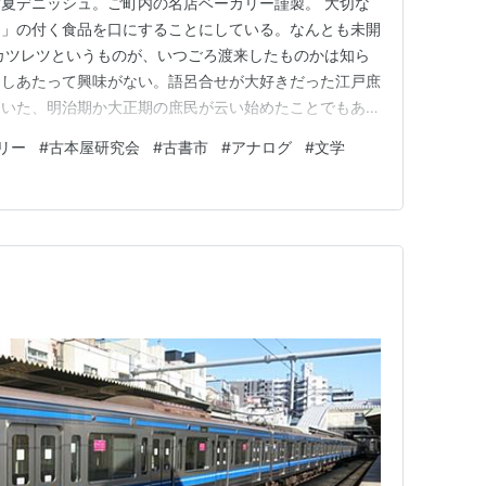
夏デニッシュ。ご町内の名店ベーカリー謹製。 大切な
つ」の付く食品を口にすることにしている。なんとも未開
カツレツというものが、いつごろ渡来したものかは知ら
さしあたって興味がない。語呂合せが大好きだった江戸庶
ていた、明治期か大正期の庶民が云い始めたことでもあっ
学生サークル古本屋研究会の若者たちと、古書市散策に
リー
#
古本屋研究会
#
古書市
#
アナログ
#
文学
はない。大会場で催される、一度で巡りきるのは骨が折れ
だ。 なんとか断捨離を捗ら…