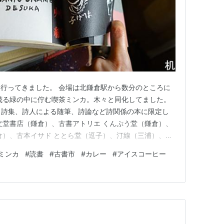
行ってきました。 会場は北鎌倉駅から数分のところに
茂る緑の中に佇む喫茶ミンカ。木々と同化してました。
25は、詩集、詩人による随筆、詩論など詩関係の本に限定し
文堂書店（鎌倉）、古書アトリエ くんぷう堂（鎌倉）、
倉）、古本イサド ととら堂（逗子）、汀線（三浦）、中
徳寺）、りんてん舎（三鷹）。 詩の古書市なんて初め
ミンカ
#
読書
#
古書市
#
カレー
#
アイスコーヒー
こういうものを求めていました。 こちら、今回の戦利
。ご自由にお…