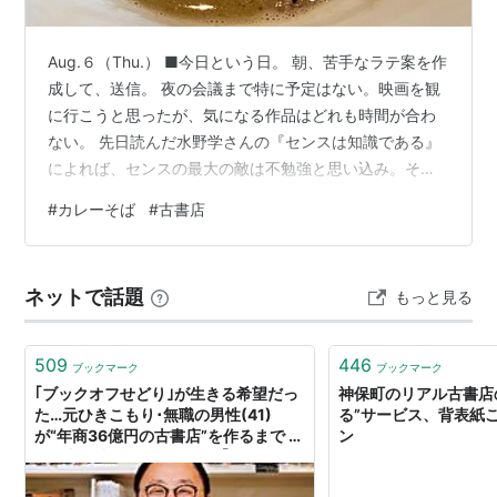
Aug.６（Thu.） ■今日という日。 朝、苦手なラテ案を作
成して、送信。 夜の会議まで特に予定はない。映画を観
に行こうと思ったが、気になる作品はどれも時間が合わ
ない。 先日読んだ水野学さんの『センスは知識である』
によれば、センスの最大の敵は不勉強と思い込み。そし
て思い込みをなくすためには、「いつもと違うことをす
#
カレーそば
#
古書店
る」 １日に５つも６つも異なる会議に参加していた頃
は、望む望まないに関係なく、常にいつもと違う何かが
あった。しかし現在は、仕事の量も落ち着き、どれも長
ネットで話題
もっと見る
年続いているものなので、新しい刺激を受けることは少
ない。 よし、今日は水野さんの本に従って、いつもと違
う場所で昼食を食べよう！ 『世田…
509
446
ブックマーク
ブックマーク
｢ブックオフせどり｣が生きる希望だっ
神保町のリアル古書店
た…元ひきこもり･無職の男性(41)
る”サービス、背表紙
が“年商36億円の古書店”を作るまで 社
ン
会に入り込めない自分には｢これしか
ない｣と思えた