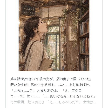
第４話 気のせい 午後の光が、店の奥まで届いていた。
若い女性が、店の中を見回す。 ふと、上を見上げた。
「…あれ……？」 とまり木の上。 「え、フクロ
ウ……？」 🦉＜…… 「……ぬいぐるみ…じゃないよね？」
その瞬間、 🦉＜おるよ 「え……しゃべった？」 女性は、
目を見開く。 けれどすぐに、笑った。 「そんなことも、