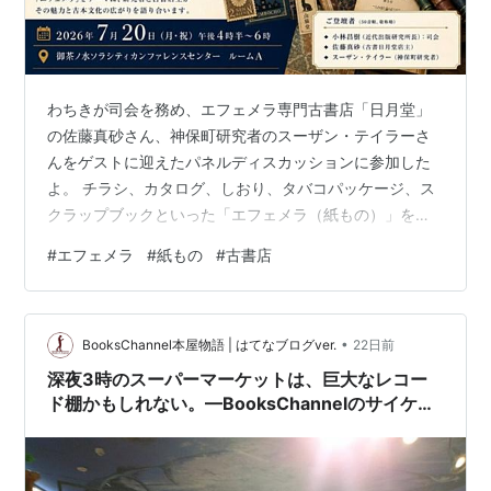
わちきが司会を務め、エフェメラ専門古書店「日月堂」
の佐藤真砂さん、神保町研究者のスーザン・テイラーさ
んをゲストに迎えたパネルディスカッションに参加した
よ。 チラシ、カタログ、しおり、タバコパッケージ、ス
クラップブックといった「エフェメラ（紙もの）」を持
ち寄り、その歴史的・文化的価値について議論したの
#
エフェメラ
#
紙もの
#
古書店
だ。 ありふれたチラシやカタログなどの印刷物が時代の
生活様式やデザイン、技術革新を物語るという魅力や、
それらを集めるコレクター文化の奥深さが語られたよ 最
•
初は日月堂さんの話 当初、普通の街の古本屋という経営
BooksChannel本屋物語 | はてなブログver.
22日前
に苦しむ中、古書市場で顧みられていなかった「紙も
深夜3時のスーパーマーケットは、巨大なレコー
の」に活路を見出したそう。フランス百貨店のカタ…
ド棚かもしれない。—BooksChannelのサイケデ
リックな夜の散歩