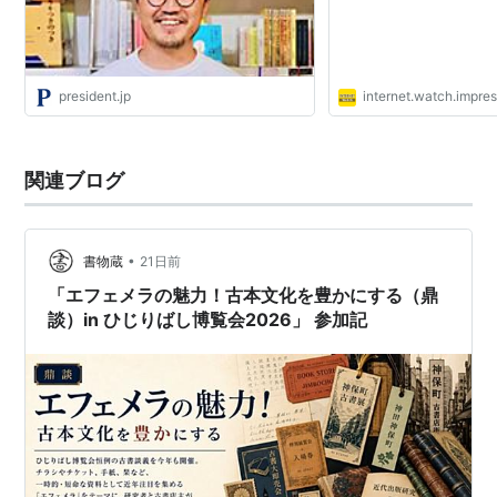
president.jp
internet.watch.impres
関連ブログ
•
書物蔵
21日前
「エフェメラの魅力！古本文化を豊かにする（鼎
談）in ひじりばし博覧会2026」 参加記