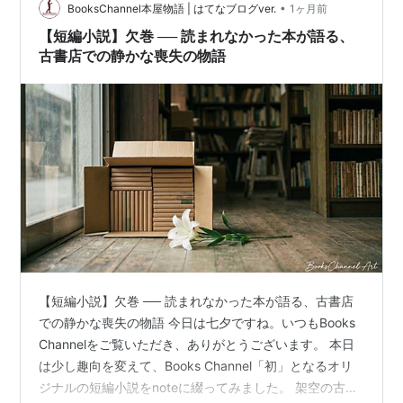
一人おらず、ただ冷蔵ショーケー…
•
BooksChannel本屋物語 | はてなブログver.
1ヶ月前
【短編小説】欠巻 ── 読まれなかった本が語る、
古書店での静かな喪失の物語
【短編小説】欠巻 ── 読まれなかった本が語る、古書店
での静かな喪失の物語 今日は七夕ですね。いつもBooks
Channelをご覧いただき、ありがとうございます。 本日
は少し趣向を変えて、Books Channel「初」となるオリ
ジナルの短編小説をnoteに綴ってみました。 架空の古書