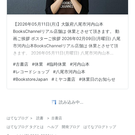
【2026年05月11日(月)】大阪府八尾市河内山本
BooksChannelリアル店舗は 休業とさせて頂きます。 動
画ご挨拶 ポスターご挨拶 2026年02月09日(月曜日) 八尾
市河内山本BooksChannelリアル店舗は 休業とさせて頂
きます。 2026年05月11日(月曜日) 八尾市河内山本
BooksChannelリアル店舗は 休業とさせて頂きます。 ご
#
古書店
#
休業
#
臨時休業
#
河内山本
挨拶文 いつもBooksChannelをご利用いただき、誠にあ
#
レコードショップ
#
八尾市河内山本
りがとうございます。【05月11日(月)】は、八尾市河内
#
BookstoreJapan
#
ミヤコ書店
#
休業日のお知らせ
山本の実店舗を休業させていただきます。これは約3ヶ月
に一度のスタッフ定期検診のためです。最高のコンディ
ションで皆様を…
読み込み中…
はてなブログ
>
読書
>
古書店
はてなブログ タグとは
ヘルプ
開発ブログ
はてなブログトップ