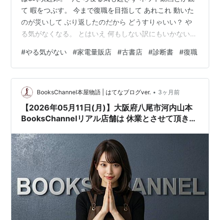
て 暇をつぶす。 今まで復職を目指して あれこれ 動いた
のが災いして ぶり返したのだから どうすりゃいい？ や
る気がなくなる。 とはいえ 何もしない訳にもいかない。
近所の家電量販店へ行って 欲しい物を物色していた。 欲
#
やる気がない
#
家電量販店
#
古書店
#
診断書
#
復職
しかったが ここのところ散財気味なので 手を出さずに
店を出ることに。 古書店にも寄る。 いろいろ読みたいが
目がついていかない。 買うのはまたの機会とする。 なん
•
だかんだで 結局動いている訳だが 家にじっとしているの
BooksChannel本屋物語 | はてなブログver.
3ヶ月前
も嫌だ。 明日は会社へ電話しなきゃならない。 診断書
【2026年05月11日(月)】大阪府八尾市河内山本
を…
BooksChannelリアル店舗は 休業とさせて頂きま
す。