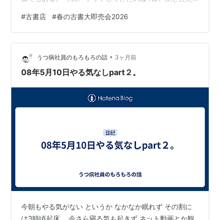
めだと思います。 左上から時計回りにフリーマン・ダイ
#
古書店
#
春の古書大即売会2026
ソン著「科学の未来」、アンセル・アダムス＆ナンシ
ー・ニューホール著「This is the American Earth」、朱
喜哲著「〈公正(フェアネス)〉を乗りこなす: 正義の反対
•
は別の正義か」、宮沢賢治著「銀河鉄道の夜」。 一つ一
うつ病社員のもろもろの話
3ヶ月前
つ行きましょう。 フリーマン・ダイソン著「科学の未
08年5月10日やる気なしpart２。
来」 …
今朝もやる気がない というか なかなか眠れず その割に
は3時頃起床。 今さら寝る気も起きず ネット動画とか観