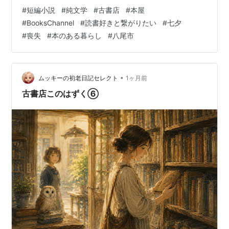
店を舞台にした、毎日一冊ずつ少女漫画を買っていく
#
短編小説
#
純文学
#
古書店
#
本屋
「静かな彼女」と、レジに立つ青年の、言葉にならなか
#
BooksChannel
#
読書好きと繋がりたい
#
七夕
った想いの物語です。 「いらっしゃいませ」「カバーお
#
喪失
#
本のある暮らし
#
八尾市
かけしますか」「ありがとうございました」 何千回、何
万回と繰り返された日常のやり取り。何十年という時を
経て、古書店の前に置かれた一つの段ボール箱。そこに
入っていた…
•
ムッキーの初老日記セレクト
1ヶ月前
古書店このはずく⑥