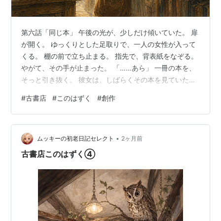
第六話「同じ本」 午後の光が、少しだけ傾いていた。 扉
が開く。 ゆっくりとした足取りで、一人の女性が入って
くる。 棚の前で立ち止まる。 指先で、背表紙をなぞる。
やがて、その手が止まった。 「……あら」 一冊の本を、
そっと引き抜く。 彼女は、しばらくその本を見ていた。
「これ……昔、持っていた本なんです」 とむつきに話し
#
古書店
#
このはずく
#
創作
かける。 「そうなんですね。」 むつきは微笑みを返す。
「その時は、手放してもいいと思ったんだけど…」 言葉
が、少しだけ途切れる。 「でも、あとになって…」 それ
•
以上は続かなかった。 本を開く。 ページをめくる。
ムッキーの初老日記セレクト
2ヶ月前
「同じ本なのに、 少し違って見えますね」 むつきは答え
古書店このはずく④
なかった。…