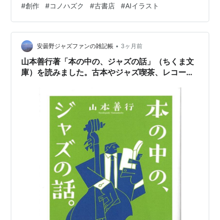
#
創作
#
コノハズク
#
古書店
#
AIイラスト
ありますね。」 納得して頷く。 本を一冊手に取り、レジ
へ向かう。 何事もなかったように。 本には、時間がはさ
まっている。 気づく人もいれば、気づかない人もいる。
•
🦉＜ここに、おるよ。
安曇野ジャズファンの雑記帳
3ヶ月前
山本善行著「本の中の、ジャズの話」（ちくま文
庫）を読みました。古本やジャズ喫茶、レコード
の話も愉しい。