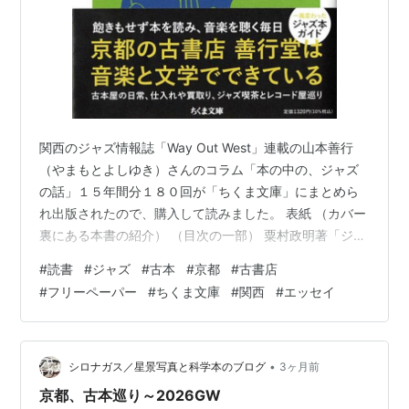
関西のジャズ情報誌「Way Out West」連載の山本善行
（やまもとよしゆき）さんのコラム「本の中の、ジャズ
の話」１５年間分１８０回が「ちくま文庫」にまとめら
れ出版されたので、購入して読みました。 表紙 （カバー
裏にある本書の紹介） （目次の一部） 粟村政明著「ジャ
ズ・レコード・ブック」から始まっています。僕も思い
#
読書
#
ジャズ
#
古本
#
京都
#
古書店
入れのある本です。 （感想など） 素晴らしく楽しい本
#
フリーペーパー
#
ちくま文庫
#
関西
#
エッセイ
で、読み返しています。ジャズ関連の本（ジャズの歴
史、ミュージシャンの評伝、ジャズが登場する小説な
ど）の紹介がメインですが、経営する古書店のことや読
んだ本、レコード、ジャズ喫茶などの話も生き生きとし
•
シロナガス／星景写真と科学本のブログ
3ヶ月前
て面白い。 読書はもちろん、音楽も…
京都、古本巡り～2026GW