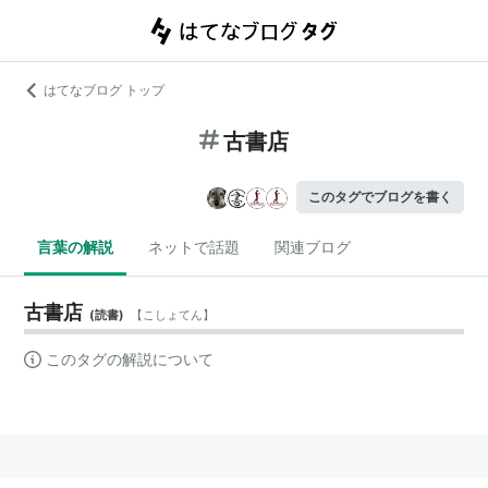
はてなブログ トップ
古書店
このタグでブログを書く
言葉の解説
ネットで話題
関連ブログ
古書店
(
読書
)
【
こしょてん
】
このタグの解説について