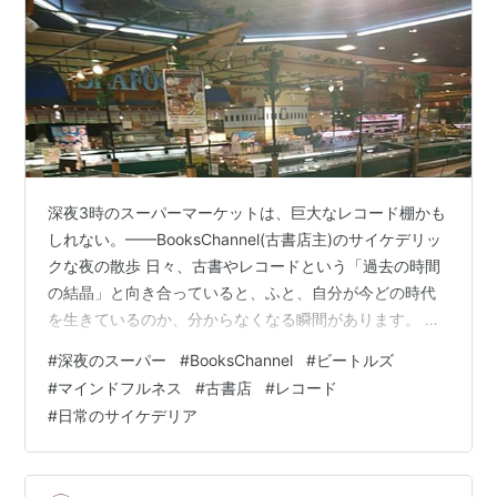
深夜3時のスーパーマーケットは、巨大なレコード棚かも
しれない。——BooksChannel(古書店主)のサイケデリッ
クな夜の散歩 日々、古書やレコードという「過去の時間
の結晶」と向き合っていると、ふと、自分が今どの時代
を生きているのか、分からなくなる瞬間があります。 大
阪・八尾市で本とレコードを売り、そしてAIと音楽を創
#
深夜のスーパー
#
BooksChannel
#
ビートルズ
る。そんな情報と文化の奔流の中で息継ぎをするよう
#
マインドフルネス
#
古書店
#
レコード
に、私は時折、深夜のスーパーマーケットへと足を運び
#
日常のサイケデリア
ます。 蛍光灯の永遠と、沈黙する「業」の集積 深夜3
時。自動ドアを抜けると、そこには不自然なほど清潔
で、永遠の正午のような白い光が満ちています。客は誰