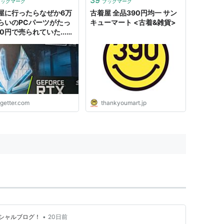
ブックマーク
ブックマーク
屋に行ったらなぜか6万
古着屋 全品390円均一 サン
らいのPCパーツがたっ
キューマート <古着&雑貨>
90円で売られていた...ジ
ク品だと思って買ったら
も問題なし→どうしてこ
ことに？
ogetter.com
thankyoumart.jp
•
シャルブログ！
20日前