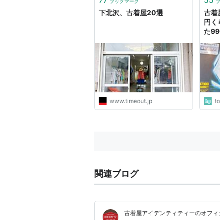
ブックマーク
下北沢、古着屋20選
古着
円く
た9
ャン
動作
んな
www.timeout.jp
t
関連ブログ
古着屋アイデンティティーのオフィ