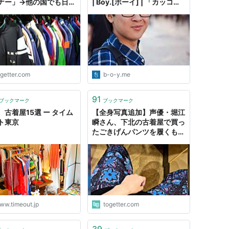
ナー」→他の国でも日本
| Boy.[ボーイ] | 「カッコイ
前入りジャージは一定の
イ」が集まるメンズファッシ
要があるらしい
ョンWEBマガジン
ogetter.com
b-o-y.me
91
ブックマーク
ブックマーク
、古着屋15選 ー タイム
【全身写真追加】声優・堀江
ト東京
瞬さん、下北の古着屋で買っ
たごきげんパンツを履くも冷
静に見て泣きそうになる→そ
の後なぜか真夏のJamboree
に
ww.timeout.jp
togetter.com
39