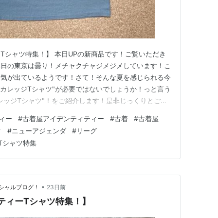
Tシャツ特集！】 本日UPの新商品です！ご覧いただき
本日の東京は曇り！メチャクチャジメジメしています！こ
湯気が出ているようです！さて！そんな夏を感じられる今
"カレッジTシャツ"が必要ではないでしょうか！っと言う
レッジTシャツ"！をご紹介します！是非じっくりとご覧
ジェスティック・アスレティック)」 NORTH CAROLINA
ィー
#
古着屋アイデンティティー
#
古着
#
古着屋
NCAA Tシャツ [2101005] ノースカロライナ
ク
#
ニューアジェンダ
#
リーグ
Tシャツ特集
•
シャルブログ！
23日前
ティーTシャツ特集！】