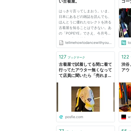
い古着屋。
コー
の名
はっきり言ってしまおう。いま、
謎需
日本にあるどの雑誌を読んでも、
ほんとうに優れたセレクトを誇る
古着屋を知ることはできない。あ
の「POPEYE」でさえ、今月号の
ショップ紹介特集のなかで唯一、
tellmehowtodancewithyou.blogspot.com
t
古着屋の選び方には精彩を欠いて
いたと言わざるを得ないだろ
う。”古いから良い”の価値観を壊
127
122
ブックマーク
しにかかったのには共感できる
古着屋で試着してる間に着て
渋谷
が、...
行ってたアウター無くなって
アウ
て店員に聞いたら「売れまし
た！」って言われた。売れま
した？
posfie.com
w
77
55