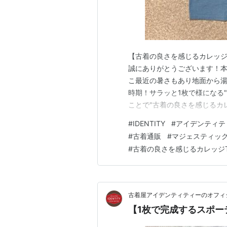
【古着の良さを感じるカレッジ
誠にありがとうございます！
こ最近の暑さもあり地面から
時期！サラッと1枚で様になる
ことで"古着の良さを感じるカ
下さいませ！ 「Majestic(マ
#
IDENTITY
#
アイデンティテ
ノースカロライナ大学 ジョーダン 
#
古着通販
#
マジェスティッ
(NORT…
#
古着の良さを感じるカレッジ
古着屋アイデンティティーのオフィ
【1枚で完成するスポー