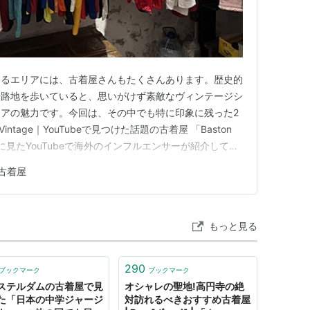
あるエリアには、古着屋さんもたくさんあります。歴史的
や路地を歩いていると、思いがけず素敵なヴィンテージシ
アの魅力です。今回は、その中でも特に印象に残った2
intage｜YouTubeで見つけた話題の古着屋 「Baston
前に見たYouTubeで海外のインフルエンサーが紹介してい
クセサリー、サングラスなどを幅広く扱っています。
古着屋
内は地上階と2階に分かれていて、地上階には主に男性サイズのア
もっと見る
290
ブックマーク
ブックマーク
ステルダムの古着屋で見
オシャレの聖地!高円寺の絶
た「日本の中学ジャージ
対訪れるべきおすすめ古着屋