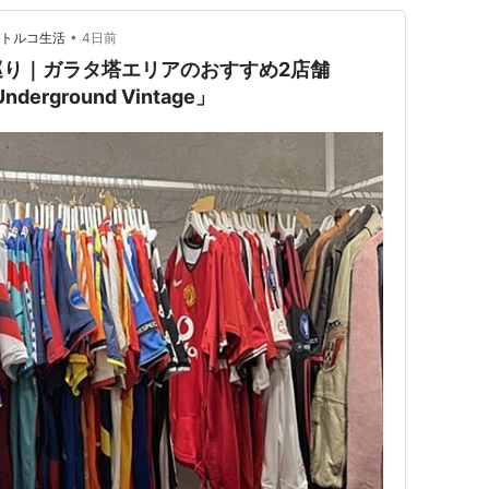
•
のトルコ生活
4日前
巡り｜ガラタ塔エリアのおすすめ2店舗
nderground Vintage」