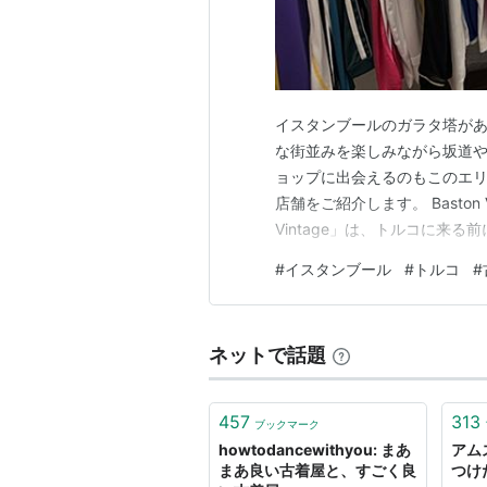
イスタンブールのガラタ塔が
な街並みを楽しみながら坂道
ョップに出会えるのもこのエリ
店舗をご紹介します。 Baston V
Vintage」は、トルコに来る
て知ったお店です。洋服やア
#
イスタンブール
#
トルコ
#
Baston Vintage 店
イ…
ネットで話題
457
313
ブックマーク
howtodancewithyou: まあ
アム
まあ良い古着屋と、すごく良
つけ