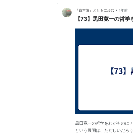
•
『資本論』とともに歩む
1年前
【73】黒田寛一の哲学
黒田寛一の哲学をわがものに７
という展開は、ただしいだろ