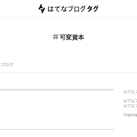
可変資本
連ブログ
はてな
はてな
はてな
Copyrig