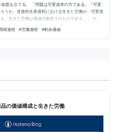
うに命題を立てる。 「問題は可変資本の方である。『可変
だろうか。直接的生産過程における生きた労働が、可変資
る。生きた労働は価値の創造そのものである。」 それ
ということは肯定し、「この価値は、生産物に対象化さ
増殖過程
#
労働過程
#
剰余価値
ない」という。 しかし、可変資本は「価値の創造その
カテゴリーのあてはめ…
商品の価値構成と生きた労働