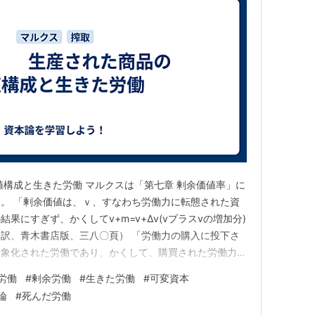
値構成と生きた労働 マルクスは「第七章 剰余価値率」に
。 「剰余価値は、ｖ、すなわち労働力に転態された資
果にすぎず、かくしてv+m=v+Δv(vプラスvの増加分)
訳、青木書店版、三八〇頁） 「労働力の購入に投下さ
対象化された労働であり、かくして、購買された労働力の
ある。だが、生産過程そのものにおいては、投下された
労働
#
剰余労働
#
生きた労働
#
可変資本
証しつつある労働力が現われ、死んだ労働のかわりに生
論
#
死んだ労働
わりに流動量が…