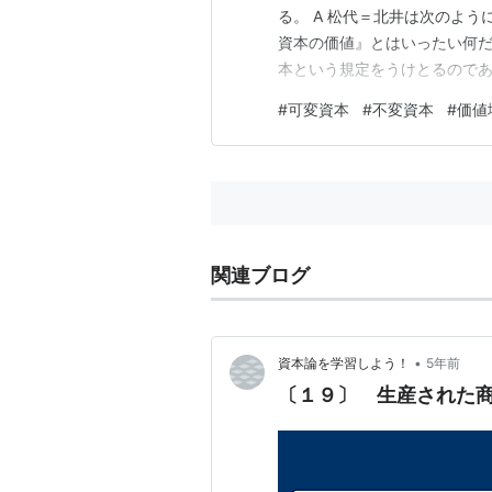
る。 A 松代＝北井は次のよ
資本の価値』とはいったい何
本という規定をうけとるのであ
を根拠にして 可変資本の価値
#
可変資本
#
不変資本
#
価値
れる、というような関係をなさ
ものだ」という理解だとしたら
関連ブログ
•
資本論を学習しよう！
5年前
〔１９〕 生産された