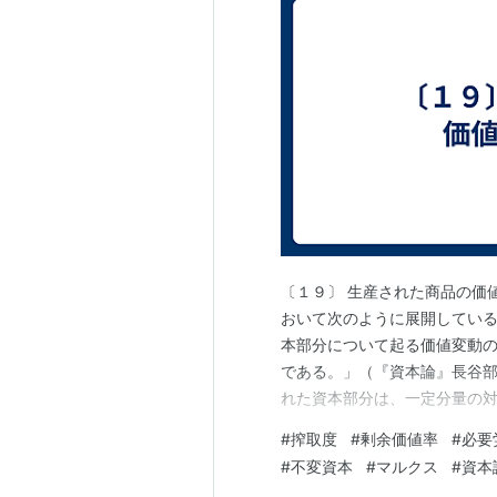
〔１９〕 生産された商品の価
おいて次のように展開している
本部分について起る価値変動の結
である。」（『資本論』長谷部
れた資本部分は、一定分量の
価値と同じく不変の価値量で
#
搾取度
#
剰余価値率
#
必要
90ポンドのかわりに自らを実
#
不変資本
#
マルクス
#
資本
きた労働が現われ、静止量のか