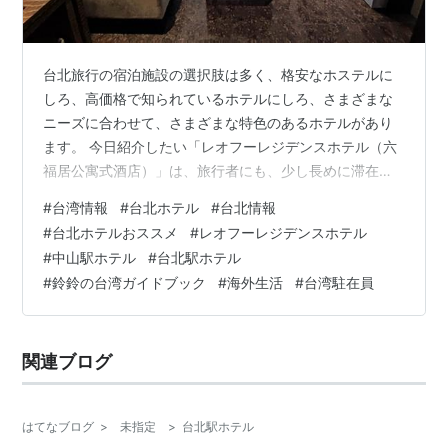
台北旅行の宿泊施設の選択肢は多く、格安なホステルに
しろ、高価格で知られているホテルにしろ、さまざまな
ニーズに合わせて、さまざまな特色のあるホテルがあり
ます。 今日紹介したい「レオフーレジデンスホテル（六
福居公寓式酒店）」は、旅行者にも、少し長めに滞在し
たい人にも、とても適したフラットホテルだと思いま
#
台湾情報
#
台北ホテル
#
台北情報
す。 レオフーレジデンスホテル（六福居公寓式酒店）に
#
台北ホテルおススメ
#
レオフーレジデンスホテル
関して 「レオフーレジデンス ホテル（六福居公寓式酒
#
中山駅ホテル
#
台北駅ホテル
店）」は六福観光グループの「アパートホテル」ブラン
#
鈴鈴の台湾ガイドブック
#
海外生活
#
台湾駐在員
ドで、高級フラットスペースとプロフェッショナルなホ
テルサービスを兼ね備えています。 各部屋には、リビン
グルーム、ベッドルーム、独立したバスルームと…
関連ブログ
はてなブログ
>
未指定
>
台北駅ホテル