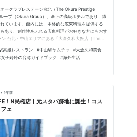
ラプレステージ台北（The Okura Prestige
グループ（Okura Group）」傘下の高級ホテルであり、繊
られています。館内には、本格的な広東料理を提供する
」もあり、創作性あふれる広東料理がお好きな方にもおす
ラン 台北・中山エリアにある「大倉久和大飯店（The
ipei）」内の中華レストラン「桃花林」は、広東料理をベースにし
駅高級レストラン
#
中山駅ヤムチャ
#
大倉久和美食
レーシア、香港などの東南アジアのエッセンスを取り入れ
湾女子鈴鈴の台湾ガイドブック
#
海外生活
メ
•
1年前
FE！N民権店︱元スタバ跡地に誕生！コス
カフェ