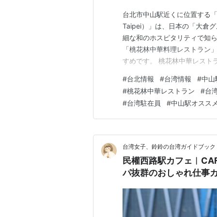
台北市中山駅近くに位置する「オーク
Taipei）」は、日本の「大倉
細な和のホスピタリティで知
「桃花林中華料理レストラン
すめです。 桃花林中華レスト
Okura Prestige Ta
#
台北情報
#
台湾情報
#
中山
ながらも、シンガポールやマ
#
桃花林中華レストラン
#
台
た…
#
台湾駐在員
#
中山駅オスス
台湾女子、鈴鈴の台湾ガイドブック
民權西路駅カフェ︱CA
パ抜群のおしゃれ仕事