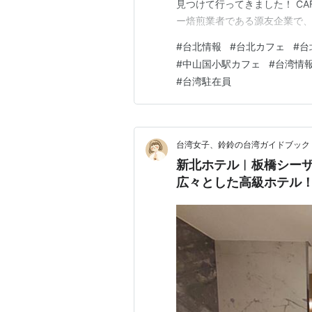
見つけて行ってきました！ CA
ー焙煎業者である源友企業で、
加工に専念しており、台湾で
#
台北情報
#
台北カフェ
#
台
ります。 CAFE！N民権店
#
中山国小駅カフェ
#
台湾情
た空間は、世界的に有名なコー
#
台湾駐在員
台湾女子、鈴鈴の台湾ガイドブック
新北ホテル︱板橋シー
広々とした高級ホテル