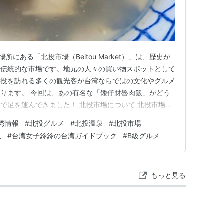
所にある「北投市場（Beitou Market）」は、歴史が
る伝統的な市場です。地元の人々の買い物スポットとして
北投を訪れる多くの観光客が台湾ならではの文化やグルメ
ります。 今回は、あの有名な「矮仔財魯肉飯」がどう
で足を運んできました！ 北投市場について 北投市場
代ごろにできたと言われています。温泉観光が盛んになっ
湾情報
#
北投グルメ
#
北投温泉
#
北投市場
まり、にぎやかな市場ができていったそうです。 その
飯
#
台湾女子鈴鈴の台湾ガイドブック
#
B級グルメ
備され、地…
もっと見る