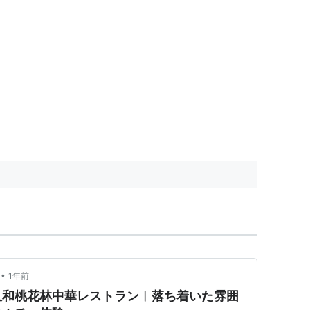
•
1年前
久和桃花林中華レストラン︱落ち着いた雰囲