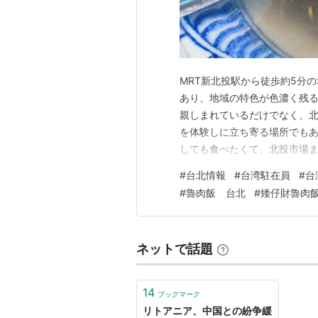
MRT新北投駅から徒歩約5分の場
あり、地域の特色が色濃く残
親しまれているだけでなく、
を体験しに立ち寄る場所でもあ
しても食べたくて、北投市場ま
は、日本統治時代の1920年
#
台北情報
#
台湾駐在員
#
台
たことで、周辺に自然と人が集
#
魯肉飯 台北
#
矮仔財魯肉
後、戦後には公設市場として整
ネットで話題
14
ブックマーク
リトアニア、中国との紛争緩