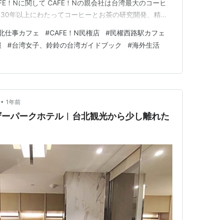
FE！Nに関して CAFE！Nの親会社は台湾最大のコーヒ
30年以上にわたってコーヒーとお茶の研究開発、精製
初めて『碳足跡』認証を取得したコーヒーブランドでもあ
北仕事カフェ
#
CAFE！N民権店
#
民權西路駅カフェ
は、このコーヒーブランドの旗艦店でもあり、白を基調とし
報
#
台湾女子、鈴鈴の台湾ガイドブック
#
海外生活
ヒーブランド…
•
1年前
ザーパークホテル︱台北観光から少し離れた
！