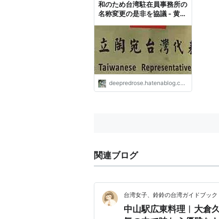
和のため台湾駐在員事務所の
名称変更の是非を協議 - 黄大
仙の blog
deepredrose.hatenablog.com
関連ブログ
台湾女子、鈴鈴の台湾ガイドブック
中山駅広東料理︱大倉