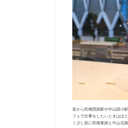
昔から民権西路駅や中山国小
フェで仕事をしたいときはほ
く少し前に民権東路と中山北路