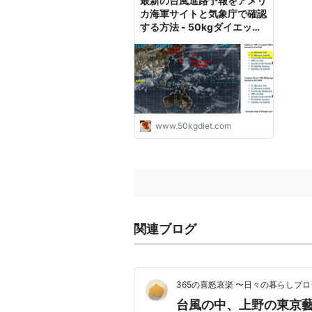
最新の台風進路予報をアメリ
号」...
カ海軍サイトと気象庁で確認
する方法 - 50kgダイエット
した港区芝浦IT社長ブログ
www.50kgdiet.com
関連ブログ
365の喜怒哀楽 〜日々の暮らしブロ
台風の中、上野の東京