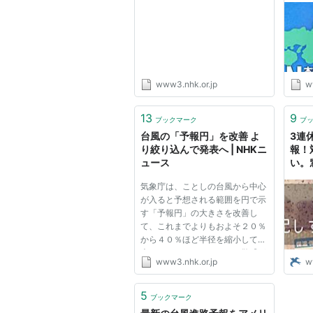
www3.nhk.or.jp
w
13
9
ブックマーク
ブ
台風の「予報円」を改善 よ
3連
り絞り込んで発表へ | NHKニ
報！
ュース
い。
飛散防止
気象庁は、ことしの台風から中心
が入ると予想される範囲を円で示
す「予報円」の大きさを改善し
て、これまでよりもおよそ２０％
から４０％ほど半径を縮小して発
表することになりました。警戒が
www3.nhk.or.jp
w
必要な範囲をより絞り込んで予報
できるようになると期待されま
す。 その後、去年７月から運用
5
ブックマーク
を始めた気象衛星「ひまわり８