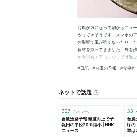
台風が気になって朝からニュ
やってきそうです。スマホの
の影響で風が強くなったりした
食材を買ってきました。外を
か今日もエアコンなしでは過
年度の確認を電話で済ませた
#
日記
#
台風の予報
#
食事作
して過ごしました。今朝は朝
思っていたら、遅く起きてきた
ネットで話題
207
33
ブックマーク
台風進路予報 精度向上で予
台風
報円の半径20％縮小 | NHK
庁の
ニュース
軍は
FN