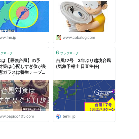
ww.fnn.jp
www.cobalog.com
6
ックマーク
ブックマーク
休は【最強台風】の予
台風17号 3年ぶり越境台風
対策は心配しすぎ位が良
(気象予報士 日直主任)
窓ガラスは養生テープで
？ | papico's note
ww.papico405.com
tenki.jp