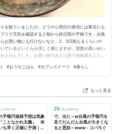
ースを観ていましたが、どうやら明日の昼頃には東京にも
アプリで天気を確認すると朝から終日雨の予報です。台風
らお買い物にも行けないなと、2、3日賄えるくらいの
歩いているといくらか涼しく感じますが、湿度が高いせい
ごせませんでした。お買い物のあとは家で保険屋さんと今
り、ネットで消耗品の注文をしたりと、細々としたことを
り
#
おうちごはん
#
セブンスイーツ
#
暮らし
ごはんを食べなかったので、お昼ごはんはどうしようかと
次女が「私が作る！」何やら…
もっと見る
26
ブックマーク
ブックマーク
の予報円進路予想は気象
で、出た～w台風の予報円を
「ことなかれ主義」 米
見てだんだん台風が大きくな
いち早く正確に予測｜
ると思奴～www - コバろぐ
Nプライムオンライン