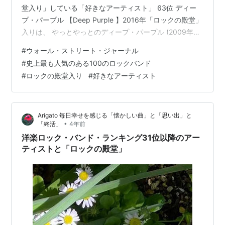
堂入り」している「好きなアーティスト」 63位 ディー
プ・パープル 【Deep Purple 】2016年「ロックの殿堂」
入りは、 やっとやっとのディープ・パープル (2009年
「ロックの殿堂」入りのメタリカもファンだった）【～
#
ウォール・ストリート・ジャーナル
2021年ロックの殿堂入り受賞者の一覧】私版のまとめ -
#
史上最も人気のある100のロックバンド
あい青子「大好きだった曲」と「手離し服」で幸せを感
#
ロックの殿堂入り
#
好きなアーティスト
じる「認知症の予防と介護」 64位 TOTO ロックの殿堂
入りしていませんでした グラミー賞なら、コチラです
1983年グラミー賞「Rosanna 」ロザーナ(…
Arigato 毎日幸せを感じる「懐かしい曲」と「思い出」と
•
「終活」
4年前
洋楽ロック・バンド・ランキング31位以降のアー
ティストと「ロックの殿堂」