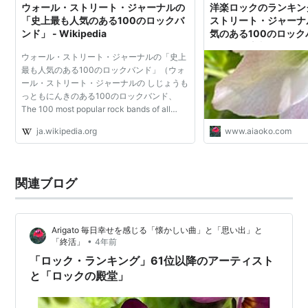
ウォール・ストリート・ジャーナルの
洋楽ロックのランキン
「史上最も人気のある100のロックバ
ストリート・ジャーナ
ンド」 - Wikipedia
気のある100のロッ
ックの殿堂入りバンド」 -
ウォール・ストリート・ジャーナルの「史上
日幸せを感じる「懐か
最も人気のある100のロックバンド」（ウォ
い出」と「終活」
ール・ストリート・ジャーナルの しじょうも
っともにんきのある100のロックバンド、
The 100 most popular rock bands of all
time）は、ウォール・ストリート・ジャーナ
ja.wikipedia.org
www.aiaoko.com
ル（Wall St.）が2018年10月1日に出版、ネ
ットのオフィシャルサイ...
関連ブログ
Arigato 毎日幸せを感じる「懐かしい曲」と「思い出」と
•
「終活」
4年前
「ロック・ランキング」61位以降のアーティスト
と「ロックの殿堂」