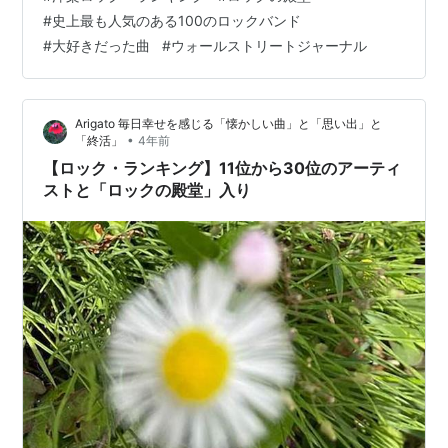
www.aiaoko.com 今回の31位以下も、少数精鋭です ^_^
#
史上最も人気のある100のロックバンド
33位 デフ・レパード
#
大好きだった曲
#
ウォールストリートジャーナル
https://www.aiaoko.com/entry/rifujin 34位 フー・ファイ
ターズ https://www.aiaoko.com/entry/2021r%26 3…
Arigato 毎日幸せを感じる「懐かしい曲」と「思い出」と
•
「終活」
4年前
【ロック・ランキング】11位から30位のアーティ
ストと「ロックの殿堂」入り