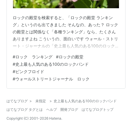
ロックの殿堂を検索すると、「ロックの殿堂 ランキン
グ」というのも出てきました そんなの、あった？ ロック
の殿堂とは関係なく「各種ランキング」なら、たくさん
ありますよね こういうの、面白いです ウォール・ストリ
ート・ジャーナルの「史上最も人気のある100のロックバ
ンド」The 100 most popular rock bands of all time）
#
ロック ランキング
#
ロックの殿堂
2018 論争のもと、 血圧が上がる、下がるのもとです
#
史上最も人気のある100のロックバンド
が、 たんに楽しむならもってこいですね ランキングにあ
#
ピンクフロイド
わせて、 そのアーティストの「ロックの殿堂入り」の記
#
ウォールストリートジャーナル ロック
事です 1位 ビートルズ https://www.aiaoko.com/entry/…
はてなブログ
>
未指定
>
史上最も人気のある100のロックバンド
はてなブログ タグとは
ヘルプ
開発ブログ
はてなブログトップ
Copyright (C) 2001-
2026
Hatena.