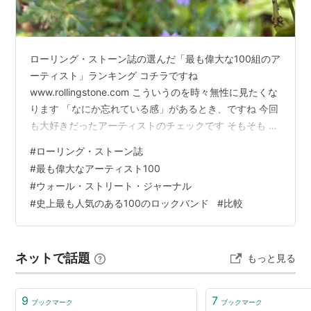
ローリング・ストーン誌の選んだ「最も偉大な100組のア
ーティスト」ランキング コチラですね
www.rollingstone.com こういうのを時々無性に見たくな
ります 「なにか忘れている感」があるとき、ですね 今回
も大好きだったアーティストのチェックです そもそも 音
楽やアートや文学などに「優劣」などつけがたく そこに
#
ローリング・ストーン誌
あるのは 自分自身との「相性」がいいか、悪いかですよ
#
最も偉大なアーティスト100
ね 簡単に言えば「好きか嫌いか」 自分だけの人生ですか
#
ウォール・ストリート・ジャーナル
ら 音楽も「自分の好きなものを聴けばいい」ということ
#
史上最も人気のある100のロックバンド
#
比較
になりますよね 忘れていた「大好きだった曲」を思い出
す方法としての「ランキング」27アーティスト その方、
その方で「ラ…
ネットで話題
もっと見る
9
7
ブックマーク
ブックマーク