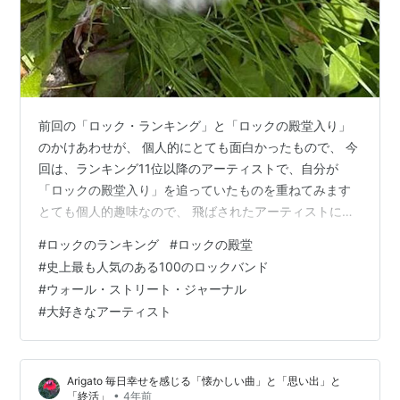
前回の「ロック・ランキング」と「ロックの殿堂入り」
のかけあわせが、 個人的にとても面白かったもので、 今
回は、ランキング11位以降のアーティストで、自分が
「ロックの殿堂入り」を追っていたものを重ねてみます
とても個人的趣味なので、 飛ばされたアーティストにつ
いても、それぞれの方に思い出があることと思います ^_^
#
ロックのランキング
#
ロックの殿堂
ウォール・ストリート・ジャーナルの「史上最も人気の
#
史上最も人気のある100のロックバンド
ある100のロックバンド」より11位以下発表 コチラの↓
#
ウォール・ストリート・ジャーナル
トップ10は、自分が子供の頃から聴いていたアーティス
#
大好きなアーティスト
トばかりでした そして、全員「ロックの殿堂」入り！で
す さすがはベスト10ですね www.aiaoko.com それと比
べると…
Arigato 毎日幸せを感じる「懐かしい曲」と「思い出」と
•
「終活」
4年前