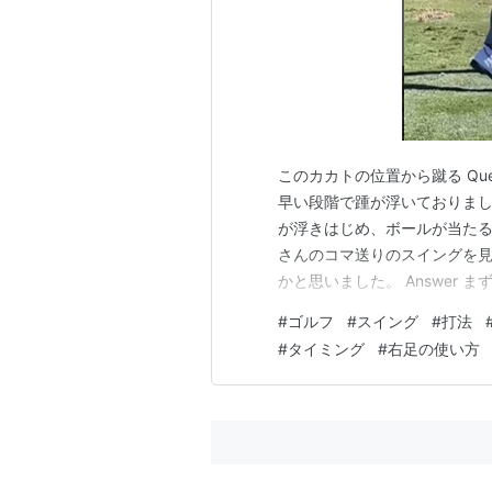
このカカトの位置から蹴る Que
早い段階で踵が浮いておりまし
が浮きはじめ、ボールが当たる
さんのコマ送りのスイングを見
かと思いました。 Answer
足のカカトは地面から離れてお
#
ゴルフ
#
スイング
#
打法
ざとつま先で立っているのです
#
タイミング
#
右足の使い方
ですが、踏み込む前に腰や…