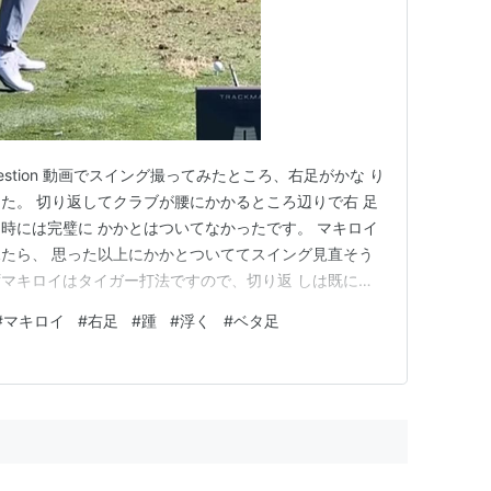
stion 動画でスイング撮ってみたところ、右足がかな り
た。 切り返してクラブが腰にかかるところ辺りで右 足
時には完璧に かかとはついてなかったです。 マキロイ
たら、 思った以上にかかとついててスイング見直そう
 まずマキロイはタイガー打法ですので、切り返 しは既に右
り、 浮いているのではなく高い位置から蹴るために わ
#
マキロイ
#
右足
#
踵
#
浮く
#
ベタ足
。 ドライバーのフルショットはヨジリから始動す るの