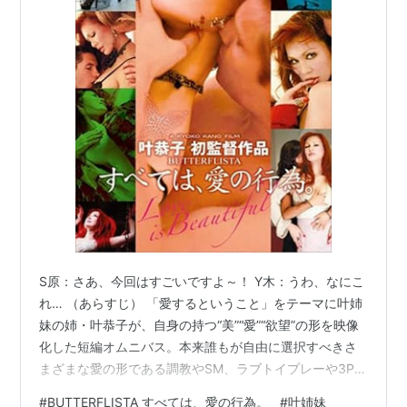
S原：さあ、今回はすごいですよ～！ Y木：うわ、なにこ
れ… （あらすじ） 「愛するということ」をテーマに叶姉
妹の姉・叶恭子が、自身の持つ“美”“愛”“欲望”の形を映像
化した短編オムニバス。本来誰もが自由に選択すべきさ
まざまな愛の形である調教やSM、ラブトイプレーや3Pな
どの行為をショートフィルム6部作でつづる。 S原：今回
#
BUTTERFLISTA すべては、愛の行為。
#
叶姉妹