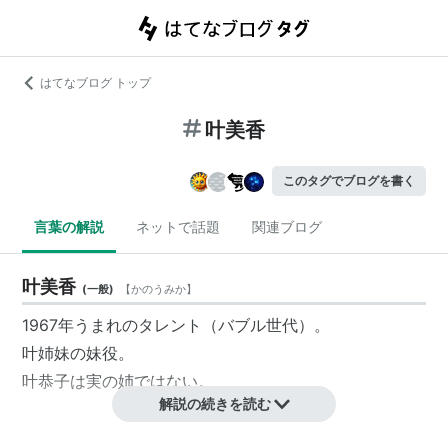
はてなブログ トップ
叶美香
このタグでブログを書く
言葉の解説
ネットで話題
関連ブログ
叶美香
(
一般
)
【
かのうみか
】
1967年うまれのタレント（
バブル世代
）。
叶姉妹の妹役。
叶恭子は実の姉ではない。
解説の続きを読む