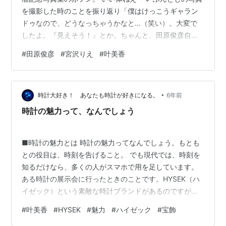
を撮影した時のことを振り返り「僕はけっこうギャラン
ドゥなので、どうなっちゃうかなと…（笑い）。大変で
したよ。『見えそう！』とか。ちゃんと、田原俊彦自身
はおとなしくしていました…。ハハハ！」と笑い飛ばし
#
田原俊彦
#
宮沢りえ
#
叶美香
た。 ギャランドゥなの！？ 更にステキね！昨今、毛深さ
は悪のように言われているけど、私は好き。 胸毛も脇毛
も尻毛もギャランドゥも背中毛も脛毛も好き。 そんな訳
•
で朝から大興奮して写真集が欲しくなってしまう。 還暦
時計大好き！ あなたも時計が好きになる。
6年前
でこのボディ、還暦でこのセミヌード写真撮るあたり、
時計の魅力って、なんでしょう
さすがスターだわ。誰がどれだけ叩こう…
■時計の魅力とは 時計の魅力ってなんでしょう。もとも
との役目は、時刻を告げること。 でも現代では、時刻を
知るだけなら、多くの人がスマホで用を足しています。
ある時計の展示会に行ったときのことです。HYSEK（ハ
イゼック）という素敵な時計ブランドがあるのですが、
叶美香さんがそこのアンバサダーをしてたのです。 そし
#
叶美香
#
HYSEK
#
魅力
#
ハイゼック
#
宝飾
て、キラキラの宝石で飾られた腕時計を見せ、「この時