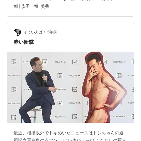
の映画は、あの叶恭子監督作品です。 Y木：おまえ、こ
#
叶恭子
#
叶美香
れを買ったんか……（絶句） S原：中古店で見かけたとき
は失笑して、いったんスルーしたのよ。でも、家に帰っ
てから猛烈に気になりだして、次の休みに買いに行った
（笑）よかったわ、まだ売れ残ってて。 Y木：いや地球
•
そういえば
5年前
が破滅するまで、そ…
赤い衝撃
最近、相撲以外でトキめいたニュースはトシちゃんの還
暦記念写真集の赤フン。 いい体ねえ～♡ ふんどしの写真