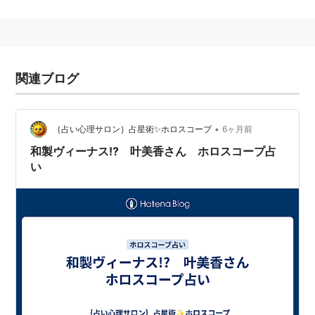
2004年12月に姉の恭子さんデザインの衣装で歌手デビ
ューした。
関連ブログ
サルサ!?あまいエクスタシー?
•
｛占い心理サロン｝占星術✨ホロスコープ
6ヶ月前
アーティスト:
叶美香
出版社/メーカー:
ダイキ
和製ヴィーナス!? 叶美香さん ホロスコープ占
発売日:
2000/09/01
い
メディア:
CD
クリック
: 50回
この商品を含むブログ (3件) を見る
O・SU・SO・WA・KE~プルプ
ルンのキュッのボン!~
アーティスト:
スーパービューティー
ミカリン+K with キューティーモンす
たーズ,福田哲也,elli,勝誠二