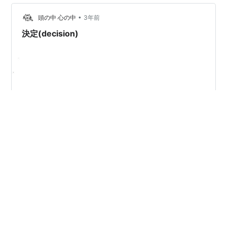
可能性があります。 安全にこだわることは大切ですが、
•
自分の肌の状態を理解し、 スキンケアの効果と副作用を
頭の中 心の中
3年前
バランス良く考えることも重要です。 自分の肌に合った
決定(decision)
スキンケアの見極め方 自分…
自分に合うか合わないか、好きか好きではないかで、全
て決めても良いのかもしれない。 Maybe you can
decide all this based on whether it suits you or not,