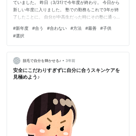
ていました。 昨日（3/31)で今年度が終わり。 今日から
新しい年度に入りました。 塾での勤務もこれで3年が終
了したことに。 自分が中高生だった時にその塾に通って
いたこともあり、生徒目線、講師目線両方を持って勤務
#
新年度
#
合う
#
合わない
#
方法
#
最善
#
子供
しているわけですが。 やはり、たくさんの生徒を見れば
#
選択
見るほど感じること。 自分一人が、万人の生徒に対して
わかりやすい説明をすることなど不可能だということ。
擬音を使って説明されるとわかる子供。 一から理論立て
て説明されるとわかる子。 発展的な内容にどんどん進ん
•
脱毛で自分を輝かせる♪
3年前
でいきたい子。 勉強に対し…
安全にこだわりすぎずに自分に合うスキンケアを
見極めよう♪