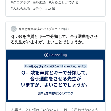
#
クロアチア
#
外国語
#
入ることができる
がぴったり合います。」 ⇔「Odrezak odgovara.」 (オ
#
入れられる
#
合う
#
to fit
ードレザク オドゥゴヴァラ.) ⇔「Steak fits the bill.」
・・・・・・・・・・・・・・・・・・・・・・・・・
・・・・・・・・・・ いかがでしたか？ では、この短い
記事から去る…
•
発声と音声表現のQ&Aブログ
2年前
Ｑ．歌を声質とキーで分類して、合う選曲をさせ
る先生がいますが、よいことでしょうか。
Ａ.歌うことに慣れていない人に、難しく思わせないよう