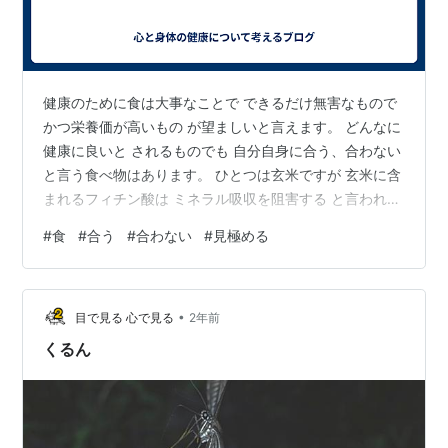
健康のために食は大事なことで できるだけ無害なもので
かつ栄養価が高いもの が望ましいと言えます。 どんなに
健康に良いと されるものでも 自分自身に合う、合わない
と言う食べ物はあります。 ひとつは玄米ですが 玄米に含
まれるフィチン酸は ミネラル吸収を阻害する と言われて
います。 他にも 大豆などの豆類やナッツなどにも 含ま
#
食
#
合う
#
合わない
#
見極める
れていると言われています。 健康に良いとされるもので
も 調べてみると良くない所もある 見極めが大事ですね。
ただ知識も大事ですが 一番は自分の感覚 食を変えてみて
•
身体が軽くなったか、重くなったか 体調が良くなった
目で見る 心で見る
2年前
か、悪くなったか 人にそれぞれ体質は違うので どんなも
くるん
のでも…