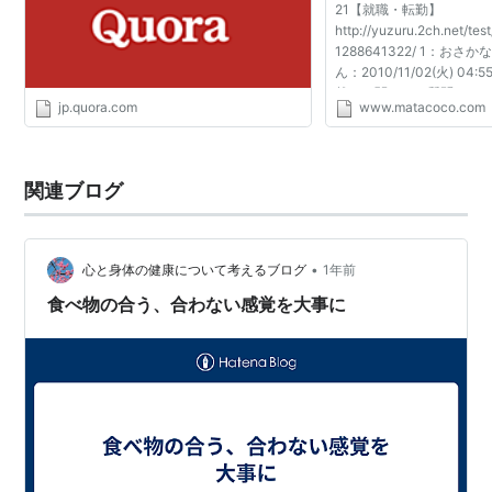
21【就職・転勤】
まで読むのが正解なのですか？
http://yuzuru.2ch.net/tes
1288641322/ 1：お
ん：2010/11/02(火) 04:55:
越しに関しての質問をし
jp.quora.com
www.matacoco.com
スレです。 引越し費用の
誰かが教えてくれます。 で
関連ブログ
•
心と身体の健康について考えるブログ
1年前
食べ物の合う、合わない感覚を大事に