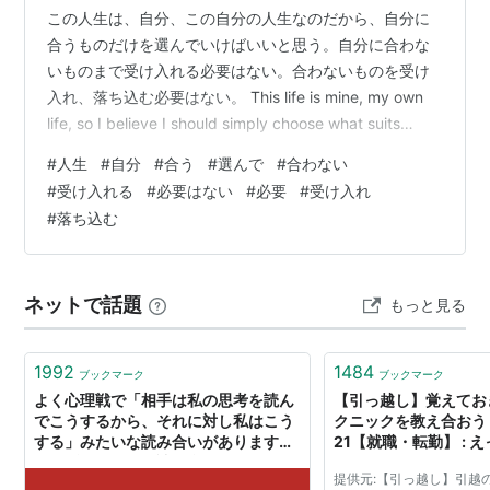
この人生は、自分、この自分の人生なのだから、自分に
合うものだけを選んでいけばいいと思う。自分に合わな
いものまで受け入れる必要はない。合わないものを受け
入れ、落ち込む必要はない。 This life is mine, my own
life, so I believe I should simply choose what suits
me.There's no need to accept things that don't suit
#
人生
#
自分
#
合う
#
選んで
#
合わない
me.There's no need to accept things that don't suit me
#
受け入れる
#
必要はない
#
必要
#
受け入れ
and feel down about it.
#
落ち込む
ネットで話題
もっと見る
1992
1484
ブックマーク
ブックマーク
よく心理戦で「相手は私の思考を読ん
【引っ越し】覚えてお
でこうするから、それに対し私はこう
クニックを教え合おう
する」みたいな読み合いがあります
21【就職・転勤】 : 
が、ずっと互いに読み合っていたら無
サイト?
提供元:【引っ越し】引越
限ループで切りが無いはずです。どこ