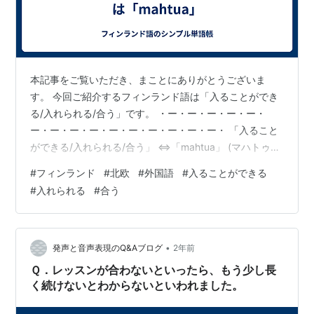
本記事をご覧いただき、まことにありがとうございま
す。 今回ご紹介するフィンランド語は「入ることができ
る/入れられる/合う」です。 ・ー・ー・ー・ー・ー・
ー・ー・ー・ー・ー・ー・ー・ー・ー・ー・ 「入ること
ができる/入れられる/合う」 ⇔「mahtua」 (マハトゥ
ア) ⇔「to fit」 ・ー・ー・ー・ー・ー・ー・ー・ー・
#
フィンランド
#
北欧
#
外国語
#
入ることができる
ー・ー・ー・ー・ー・ー・ー・ 〔例文〕 「」 ⇔「」 ()
#
入れられる
#
合う
⇔「」 ・ー・ー・ー・ー・ー・ー・ー・ー・ー・ー・
ー・ー・ー・ー・ー・ 〔関連単語〕 ・ー・ー・ー・ー・
ー・ー・ー・ー・ー・ー・ー・ー・ー・ー・ー・ まだま
だフィンランド語を覚える余裕のある方は、前後の記事
•
発声と音声表現のQ&Aブログ
2年前
や、 まと…
Ｑ．レッスンが合わないといったら、もう少し長
く続けないとわからないといわれました。