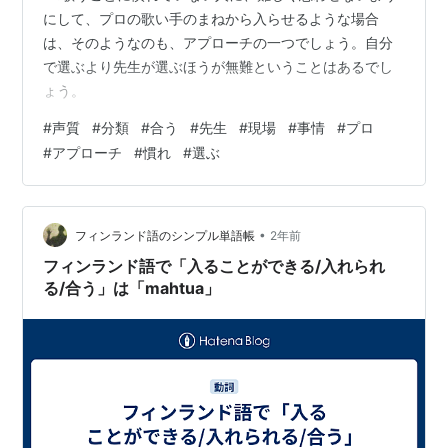
にして、プロの歌い手のまねから入らせるような場合
は、そのようなのも、アプローチの一つでしょう。自分
で選ぶより先生が選ぶほうが無難ということはあるでし
ょう。
#
声質
#
分類
#
合う
#
先生
#
現場
#
事情
#
プロ
#
アプローチ
#
慣れ
#
選ぶ
•
フィンランド語のシンプル単語帳
2年前
フィンランド語で「入ることができる/入れられ
る/合う」は「mahtua」