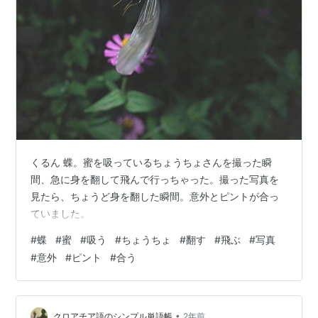
くるん 蝶。蜜を吸っているちょうちょさんを撮った瞬
間、急に身を翻して飛んで行っちゃった。撮った写真を
見たら、ちょうど身を翻した瞬間。意外とピントが合っ
ていました。
#
蝶
#
蜜
#
吸う
#
ちょうちょ
#
翻す
#
飛ぶ
#
写真
#
意外
#
ピント
#
合う
•
クロアチア語のシンプル単語帳
2年前