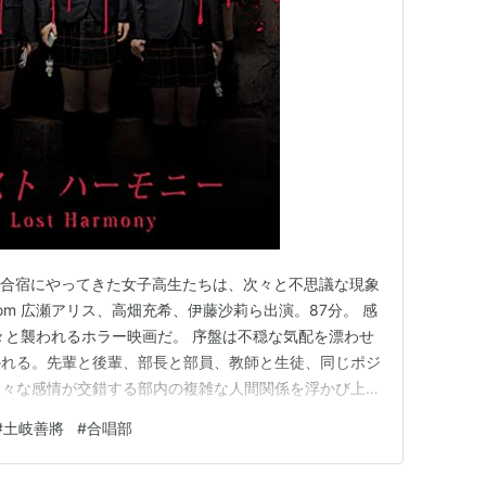
の合宿にやってきた女子高生たちは、次々と不思議な現象
e.com 広瀬アリス、高畑充希、伊藤沙莉ら出演。87分。 感
々と襲われるホラー映画だ。 序盤は不穏な気配を漂わせ
かれる。先輩と後輩、部長と部員、教師と生徒、同じポジ
様々な感情が交錯する部内の複雑な人間関係を浮かび上が
人の部員の名前と顔、属性を把握しきれず、いまいちよく
#
土岐善將
#
合唱部
atenadiary.com やがて部員たちの周囲で不穏なことが起こ