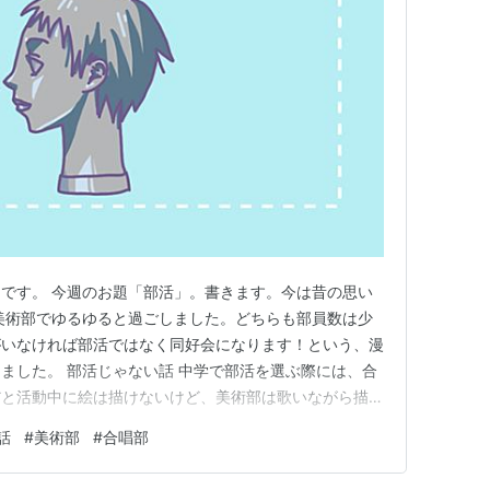
です。 今週のお題「部活」。書きます。今は昔の思い
美術部でゆるゆると過ごしました。どちらも部員数は少
がいなければ部活ではなく同好会になります！という、漫
ました。 部活じゃない話 中学で部活を選ぶ際には、合
だと活動中に絵は描けないけど、美術部は歌いながら描け
、美術部を選びました。 実際、美術室や中庭で歌っていま
話
#
美術部
#
合唱部
り知らなかったので、合唱曲を。同じような歌好きの部員
んでいました。 通り…