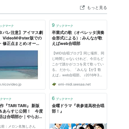
もっと見る
9
ックマーク
ブックマーク
タバレ注意】アイマス劇
卒業式の歌（オペレッタ演奏
VideoM＠ster版での
会形式による）: みんなが歌
・修正点まとめ:オーシ
えばweb合唱部
のアイマス合唱部レポ -
【MIDI合唱ブログ】同じ場所、同
マガ
じ時間じゃないけれど、今日もど
こかで誰かがココを見て歌ってい
る。 だから、「みんな【が】歌
えば」web合唱部。 ♪2016年3月
10日更新♪皆様、お元気でいらっ
.nicovideo.jp
emi-midi.seesaa.net
しゃいますでしょうか。 長期間
このブログが手つかずで申し訳ご
ざいません。((+_+)) 私や家族皆
6
クマーク
ブックマーク
元気でおります。我が子は小学高
作『TARI TARI』 新版
金曜ドラマ『表参道高校合唱
学...
＆あらすじ公開！ 今度
部！』
活は合唱部か｜やらお
 名前：メロン名無しさん