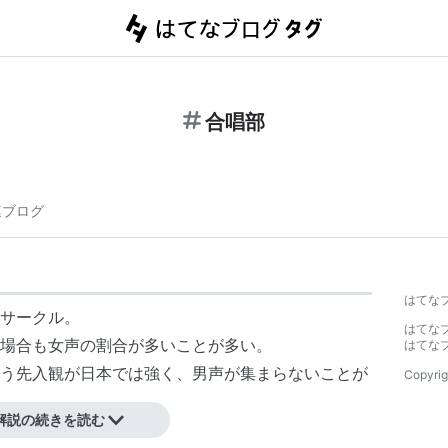
合唱部
連ブログ
はてな
サークル。
はてな
場合も女声の割合が多いことが多い。
はてな
う先入観が日本では強く、男声が集まらないことが
Copyrig
解説の続きを読む