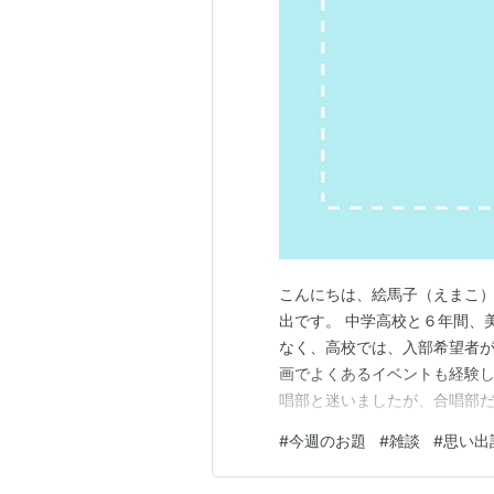
こんにちは、絵馬子（えまこ）
出です。 中学高校と６年間、
なく、高校では、入部希望者
画でよくあるイベントも経験し
唱部と迷いましたが、合唱部
るじゃん(？)という謎理論で
#
今週のお題
#
雑談
#
思い出
した。流行りの歌とかはあま
数人で、アカペラでハモって遊