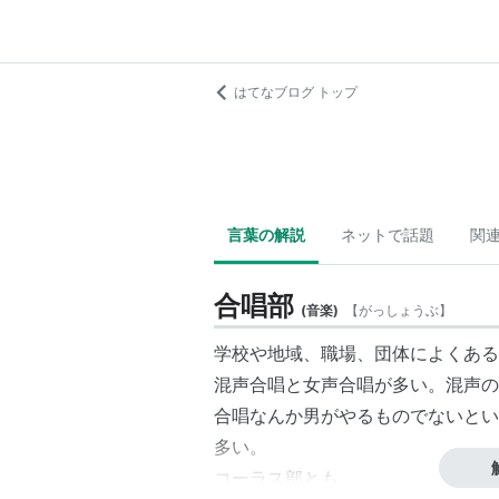
はてなブログ トップ
言葉の解説
ネットで話題
関
合唱部
(
音楽
)
【
がっしょうぶ
】
学校や地域、職場、団体によくある
混声合唱と女声合唱が多い。混声の
合唱なんか男がやるものでないとい
多い。
コーラス部とも。