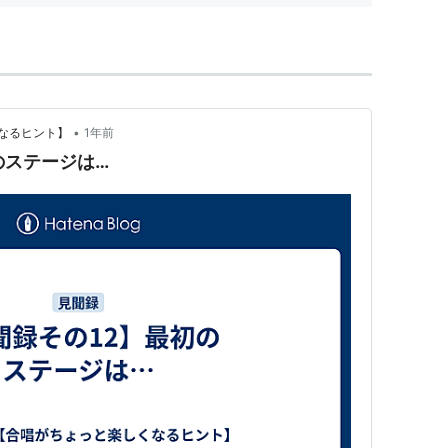
•
なるヒント】
1年前
のステージは…