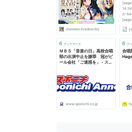
[sag
14:3
か 6
[sag
14:35
otanews.livedoor.biz
y
ぱいお
無しさ
2012/
6
6
ブックマーク
ブ
ID:?
ＭＢＳ「音楽の日」高校合唱
合唱
ャラソ
部の出演中止を謝罪 冠がビ
Hage
ール会社「ご迷惑を」 - スポ
ニチ Sponichi Annex 芸能
www.sponichi.co.jp
h