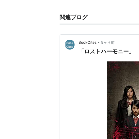
関連ブログ
•
BookCites
9ヶ月前
「ロストハーモニー」 2