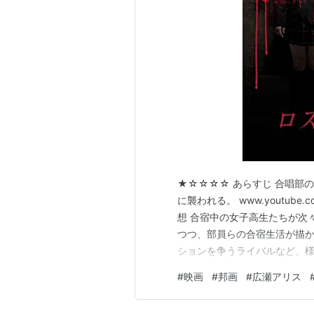
★☆☆☆☆ あらすじ 合唱部
に襲われる。 www.youtub
想 合宿中の女子高生たちが次
つつ、部員らの合宿生活が描
ションを争うライバルなど、
らせようとしている。だが７
#
映画
#
邦画
#
広瀬アリス
分からない。 bookcites.h
り始め…