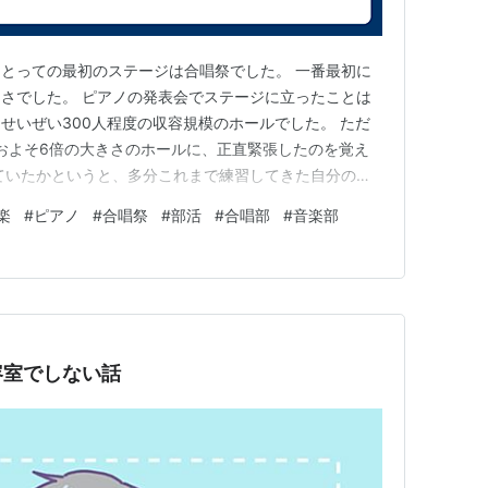
とっての最初のステージは合唱祭でした。 一番最初に
さでした。 ピアノの発表会でステージに立ったことは
せいぜい300人程度の収容規模のホールでした。 ただ
。およそ6倍の大きさのホールに、正直緊張したのを覚え
ていたかというと、多分これまで練習してきた自分の音
張していたのだと思います。 2曲歌ったのですが、曲順
楽
#
ピアノ
#
合唱祭
#
部活
#
合唱部
#
音楽部
たかもしれません（笑） 演奏後に拍手はもらえたもの
の時間がすごく長く感…
容室でしない話