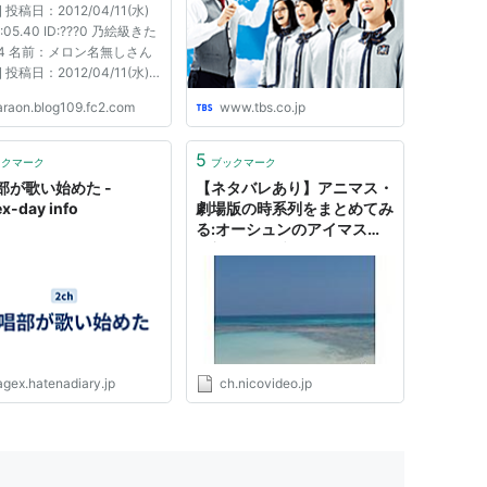
e] 投稿日：2012/04/11(水)
4:05.40 ID:???0 乃絵級きた
44 名前：メロン名無しさん
e] 投稿日：2012/04/11(水)
:13.64 ID:???0 >>642 おっ
araon.blog109.fc2.com
www.tbs.co.jp
すわ 652 名前：メロン名
ん[sage] 投稿日：
04/11(水) 14:42:41.62
5
ックマーク
ブックマーク
??0 >>642 なにこれ、またキ
部が歌い始めた -
【ネタバレあり】アニマス・
ン宣伝...
x-day info
劇場版の時系列をまとめてみ
る:オーシュンのアイマス合
唱部レポ - ブロマガ
agex.hatenadiary.jp
ch.nicovideo.jp