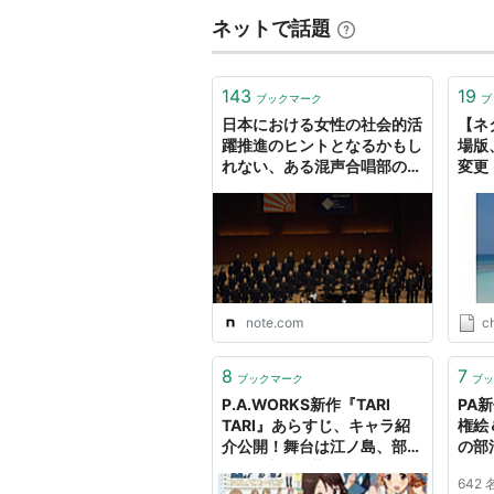
ネットで話題
143
19
ブックマーク
ブ
日本における女性の社会的活
【ネ
躍推進のヒントとなるかもし
場版、
れない、ある混声合唱部の強
変更
豪の復活についての話｜倉本
ュン
圭造
ブロ
note.com
ch
8
7
ブックマーク
ブッ
P.A.WORKS新作『TARI
PA新
TARI』あらすじ、キャラ紹
権絵
介公開！舞台は江ノ島、部活
の部
は合唱部！ : 萌えオタニュー
ん!
642
ス速報