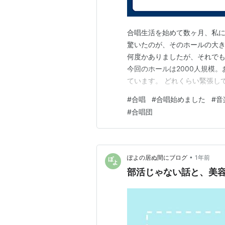
合唱生活を始めて数ヶ月、私に
驚いたのが、そのホールの大き
何度かありましたが、それでも
今回のホールは2000人規模
ています。 どれくらい緊張し
が分からなくなるくらいには緊
#
合唱
#
合唱始めました
#
音
を覚えてるだけでも精一杯だっ
#
合唱団
の、入場してから退場するまで
•
ぽよの居ぬ間にブログ
1年前
部活じゃない話と、美