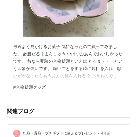
最近よく見かけるお菓子 気になったので買ってみまし
た。 必勝だるままんじゅう 中はつぶあんでおいしかった
です。 昔なら受験の合格祈願といえば だるま・・・とい
う印象が強いです。 願いごとをする時に片目を入れ、願
いがかなったらもう片方の目を入れる というものでし
た。 お守りや絵馬 五角形（合格と五角の語呂合わせ）の
#
合格祈願グッズ
えんぴつなどもいまでは定番でしょうか？ そして、今は
ずいぶん可愛いだるまの置物もあるのですね～ ダルマ 開
運 置物 福だるま 合格 幸運 グッズ 玄関 コンパクト 伝統
関連ブログ
縁起物 kokechi 7色から選べる だるま 合格祈願 こけし
メッセージ プレート付き [卯三郎の孫] ギフト …
•
粗品・景品・プチギフトに使えるプレゼント
4年前