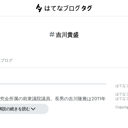
吉川貴盛
連ブログ
】
はてな
はてな
究会所属の前衆議院議員。長男の吉川隆雅は2011年
はてな
Copyrig
解説の続きを読む