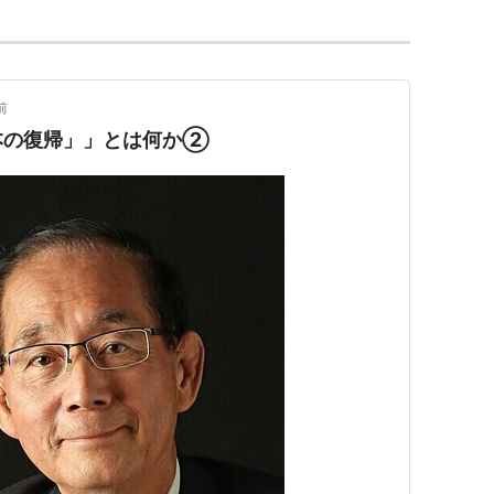
前
本の復帰」」とは何か②