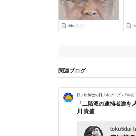
this.kiji.is
n
関連ブログ
•
日ノ出紳士の日ノ本ブログ
5年前
「二階派の逮捕者達を🗾
川 貴盛