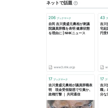
ネットで話題
206
43
ブックマーク
自民 吉川貴盛元農相が衆議
吉川
院議員辞職を表明 健康状態
宅起
を理由に | NHKニュース
円受領
www3.nhk.or.jp
w
17
17
ブックマーク
ブ
吉川貴盛元農相が議員辞職表
吉川
明 現金受領疑惑で引責か、
職」
政権打撃 ｜ 共同通信
分な
ースU
ス