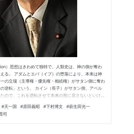
ation）思想はきわめて独特で、人類史は、神の側が奪わ
える。 アダムとエバ（イブ）の堕落により、本来は神
第一の立場（主導権・優先権・相続権）がサタン側に奪わ
の逆転」という。 カイン（長子）がサタン側、アベル
ったので、これを逆転させて本来の形に戻さないといけな
と、日本がサタン側（エバ国家）で韓国が神側（アダム国
#
天一国
#
原田義昭
#
下村博文
#
萩生田光一
長子権」を奪い返さなくてはならないとされる。 日本
貴司
を背負う立場であ…