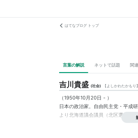
はてなブログ トップ
言葉の解説
ネットで話題
関
吉川貴盛
(
社会
)
【
よしかわたかもり
（1950年10月20日 - ）
日本の政治家。自由民主党・平成研
より北海道議会議員（北区選出）。