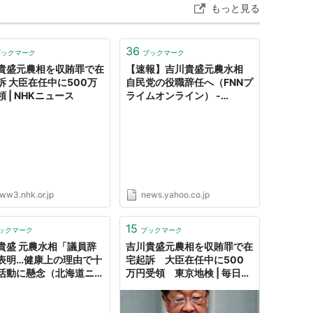
もっと見る
36
ブックマーク
ブックマーク
貴盛元農相を収賄罪で在
【速報】吉川貴盛元農水相
訴 大臣在任中に500万
自民党の役職辞任へ（FNNプ
 | NHKニュース
ライムオンライン） -
Yahoo!ニュース
ww3.nhk.or.jp
news.yahoo.co.jp
15
ックマーク
ブックマーク
貴盛 元農水相「議員辞
吉川貴盛元農相を収賄罪で在
表明…健康上の理由で十
宅起訴 大臣在任中に500
活動に懸念（北海道ニュ
万円受領 東京地検 | 毎日新
HB） - Yahoo!ニュー
聞