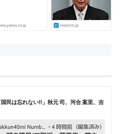
ews.yahoo.co.jp
mainichi.jp
国民は忘れない‼️」秋元 司、河合 案里、吉