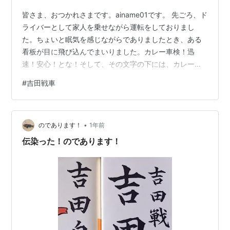
皆さま、おつかれさまです。ainame01です。 先ごろ、ド
ライバーとして家人を乗せながら運転をしておりまし
た。ちょいと眠気を感じながらでありましたとき、ある
看板が目に飛び込んでまいりました。カレー車検！迅
速！安心！とな！そして、その文字の下には、カレーが
盛られた皿を持つ、インド人男性が！スバらしい！なん
#
吉田戦車
というネーミングセンス！スバらしい！のであります！
いろいろ妄想いたしますよね！まずは、カレー屋さん？
車検工場！インド人の方がシェフ？整備士？カレーは食
•
べる？車に掛ける？あれこれ妄想して、ニヤニヤ！して
のであります！
1年前
しまいました！これだけ考えさせたという時点で、すで
伝染った！のであります！
に、この看板は満点！でありましょう！こうした…