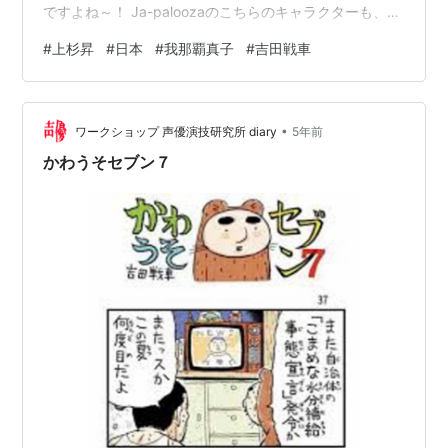
ですよね～！ Ja-paloozaのこちらのキャラクターも、上
杉さんがデザインされたキャラクターなんです。 １０周
#
上杉昇
#
日本
#
我那覇真子
#
吉田戦車
年特別バージョン♫ 知恵の輪も持ってます♫ 【Ja-
paloozaとは】2003年に上杉昇さん企画によりスタート
したオルタナティブロックイベント「Ja-palooza（ジャ
•
パルーザ）」。このイベントは、アメリカオルタナティ
ワークショップ 声優演技研究所 diary
5年前
ブロックの首領ジェーンズ・アディクションの…
かわうそセブン７