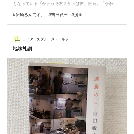
もなっている「かわうそ君＆かっぱ君」関連。「かわう
そ君、ひどいや！」（かっぱ君泣きながら駆け出しオ
#
伝染るんです。
#
吉田戦車
#
漫画
チ）「かっぱの野郎！」（ボイン姉のことを黙っていた
かっぱ君にキレるかわうそ君）第1巻はページが傾いたり
乱丁落丁を意図的にやったりしてます。らしいと言えば
•
らしいですが問い合わせ沢山来たでしょうね。たけひろ
ライターズブルース
3年前
のコマ外に最初常に”オール5”と表示してましたが、あれ
地味礼讃
は一体…？（不条理に対して疑問を持つことに意…