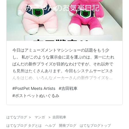
今日はアミューズメントマシンショーの話題をもう少
し。 私がこのような展示会に足を運ぶのは、第一にたれ
ぱんだの新作プライズが目的なわけですが、それ以外で
も見所はたくさんあります。今回もシステムサービスさ
んをはじめ、いろんなメーカーさんの新作プライズを堪
能してきました。 まず特筆すべきは、SEGAさんのブー
#
PostPet Meets Artists
#
吉田戦車
ス内で写真撮影が出来たことです。 駄目もとで係りの方
#
ポストペットぬいぐるみ
に尋ねてみたところ、ディズニーコーナーや版権モノの
一部は〝撮影禁止〟になっていましたが、それを除き極
端に接近して撮影しなければOKということでした。 自分
はてなブログ
>
マンガ
>
吉田戦車
で質問しておいてナンですが、OKと言われた瞬間「は
はてなブログ タグとは
ヘルプ
開発ブログ
はてなブログトップ
い？」って聞き返しちゃいました^^; い…