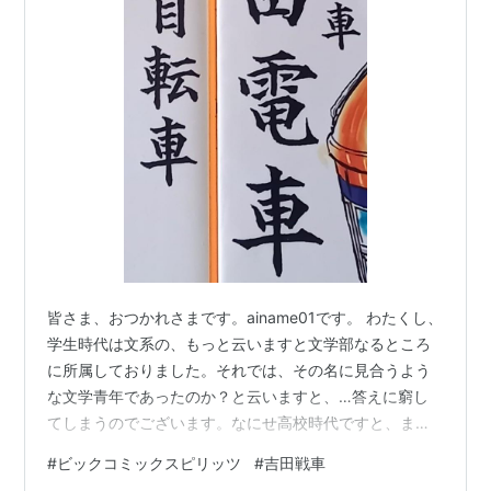
皆さま、おつかれさまです。ainame01です。 わたくし、
学生時代は文系の、もっと云いますと文学部なるところ
に所属しておりました。それでは、その名に見合うよう
な文学青年であったのか？と云いますと、…答えに窮し
てしまうのでございます。なにせ高校時代ですと、まと
もに本など読んだことがございません。読め！と強制さ
#
ビックコミックスピリッツ
#
吉田戦車
れたものを渋々、という体たらくでありまして、読ん