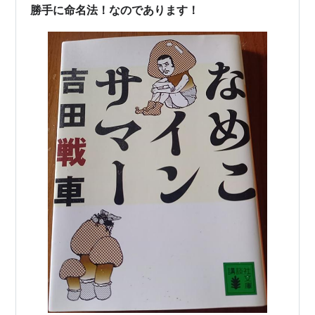
漫画家
勝手に命名法！なのであります！
岩手県出身