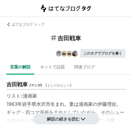
はてなブログ トップ
吉田戦車
このタグでブログを書く
言葉の解説
ネットで話題
関連ブログ
吉田戦車
(
マンガ
)
【
よしだせんしゃ
】
リスト::漫画家
1963年岩手県水沢市生まれ。妻は漫画家の伊藤理佐。
ギャグ・四コマ漫画を土台としていながら、そのシュー
解説の続きを読む
ルさとセンスで幅広い読者を得ている青年マンガ家。
id:sensya
。