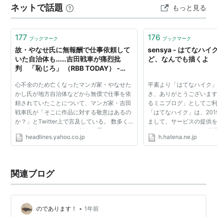
ーはまり道』を再編集、加筆したもの）
ネットで話題
もっと見る
一部を除いて全く知られていない男です。 では、暗黒星
象の怒り（エンターブレイン）
人はご存知でしょうか？暗黒星人は海で獲れる貝か何か
武侠さるかに合戦（天の巻/地の巻・エンターブ
の仲間で、主に暗黒星人丼などで供される食品で…
177
176
ブックマーク
ブックマーク
レイン）
故・やなせ氏に無報酬で仕事依頼して
sensya - はてなハ
いた自治体も……吉田戦車が痛烈批
ど、なんでも描くよ
非漫画作品
判 「恥じろ」 （RBB TODAY） -
Yahoo!ニュース
たのもしき日本語（川崎ぶらとの共著・角川書
心不全のため亡くなったマンガ家・やなせた
平素より「はてなハイク
かし氏が地方自治体などから無償で仕事を依
き、ありがとうございます
店）
頼されていたことについて、マンガ家・吉田
るミニブログ」としてご
失敗成功中ぐらい（川崎ぶらとの共著・角川書
戦車氏が「そこに作品に対する敬意はあるの
「はてなハイク」は、201
店）
か？」とTwitter上で言及している。 数多く
まして、サービスの提供
のご当地キャラクターの制作も手がけていた
きました。 これまでご利
吉田自転車（講談社）
headlines.yahoo.co.jp
h.hatena.ne.jp
やなせ氏。コピーライター・糸井重里氏の公
ーザーの皆さまに深く感謝
式サイト「ほぼ日...
吉田電車（講談社）
ありがとうござい...
エハイク（フリースタイル）
関連ブログ
悪い笛―エハイク2（フリースタイル）
関連キーワード
•
のであります！
1年前