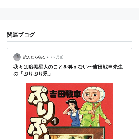
はてなハイクのイベント
『吉田戦車だけど、なんでも描
くよ』
に降臨した。そこで描かれた絵は
はてなハイク
サービス終了のお知らせ
で確認できる。
関連ブログ
著作リスト
漫画作品
•
読んだら寝る
7ヶ月前
我々は暗黒星人のことを笑えない〜吉田戦車先生
鋼の人（白泉社）
の「ぷりぷり県」
くすぐり様（白泉社）
タイヤ（マガジンハウス）
若い山賊（双葉社）
歯ぎしり球団（スコラ）
いじめてくん（スコラ）
火星田マチ子（スコラ）
火星ルンバ（スコラ）