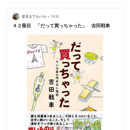
だ！と胸を張れましたのは、島崎藤村文士の「破戒」だ
けでありました。 ちなみに、こちらの書には考えさせら
•
れ、こころが激しく揺さぶられましたね。そして、子供
星見るアルパカ
1年前
の時分、何の気なしにとあるエリアのことを「〇〇部
４２冊目 「だって買っちゃった」 吉田戦車
落」と呼んでいたことを思い出し、そのルーツ…