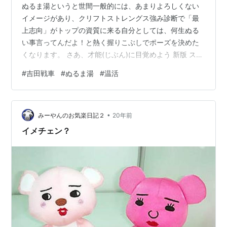
ぬるま湯というと世間一般的には、あまりよろしくない
イメージがあり、クリフトストレングス強み診断で「最
上志向」がトップの資質に来る自分としては、何生ぬる
い事言ってんだよ！と熱く握りこぶしでポーズを決めた
くなります。 さあ、才能(じぶん)に目覚めよう 新版 スト
レングス・ファインダー2.0 作者:トム・ラス 日本経済新
#
吉田戦車
#
ぬるま湯
#
温活
聞出版社 Amazon そう言った話ではなくて、夏季に冷た
いものを取り過ぎると胃腸が弱って免疫が下がり秋以降
に体調が崩しやすくなるので夏の水分補給は”ぬるま湯”で
•
取るようにしましょうというお話です。 水分補給という
みーやんのお気楽日記２
20年前
点では、なるべく人間の体温に近い”ぬるま湯”が最適らし
イメチェン？
く、熱い夏の日に…