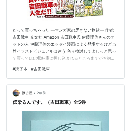
だって買っちゃった ―マンガ家の尽きない物欲― 作者:
吉田戦車 光文社 Amazon 吉田戦車氏 伊藤理佐さんのオ
ットの人 伊藤理佐のエッセイ漫画によく登場するけど当
然イラストビジュアルは違う 色々検討してよしっと思っ
て買ってほぼ収納庫に押し込まれるところまでがお約束
夫婦揃って面白いなぁ
#
読了本
#
吉田戦車
•
懐古屋
2年前
伝染るんです。（吉田戦車）全5巻