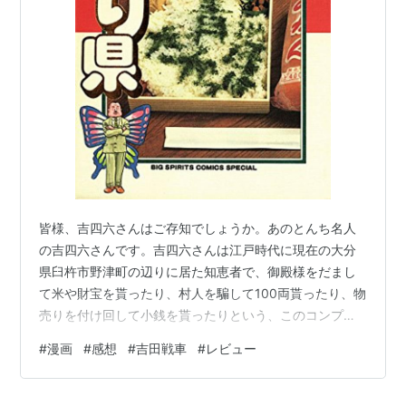
戦え!軍人くん（全2巻・スコラ）
甘えんじゃねぇよ！（スコラ）
油断ちゃん（講談社）
ちくちくウニウニ（全2巻・小学館）
伝染るんです。
（全5巻・小学館）
一生懸命機械（全2巻・小学館）
ぷりぷり県（全5巻・小学館）
学活！つやつや担任（全2巻・小学館）
スカートさん（全2巻・幻冬舎コミックス）
皆様、吉四六さんはご存知でしょうか。あのとんち名人
殴るぞ!（1〜5巻・続刊中・小学館）
の吉四六さんです。吉四六さんは江戸時代に現在の大分
山田シリーズ（全2巻・小学館）
県臼杵市野津町の辺りに居た知恵者で、御殿様をだまし
はまり道（アスキー）
て米や財宝を貰ったり、村人を騙して100両貰ったり、物
ゴッドボンボン（アスペクト）
売りを付け回して小銭を貰ったりという、このコンプラ
イアンスの御時世に民話から存在を抹消されても文句の
ニューはまり道（アスペクト）
#
漫画
#
感想
#
吉田戦車
#
レビュー
言えない存在です。この前見た絵本では吉四六さんの出
吉田戦車のゲーム漫画大全 兄/弟（エンターブ
身地を示す地図が盛大に誤っていました。多分そろそろ
レイン、『はまり道』『ゴッドボンボン』『ニュ
存在を抹消される予兆だと思います。恐らく大分県民の