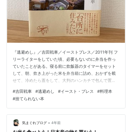
『逃避めし』／吉田戦車／イーストプレス／2011年刊 フ
リーライターをしていた頃、必要もないのに弁当を作っ
ていたことがある。寝る前に炊飯器のタイマーをセット
して、朝、炊き上がった米を弁当箱に詰め、おかずを載
せて、冷めたら蓋をして、大判のハンカチで包んで置い
ておく。どこに出かけるのでもない。弁当を詰めたキッ
#
吉田戦車
#
逃避めし
#
イースト・プレス
#
料理本
チンから十歩くらいの仕事机で、昼飯時になるとそれを
#
捨てられない本
広げて食べる。ちょっとバカみたいかなあと思いながら
も、自分で自分のために作って自分一人で食べる「自分
弁当」が私はわりと好きだった。 スパゲッティを茹でた
り冷凍ご飯にレトルトカレーをかけるだけでも、じつは
•
気まぐれブログ
4年前
それなりに頭を使う。「ツナ缶、これが最後だ…