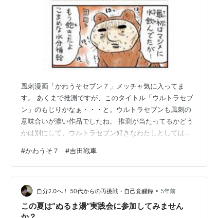
風刺漫画「かわうそセブン７」メッチャ気に入ってま
す。 あくまで推測ですが、このタイトル「ウルトラセブ
ン」のもじりかなぁ・・・と。ウルトラセブンも風刺の
意味合いが濃い作品でしたね。 推測が当たってるかどう
かは別にして、ウルトラセブン好きなわたしとしては、
「かわうそセブン７」に、ドハマリ中です。 東京新聞の
#
かわうそ７
#
吉田戦車
土曜・日曜の紙面で連載中だよ。 www1.odn.ne.jp
•
自分2.0へ！ 50代からの再挑戦・自己覚醒録
5年前
この夏は”ぬるま湯”実践会に参加してみません
か？