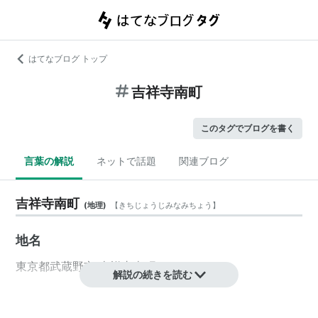
はてなブログ トップ
吉祥寺南町
このタグでブログを書く
言葉の解説
ネットで話題
関連ブログ
吉祥寺南町
(
地理
)
【
きちじょうじみなみちょう
】
地名
東京都
武蔵野市
吉祥寺南町
解説の続きを読む