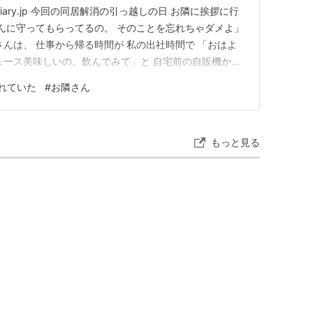
enadiary.jp 今回の同居解消の引っ越しの日 お隣に挨拶に行
さんに守ってもらってるの。 そのことを忘れちゃダメよ」
さんは、 仕事から帰る時間が 私の出社時間で 「おはよ
ュース美味しいの。飲んでみて」と 自宅前の自販機から
大きくて 会うと元気になるおばさん。 「あの人（姑）に
れていた
#
お隣さん
から渡すね」と 自家製のぬか漬けをこっそり渡してくれ
もっと見る