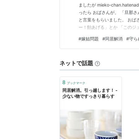
ましたが mieko-chan.hat
ったら おばさんが、 「旦那
と言葉をもらいました。 おば
ー！飴あげる」とか 「このジ
買って持たせてくれたり 声が
#
嫁姑問題
#
同居解消
#
守ら
は私あげたくないの ベランダ
たり…
ネットで話題
8
ブックマーク
同居解消。引っ越します！ -
少ない物ですっきり暮らす