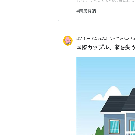
ったら予算オーバー。 「もう
#
同居解消
して 座っている私たちを振り
いなぁ・・・…
ぱんじーすみれのおもってたんとち
国際カップル、家を失