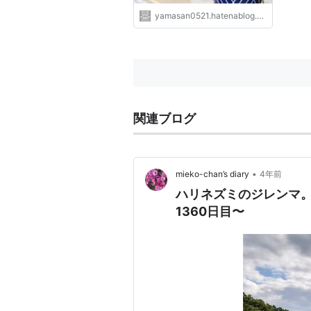
yamasan0521.hatenablog.com
関連ブログ
•
mieko-chan’s diary
4年前
ハリネズミのジレンマ
1360日目〜