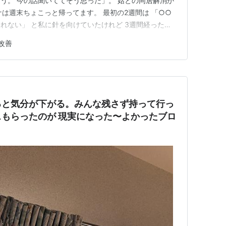
う。 今の話聞いててそう思った」。 姑との同居解消か
ナは週末ちょこっと帰ってます。 最初の2週間は 「○○
れない」 と私に針を向けていたけれど 3週間経った昨
かにしまったかもしれない」 に変わったそうです。 ～今
改善
。 ◎「一緒に住んでた頃より会話してる」とダンナ。 関
ると気分が下がる。みんな残さず持って行っ
実になった〜よかったブロ