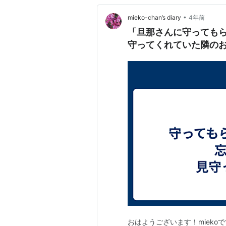
•
mieko-chan’s diary
4年前
「旦那さんに守ってもらってるの。 そのこ
守ってくれていた隣のお
おはようございます！mieko