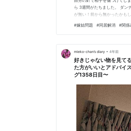
自分の針で相手を傷つけてしま
ら 3週間がたちました。 ダン
が無い！前から無かったかもし
日は 「○○が無い！私がどこ
#
嫁姑問題
#
同居解消
#
関係
日の気づき～ 距離って大切だ
係が回復してよかった。
•
mieko-chan’s diary
4年前
好きじゃない物を見て
た方がいいとアドバイスもらったのが 現
グ1358日目〜