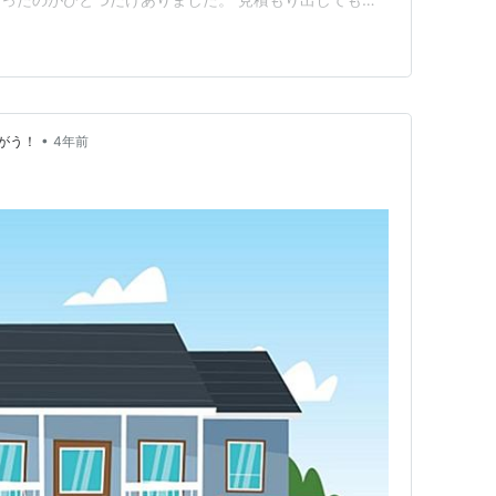
少し安いのは・・・」 お店のおばさんがすたすた歩きだ
返って 「ちょっとぉ、来て下さい。この中でしたら」 無
•
がう！
4年前
う