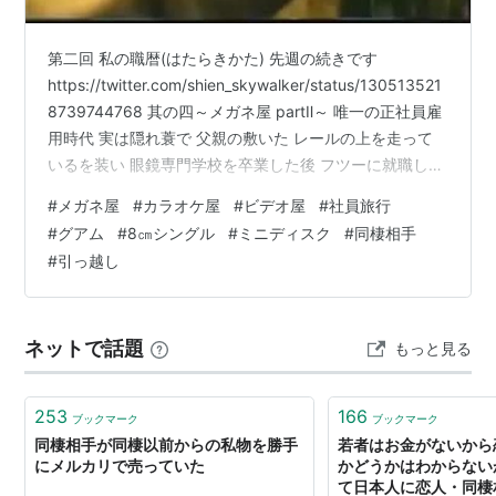
第二回 私の職暦(はたらきかた) 先週の続きです
https://twitter.com/shien_skywalker/status/130513521
8739744768 其の四～メガネ屋 partⅡ～ 唯一の正社員雇
用時代 実は隠れ蓑で 父親の敷いた レールの上を走って
いるを装い 眼鏡専門学校を卒業した後 フツーに就職しま
した バンド活動資金を貯めるだけの目的 でもないけれど
#
メガネ屋
#
カラオケ屋
#
ビデオ屋
#
社員旅行
東京都調布市より 西武池袋線の終着駅に引っ越します 店
#
グアム
#
8㎝シングル
#
ミニディスク
#
同棲相手
休日の月曜のみ休みの 週6日フルタイム勤務で 毎週日曜
#
引っ越し
の夜に仕事が終わると 本厚木のスタジオに電車で直行 海
老名や横浜のバンド仲間と スタジオに入ってました そ…
ネットで話題
もっと見る
253
166
ブックマーク
ブックマーク
同棲相手が同棲以前からの私物を勝手
若者はお金がないから
にメルカリで売っていた
かどうかはわからない
て日本人に恋人・同棲