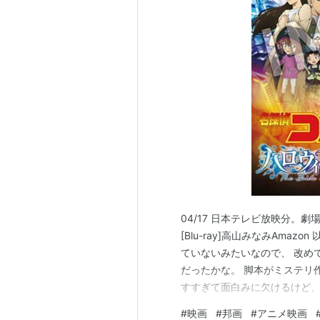
04/17 日本テレビ放映分。劇場
[Blu-ray]高山みなみAm
ていないみたいなので、 改め
だったかな。 脚本がミステリ
すすぎて面白みに欠けるけど、
で、 ミステリ的な不満足感は
#
映画
#
邦画
#
アニメ映画