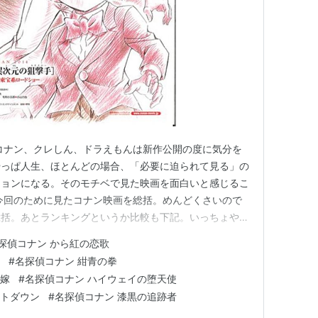
コナン、クレしん、ドラえもんは新作公開の度に気分を
やっぱ人生、ほとんどの場合、「必要に迫られて見る」の
ションになる。そのモチベで見た映画を面白いと感じるこ
今回のために見たコナン映画を総括。めんどくさいので
総括。あとランキングというか比較も下記。いっちょやっ
。 ネタバレあり 『名探偵コナン 異次元の狙撃手』 先
探偵コナン から紅の恋歌
中でいっちゃん面白かったのはこれ。俺の映画館で見た記
#
名探偵コナン 紺青の拳
ングトップもこれ。（初…
花嫁
#
名探偵コナン ハイウェイの堕天使
ントダウン
#
名探偵コナン 漆黒の追跡者