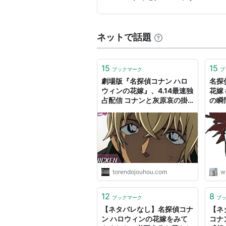
ネットで話題
15
15
ブックマーク
ブ
劇場版『名探偵コナン ハロ
名探
ウィンの花嫁』、4.14最速独
花嫁
占配信 コナンと灰原哀の掛
の瞬
け合いも楽しいPR映像解禁 -
トレンド情報お届け！
torendojouhou.com
w
12
8
ブックマーク
ブ
【ネタバレなし】名探偵コナ
【ネ
ン ハロウィンの花嫁をみて
コナ