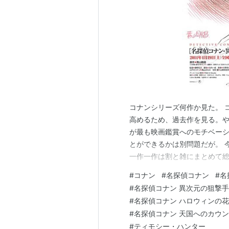
コナンシリーズ何作か見た。 
高めるため、過去作を見る。
が最も映画鑑賞へのモチベー
とができるかは別問題だが。 
一作一作は割と雑にまとめて
たるかい。順番は俺が見た順番
#
コナン
#
名探偵コナン
#
名
に言っておくと今回見直した
#
名探偵コナン 異次元の狙撃手
憶が色濃く残ってる作品ランキ
#
名探偵コナン ハロウィンの
#
名探偵コナン 天国へのカウ
#
ティモシー・ハンター