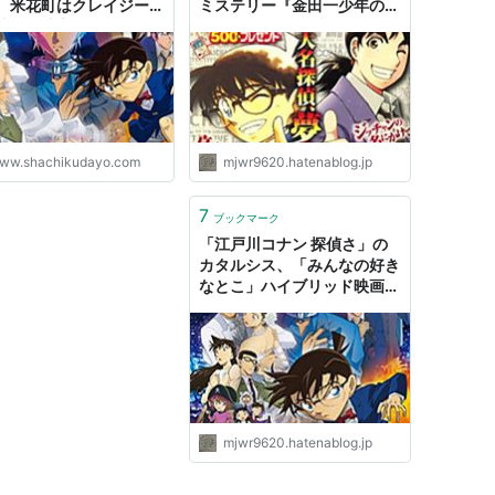
。米花町はクレイジーな
ミステリー『金田一少年の事
- 社会の独房から
件簿』と殺人ラブコメ『名探
偵コナン』の違い - Junk-
weed’s blog
ww.shachikudayo.com
mjwr9620.hatenablog.jp
7
ブックマーク
「江戸川コナン 探偵さ」の
カタルシス、「みんなの好き
なとこ」ハイブリッド映画
『名探偵コナン ハロウィン
の花嫁』ネタバレ感想 -
Junk-weed’s blog
mjwr9620.hatenablog.jp