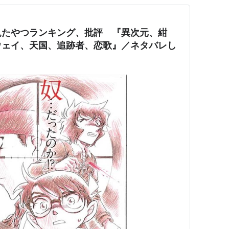
見たやつランキング、批評 『異次元、紺
ウェイ、天国、追跡者、恋歌』／ネタバレし