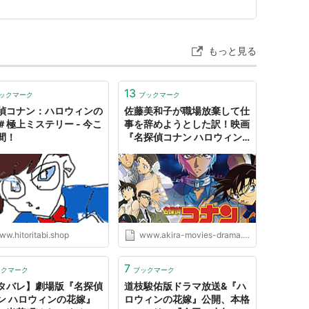
もっと見る
13
ックマーク
ブックマーク
偵コナン：ハロウィンの
佐藤美和子が職場放棄して仕
＃極上ミステリー - 今こ
事を辞めようとした訳！映画
間！
『名探偵コナン ハロウィン
の花嫁（2022年）』 -
AKIRAの映画・ドラマブロ
グ
ww.hitoritabi.shop
www.akira-movies-drama.com
7
ックマーク
ブックマーク
タバレ】劇場版『名探偵
道枝駿佑版ドラマ放送&『ハ
ン ハロウィンの花嫁』
ロウィンの花嫁』公開、本格