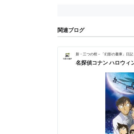
関連ブログ
新・三つの棺－「幻影の書庫」日記
名探偵コナン ハロウィ