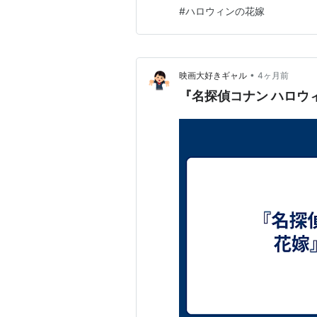
危機の規模が大きく、 ハラハ
#
ハロウィンの花嫁
警察学校の新旧…
•
映画大好きギャル
4ヶ月前
『名探偵コナン ハロウ