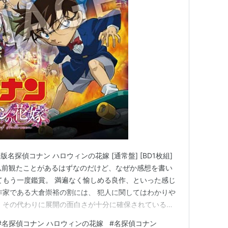
版名探偵コナン ハロウィンの花嫁 [通常盤] [BD1枚組]
azon 以前観たことがあるはずなのだけど、なぜか感想を書い
てもう一度鑑賞。 満遍なく愉しめる良作、といった感じ
作家である大倉崇裕の割には、 犯人に関してはわかりや
 その代わりに展開の面白さが十分に確保されているの
与えない。 パニック映画的要素に関しても、起こりうる
#
名探偵コナン ハロウィンの花嫁
#
名探偵コナン