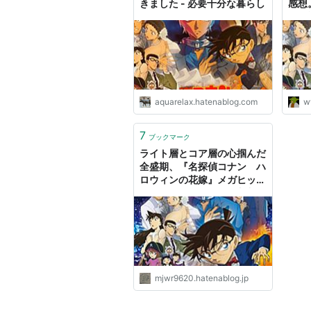
きました - 必要十分な暮らし
感想
街 
aquarelax.hatenablog.com
w
7
ブックマーク
ライト層とコア層の心掴んだ
全盛期、『名探偵コナン ハ
ロウィンの花嫁』メガヒット
スタートで念願の興行収入
100億円突破なるか - Junk-
weed’s blog
mjwr9620.hatenablog.jp