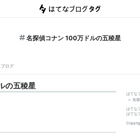
名探偵コナン 100万ドルの五稜星
連ブログ
ドルの五稜星
はてな
>
名探
はてな
はてな
Copyrig