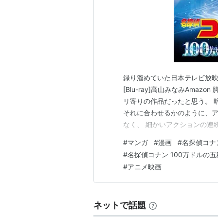
録り溜めていた日本テレビ放映分
[Blu-ray]高山みなみAma
リ寄りの作品だったと思う。 
それに合わせるかのように、ア
なく、 細かいアクションの連
味や迫力には欠けるところもあ
#
マンガ
#
漫画
#
名探偵コナ
ただ、その代わり、オールスタ
#
名探偵コナン 100万ドルの
登場し、今回は絡みまくり…
#
アニメ映画
ネットで話題