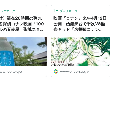
18
ブックマーク
ブックマーク
館】滞在20時間の弾丸
映画『コナン』来年4月12日
名探偵コナン映画「100
公開 函館舞台で平次VS怪
ルの五稜星」聖地スタン
盗キッド『名探偵コナン
ー！ - 🍀tue-noie
100万ドルの五稜星』
ww.tue.tokyo
www.oricon.co.jp