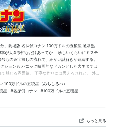
。劇場版 名探偵コナン 100万ドルの五稜星 通常盤
zon 脚本が大倉崇裕なだけあってか、 珍しいくらいにミステ
暗号もの＆宝探しの流れで、細かい謎解きが連続する。
クションも パニック映画的なドカンとした大ネタでは
続で魅せる雰囲気。 丁寧な作りには思えるけれど、 外連
り、 観客によって好き嫌いが分かれる印象を受けた。
ン 100万ドルの五稜星（みちしるべ）
ーキャスト感は抜群。 怪盗キッドと服部平次が同時に
五稜星
#
名探偵コナン
#
100万ドルの五稜星
もっと見る