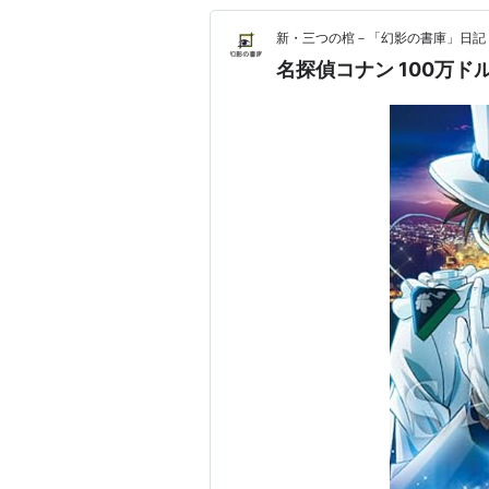
新・三つの棺－「幻影の書庫」日記
名探偵コナン 100万