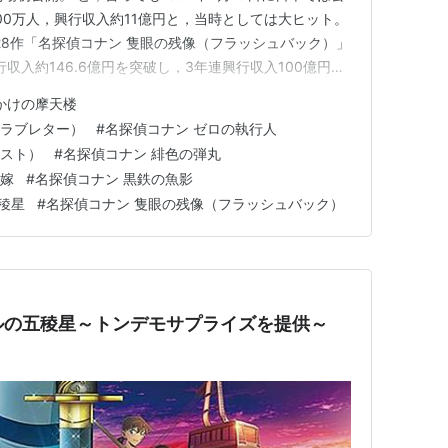
00万人，興行収入約11億円と，当時としては大ヒット。
28作「名探偵コナン 隻眼の残像（フラッシュバック）」
行収入約146.6億円を突破し，3年連興行収入100億円突
初となる新記録を打ち立てています。 すでに，2026年
かけの摩天楼
29作「名探偵コナン ハイウェイの堕天使」の特報も公開
（ラブレター）
#
名探偵コナン ゼロの執行人
ィスト）
#
名探偵コナン 緋色の弾丸
花嫁
#
名探偵コナン 黒鉄の魚影
五稜星
#
名探偵コナン 隻眼の残像（フラッシュバック）
ドルの五稜星～トンデモサプライズを提供～