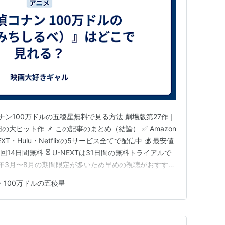
コナン100万ドルの五稜星無料で見る方法 劇場版第27作｜
の大ヒット作 📌 この記事のまとめ（結論） ✅ Amazon
-NEXT・Hulu・Netflixの5サービス全てで配信中 💰 最安値
回14日間無料 ⏳ U-NEXTは31日間の無料トライアルで
例年3月〜8月の期間限定が多いため早めの視聴がおすすめ
月現在、5大サブスク全てで見放題配信中です！最新作「ハ
 100万ドルの五稜星
26年4…