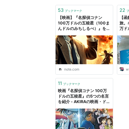
53
22
ブックマーク
【映画】『名探偵コナン
【函
100万ドルの五稜星（100ま
旅。
んドルのみちしるべ）』を観
万ド
に行った感想（後半ややネタ
プラリ
バレあり：追記あり）｜山本
一郎（やまもといちろう）
note.com
w
11
ブックマーク
映画『名探偵コナン 100万
ドルの五稜星』の5つの名言
を紹介 - AKIRAの映画・ドラ
マブログ