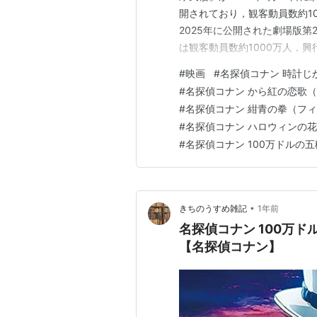
開されており，観客動員数約1
2025年に公開された劇場版第
は観客動員数約1000万人，興
破&2年連続で突破という，邦画
#
映画
#
名探偵コナン 時計じ
4月10日公開予定の劇場版第
#
名探偵コナン から紅の恋歌
されてお…
#
名探偵コナン 紺青の拳（フ
#
名探偵コナン ハロウィンの
#
名探偵コナン 100万ドルの
•
きちのうすめ雑記
1年前
名探偵コナン 100万
【名探偵コナン】