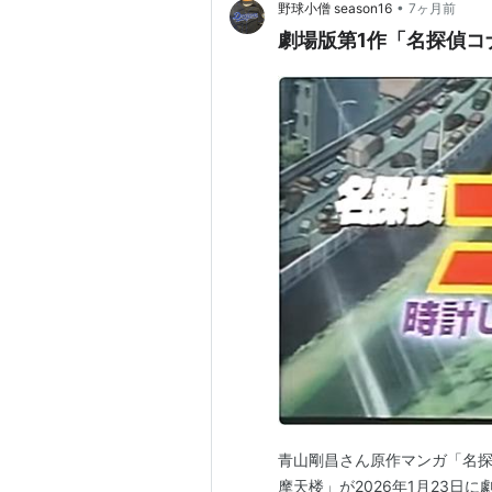
•
野球小僧 season16
7ヶ月前
劇場版第1作「名探偵コ
青山剛昌さん原作マンガ「名探
摩天楼」が2026年1月23日に