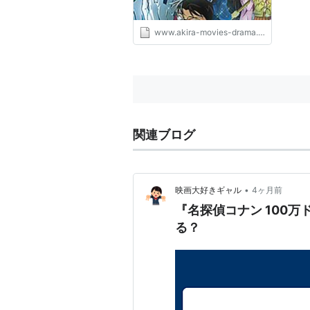
www.akira-movies-drama.com
関連ブログ
•
映画大好きギャル
4ヶ月前
『名探偵コナン 100
る？