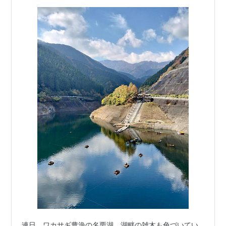
連日、ワカサギ豊漁の名栗湖。湖畔の雑木も色づいてい