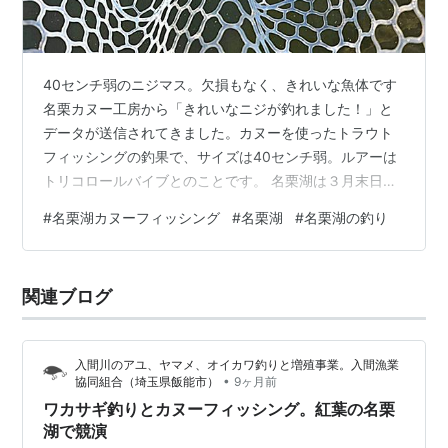
40センチ弱のニジマス。欠損もなく、きれいな魚体です
名栗カヌー工房から「きれいなニジが釣れました！」と
データが送信されてきました。カヌーを使ったトラウト
フィッシングの釣果で、サイズは40センチ弱。ルアーは
トリコロールバイブとのことです。 名栗湖は３月末日で
ワカサギ釣りが禁漁期に入りますが、ヤマメ・イワナの
#
名栗湖カヌーフィッシング
#
名栗湖
#
名栗湖の釣り
カヌーフィッシングは同月１日に解禁します（ニジマス
は禁漁期設定されておらず、通年釣り可能）。 ランキン
グ参加中釣り
関連ブログ
入間川のアユ、ヤマメ、オイカワ釣りと増殖事業。入間漁業
•
協同組合（埼玉県飯能市）
9ヶ月前
ワカサギ釣りとカヌーフィッシング。紅葉の名栗
湖で競演