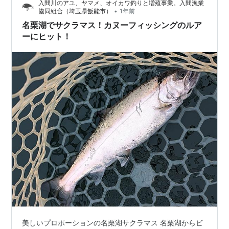
入間川のアユ、ヤマメ、オイカワ釣りと増殖事業。入間漁業
し釣りの釣果としては、最高の その結果、桟橋は釣果ゼ
•
協同組合（埼玉県飯能市）
1年前
ロだったものの、ボートを使…
名栗湖でサクラマス！カヌーフィッシングのルア
ーにヒット！
美しいプロポーションの名栗湖サクラマス 名栗湖からビ