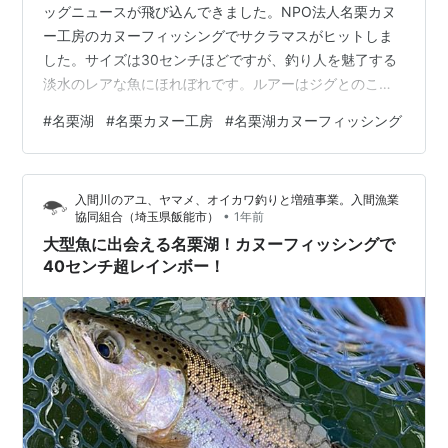
ッグニュースが飛び込んできました。NPO法人名栗カヌ
ー工房のカヌーフィッシングでサクラマスがヒットしま
した。サイズは30センチほどですが、釣り人を魅了する
淡水のレアな魚にほれぼれです。ルアーはジグとのこ
と。
#
名栗湖
#
名栗カヌー工房
#
名栗湖カヌーフィッシング
入間川のアユ、ヤマメ、オイカワ釣りと増殖事業。入間漁業
•
協同組合（埼玉県飯能市）
1年前
大型魚に出会える名栗湖！カヌーフィッシングで
40センチ超レインボー！