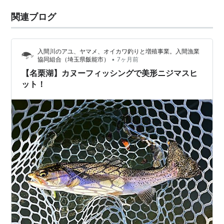
関連ブログ
入間川のアユ、ヤマメ、オイカワ釣りと増殖事業。入間漁業
•
協同組合（埼玉県飯能市）
7ヶ月前
【名栗湖】カヌーフィッシングで美形ニジマスヒ
ット！