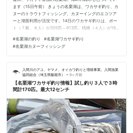
ます（15日午前） きょうの名栗湖は、ワカサギ釣り、カ
ヌーのトラウトフィッシング、カヌーイングのエコツア
ーと湖面利用が活況です。14日のワカサギ釣りは、ボー
ト（７艇、８人）が205匹～913匹、桟橋（４人）が195
～326匹、サイズは５から12センチという状況で、相変
#
名栗湖の釣り
#
名栗湖ワカサギ釣り
わらず好調です。 風もなく、穏やかな湖面 カヌーに乗っ
#
名栗湖カヌーフィッシング
てマス（渓流釣り解禁中はヤマメ、イワナ）を釣るカヌ
ーフィッシングは、ルアーをする釣り人が圧倒的です
が、15日はフライフィッシングを楽しむ方がいました。
入間川のアユ、ヤマメ、オイカワ釣りと増殖事業。入間漁業
木製カナディアンカヌーを操作しながらのフライフィッ
•
協同組合（埼玉県飯能市）
9ヶ月前
シング。優雅で、素敵でした。…
【名栗湖ワカサギ釣り情報】試し釣り３人で３時
間計170匹。最大12センチ