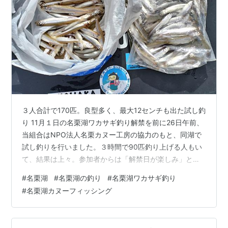
３人合計で170匹。良型多く、最大12センチも出た試し釣
り 11月１日の名栗湖ワカサギ釣り解禁を前に26日午前、
当組合はNPO法人名栗カヌー工房の協力のもと、同湖で
試し釣りを行いました。３時間で90匹釣り上げる人もい
て、結果は上々。参加者からは「解禁日が楽しみ」との
声があがりました。 仕掛け投入早々にうれしい魚信！ 試
#
名栗湖
#
名栗湖の釣り
#
名栗湖ワカサギ釣り
し釣りに参加したのは、当組合から２人、名栗湖のワカ
#
名栗湖カヌーフィッシング
サギ釣り用にボートをレンタルする名栗カヌー工房の常
連客３人の計５人。ボート３艇（３人）と桟橋２人に分
かれ、午前９時から正午までの３時間実施しました。 試