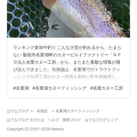
ランキング参加中釣り こんな大型が釣れるから、たまら
ない 飯能市名栗湖畔のカヌービルドファクトリー「ＮＰ
Ｏ法人名栗カヌー工房」から、またまた素敵な情報が飛
び込んできました。当漁協は、名栗湖でのトラウトフィ
ッシングを同工房のカヌー使用を条件に昨年春解禁し、
その後、湖で大きく成長したニジマスやサクラマスなど
#
名栗湖
#
名栗湖カヌーフィッシング
#
名栗カヌー工房
がルアーで釣れていることをお伝えしてきましたが、今
年は昨年を上回る釣果に恵まれているようで、リピータ
ーも増加傾向です。 桟橋近くの水深５メートルでヒッ
はてなブログ
>
未指定
>
名栗湖カヌーフィッシング
ト！ ４月になって暖かな日が続いていることもあり、カ
はてなブログ タグとは
ヘルプ
開発ブログ
はてなブログトップ
ヌーフィッシングによる釣果も昨年同期と比較して好調
です。今回、当ブログで紹介するのは、20日の…
Copyright (C) 2001-
2026
Hatena.