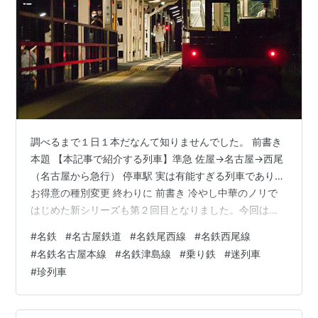
調べるまで１日１本だなんて知りませんでした。 前書き
本題 【本記事で紹介する列車】準急 佐屋→名古屋→西尾
（名古屋から急行） 停車駅 実は有能すぎる列車であり…
お得意の種別変更 終わりに 前書き 冷やし中華のノリで
はじめた新シリーズも第２回目となりました。今回は第
１回でご紹介させていただいた急行須ケ口行と同じく佐
#
名鉄
#
名古屋鉄道
#
名鉄尾西線
#
名鉄西尾線
屋から出る珍列車をお届けさせていただきます。バイト
#
名鉄名古屋本線
#
名鉄津島線
#
乗り鉄
#
迷列車
の帰りに何やってんすかね本当に。 本題 【本記事で紹介
#
珍列車
する列車】準急 佐屋→名古屋→西尾（名古屋から急行）
本日ご紹介させていただきます列車は準急西尾行（名古
屋から急行）です。 元々日中に普通吉良吉田行がある