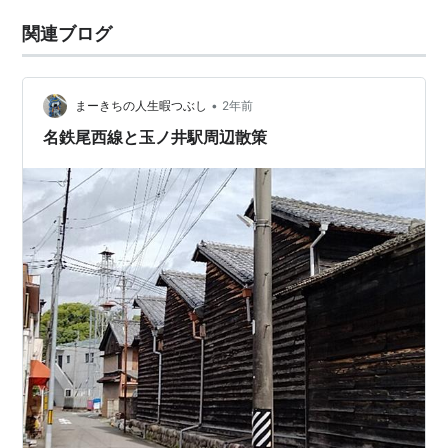
関連ブログ
•
まーきちの人生暇つぶし
2年前
名鉄尾西線と玉ノ井駅周辺散策