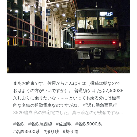
まあお約束です、佐屋からこんばんは（投稿は朝なので
おはようの方がいいですか）。 普通須ケ口 たぶん5003F
久しぶりに乗りたいな～～～といっても乗る分には標準
的な名鉄の通勤電車なのですがね。 折返し準急西尾行
3520編成 私の帰宅電でした。真っ暗なのが残念ですね。
既に別館のブログでも紹介させていただいているのです
#
名鉄
#
名鉄尾西線
#
佐屋駅
#
名鉄5000系
が、この日に乗車した際も速達性に優れていて大変楽に
#
名鉄3500系
#
撮り鉄
#
帰り道
帰宅させていただきました。未更新車ということで東洋