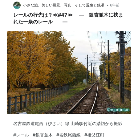
等、尾西線・津島線と西尾…
•
小さな旅、美しい風景、写真 そして温泉と銭湯
6年前
レールの行先は？≪#47≫ ― 銀杏並木に挟ま
れた一条のレール ―
名古屋鉄道尾西（びさい）線 山崎駅付近の踏切から撮影
#
レール
#
銀杏並木
#
名鉄尾西線
#
祖父江町