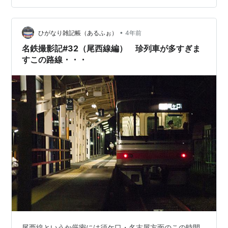
GTOの音色をしっかりと堪能できたのも大変ありがたい
ところです。更新車もいいけど個人的には思い入れもあ
る未更新車がもっと好きなので、これからも機会があれ
•
ひがなり雑記帳（あるふぉ）
4年前
ば積極的に乗車していきたいと思…
名鉄撮影記#32（尾西線編） 珍列車が多すぎま
すこの路線・・・
尾西線というか厳密には須ケ口・名古屋方面のこの時間