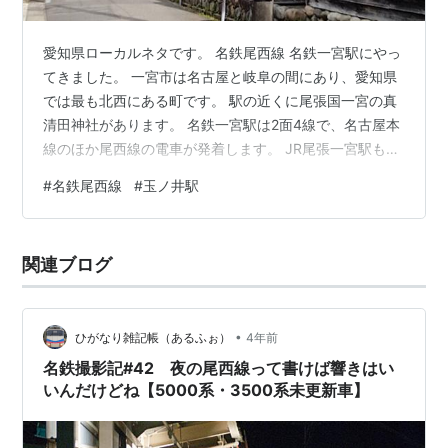
愛知県ローカルネタです。 名鉄尾西線 名鉄一宮駅にやっ
てきました。 一宮市は名古屋と岐阜の間にあり、愛知県
では最も北西にある町です。 駅の近くに尾張国一宮の真
清田神社があります。 名鉄一宮駅は2面4線で、名古屋本
線のほか尾西線の電車が発着します。 JR尾張一宮駅も隣
接しており、乗り換えすることができます。 Wikipedia
#
名鉄尾西線
#
玉ノ井駅
名鉄尾西線 今回は尾西線のうち、まだ乗ったことのない
名鉄一宮ー玉ノ井間を乗ることにしました。 尾西線は弥
冨 ー 名鉄一宮 ―玉ノ井を結ぶ30.9kmの路線ですが、津
関連ブログ
島 ー 名鉄一宮間は乗ったことがあります。 名鉄一宮ー
玉ノ井間は5.6㎞、途中に西一宮、開明、奥町の駅があ
り…
•
ひがなり雑記帳（あるふぉ）
4年前
名鉄撮影記#42 夜の尾西線って書けば響きはい
いんだけどね【5000系・3500系未更新車】