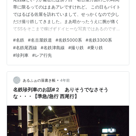
帯に限るってのはまあアレですけれど。 この日もバイト
ではるばる佐屋を訪れていまして、せっかくなので少し
だけ撮り鉄してきました。まあ暗かったうえに腕が痛く
てSSをそこまで稼げずドイヒーな写真ではあるのです
が。 普通須ヶ口 5000系 編成名見るの忘れました(´・
#
名鉄
#
名古屋鉄道
#
名鉄5000系
#
名鉄3300系
ω・｀)。5000系好きなので８連運用（って今もあるんで
#
名鉄尾西線
#
名鉄津島線
#
撮り鉄
#
乗り鉄
したっけ）で撮りたいところです。普通須ヶ口って種別
#
珍列車
#
レア行先
行先は正直尾西線津島以南であれ津島線であれ名古屋本
線の須ケ口以西であれ見られますから、別にこの列車は
大して珍しくないかと思います。知らんけど。 普通豊明
5008F あくまでも偏見に過…
•
あるふぉの落書き帳
4年前
名鉄珍列車のお話#２ ありそうでなさそう
な・・・【準急/急行 西尾行】