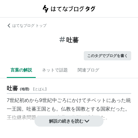
はてなブログ トップ
吐蕃
このタグでブログを書く
言葉の解説
ネットで話題
関連ブログ
吐蕃
(
地理
)
【
とばん
】
7世紀初めから9世紀中ごろにかけてチベットにあった統
一王国。吐蕃王国とも。仏教を国教とする国家だった。
王位継承問題などから南北に分裂し滅亡した。
解説の続きを読む