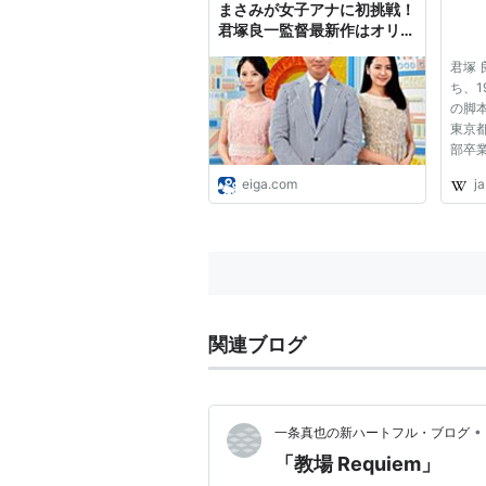
まさみが女子アナに初挑戦！
君塚良一監督最新作はオリジ
ナルコメディ : 映画ニュース
君塚 
- 映画.com
ち、1
の脚
東京
部卒
ルー
eiga.com
ja
ーで
明恵
志し
バイ
の...
関連ブログ
•
一条真也の新ハートフル・ブログ
「教場 Requiem」