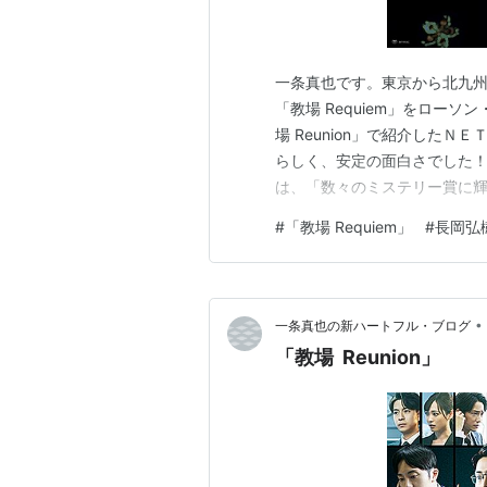
一条真也です。東京から北九
「教場 Requiem」をロー
場 Reunion」で紹介した
らしく、安定の面白さでした！
は、「数々のミステリー賞に
として映画化。ＴＶドラマシリ
#
「教場 Requiem」
#
長岡弘
が再集結し、２０２６年１月
Reunion（リユニオン）』に
•
一条真也の新ハートフル・ブログ
「教場 Reunion」