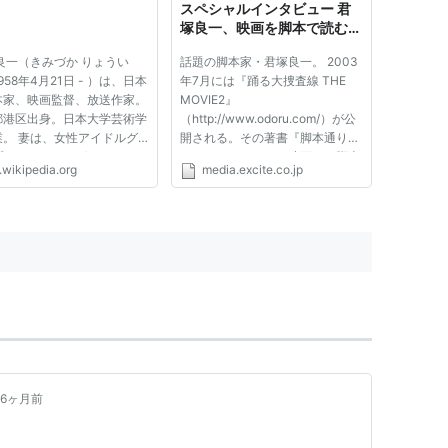
スペシャルインタビュー 君
塚良一、映画を脚本で読むと
いうこと
良一（きみづか りょうい
話題の脚本家・君塚良一。 2003
958年4月21日 - ）は、日本
年7月には『踊る大捜査線 THE
本家、映画監督、放送作家。
MOVIE2』
都港区出身。日本大学芸術学
（http://www.odoru.com/）が公
業。 妻は、女性アイドルグ
開される。その著書『脚本通りに
プ・トライアングルのメンバ
はいかない！』は、映画から脚本
.wikipedia.org
media.excite.co.jp
元タレントの藤本あき（加藤
を分析し解説した本だ。単純な印
）。 学生時代は映画監督を
象批評ではなく、具体的な脚本の
ていたが東宝撮影所でのアル
構 造や、作り手の気持ちがしっ
ト経験で映画界の不況を目
かりと表現されていて、読んでる
間中、目からウロコが落ち...
6ヶ月前