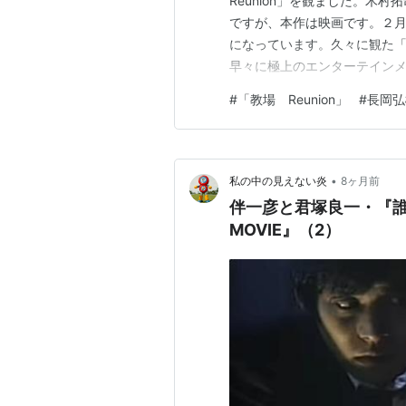
Reunion」を観ました。木
ですが、本作は映画です。２月２
になっています。久々に観た
早々に極上のエンターテインメ
は、「［Ｎｅｔｆｌｉｘ作品
#
「教場 Reunion」
#
長岡弘
官を演じる、警察学校の内部
画版前編。警察官を育成する教
•
私の中の見えない炎
8ヶ月前
伴一彦と君塚良一・『誰
MOVIE』（2）