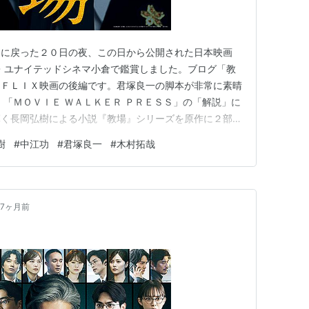
州に戻った２０日の夜、この日から公開された日本映画
ソン・ユナイテッドシネマ小倉で鑑賞しました。ブログ「教
ＮＥＴＦＬＩＸ映画の後編です。君塚良一の脚本が非常に素晴
 「ＭＯＶＩＥ ＷＡＬＫＥＲ ＰＲＥＳＳ」の「解説」に
輝く長岡弘樹による小説『教場』シリーズを原作に２部作
ーズの主演：木村拓哉×監督：中江功×脚本：君塚良一
樹
#
中江功
#
君塚良一
#
木村拓哉
１日よりＮｅｔｆｌｉｘにて配信開始の前編『教場
続く後編。…
7ヶ月前