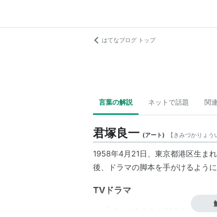
はてなブログ トップ
言葉の解説
ネットで話題
関
君塚良一
(
アート
)
【
きみづかりょう
1958年4月21日、東京都港区生
後、ドラマの脚本を手がけるように
TVドラマ
「
ずっとあなたが好きだった
」