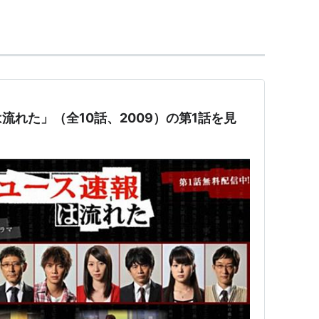
」（CX)
流れた」（全10話、2009）の第1話を見
月-9月、日本テレビ)
」
2」（９８）
携帯忠臣蔵」（００）
ドラム式
」（０７）