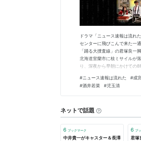
ドラマ「ニュース速報は流れた
センターに飛びこんで来た一
「踊る大捜査線」の君塚良一脚
北海道室蘭市に核ミサイルが
り、深夜から早朝にかけての8
人間関係を描いている。 印象
#
ニュース速報は流れた
#
成
となっている。 ・・・＜スト
#
酒井若菜
#
児玉清
ンネルの中、住宅街、坂道など
ネットで話題
6
6
ブックマーク
ブ
中井貴一がキャスター＆長澤
君塚良