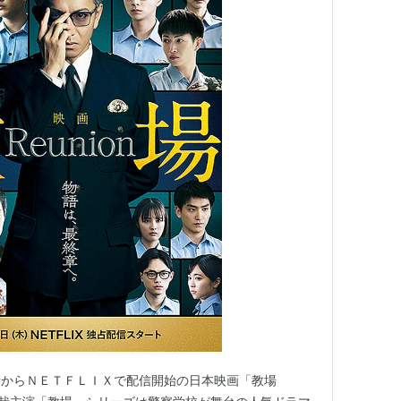
時からＮＥＴＦＬＩＸで配信開始の日本映画「教場