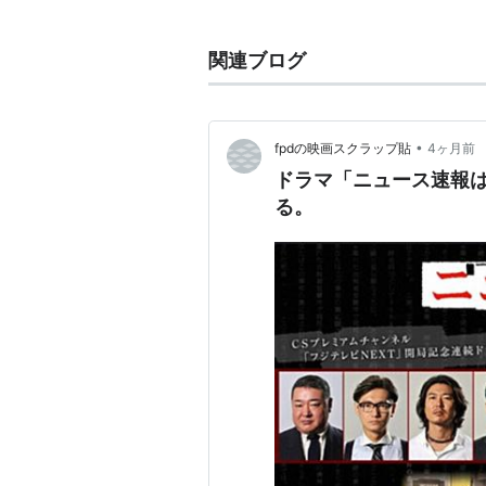
「
誰にも言えない
」（TBS)、
「コーチ」
関連ブログ
「踊る大捜査線」
「さよなら小津先生」
「ホーム＆アウェイ」
•
fpdの映画スクラップ貼
4ヶ月前
「世にも奇妙な物語 あけてくれ
ドラマ「ニュース速報は
る。
「
華麗なるスパイ
」(2009年7
映画
「踊る大捜査線 THE MOVIE
「踊る大捜査線 THE MOVIE
「映画版 世にも奇妙な物語 
「
バブルへGO!!タイムマシンは