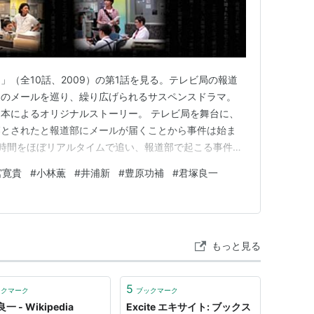
」（全10話、2009）の第1話を見る。テレビ局の報道
通のメールを巡り、繰り広げられるサスペンスドラマ。
本によるオリジナルストーリー。 テレビ局を舞台に、
落とされたと報道部にメールが届くことから事件は始ま
時間をほぼリアルタイムで追い、報道部で起こる事件や
操作などの報道姿勢の在り方などにメスを入れたドラマ
宮寛貴
#
小林薫
#
井浦新
#
豊原功補
#
君塚良一
ーリー＞ 北海道室蘭市。夜中に男が走る。陸橋の上、ト
を走る男。シャッター買い…
もっと見る
5
ックマーク
ブックマーク
一 - Wikipedia
Excite エキサイト: ブックス