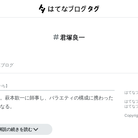
君塚良一
連ブログ
いち
】
はてな
まれ。萩本欽一に師事し、バラエティの構成に携わった
はてな
なる。
はてな
Copyrig
解説の続きを読む