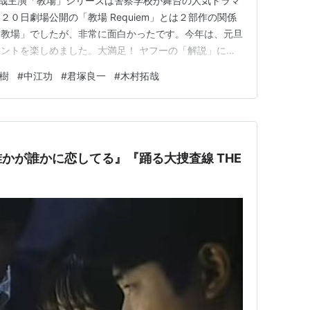
村拓哉主演「教場」シリーズは警察学校が舞台の人気ドラマ
０日劇場公開の「教場 Requiem」とは２部作の関係
「教場」でしたが、非常に面白かったです。今年は、元旦
ントを楽しめました。大満足！ ヤフーの「解説」に
］『ＨＥＲＯ』シリーズなどの木村拓哉が警察学校の鬼教
樹
#
中江功
#
君塚良一
#
木村拓哉
を描いた長岡弘樹の小説を原作としたドラマシリーズの映
場を舞台に、どんなさ…
かが誰かに恋してる』『踊る大捜査線 THE