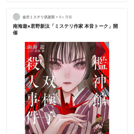
•
金沢ミステリ倶楽部
6ヶ月前
南海遊×君野新汰「ミステリ作家 本音トーク」開
催