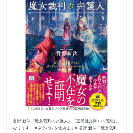
君野 新汰『魔女裁判の弁護人』（宝島社文庫）の感想に
なります。 ※ネタバレを含みます※ 君野 新汰『魔女裁判