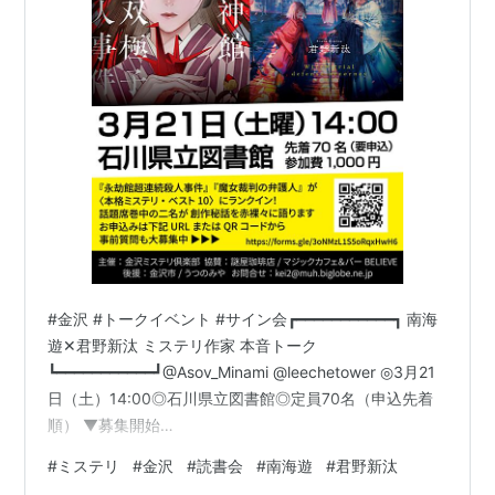
#金沢 #トークイベント #サイン会┏━━━━━━━━━━━┓ 南海
遊✕君野新汰 ミステリ作家 本音トーク
┗━━━━━━━━━━━┛@Asov_Minami @leechetower ◎3月21
日（土）14:00◎石川県立図書館◎定員70名（申込先着
順） ▼募集開始
▼https://forms.gle/3oNMzL1S5oRqxHwH6 問い合せ
#
ミステリ
#
金沢
#
読書会
#
南海遊
#
君野新汰
先：kei2@muh.biglobe.ne.jp