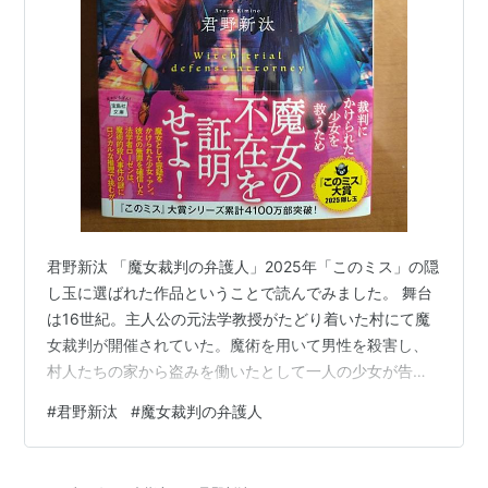
君野新汰 「魔女裁判の弁護人」2025年「このミス」の隠
し玉に選ばれた作品ということで読んでみました。 舞台
は16世紀。主人公の元法学教授がたどり着いた村にて魔
女裁判が開催されていた。魔術を用いて男性を殺害し、
村人たちの家から盗みを働いたとして一人の少女が告発
されていた。彼女は魔女ではなく無罪であることを主人
#
君野新汰
#
魔女裁判の弁護人
公は弁護人として証明しようとする。村の領主に彼女の
弁護人として事件の捜査をさせてもらうと申し出たのだ
が、彼女が無罪かどうかよりも魔女が火刑に処されるの