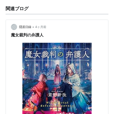
関連ブログ
•
隠居日録
4ヶ月前
魔女裁判の弁護人