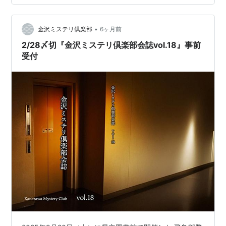
賞の隠し玉としてデビューし、『本格ミステリ・ベスト
10 2026』で20位でした。 3月21日（土）に「南海遊✕
•
君野新汰 ミステリ作家 本音トーク」を石川県立図書館で
金沢ミステリ倶楽部
6ヶ月前
開催します！https://forms.gle/3oNM…
2/28〆切『金沢ミステリ倶楽部会誌vol.18』事前
受付