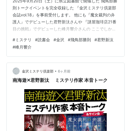
2025年9月20日（土）に県立図書館で開催した 飛鳥部勝
則トークイベントを完全収録した 『金沢ミステリ倶楽部
会誌vol.18』を事前受付します。 他にも『魔女裁判の弁
護人』でデビューした君野新汰さんや 『謎屋珈琲店21番
目の挑戦』でデビューした峰月響介さんの ここでしか読
めない短編も収録しています。 ひそかに賛助部員の木村
#
ミステリ
#
読書会
#
金沢
#
飛鳥部勝則
#
君野新汰
二郎（仮）さんの寄稿文も載っています。 他にも部員の
#
峰月響介
創作やエッセイ等や、例会記録が入っています。 A5サイ
ズで計344pで、1,500円（送料込）の予定です。 ご希望
の方はメール kei2@muh.biglobe.ne.jpで申し込んでくだ
さい。 〆切は2月28日です。 発…
•
金沢ミステリ倶楽部
6ヶ月前
南海遊✕君野新汰 ミステリ作家 本音トーク