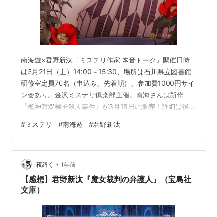
南海遊×君野新汰「ミステリ作家 本音トーク」開催日時
は3月21日（土）14:00～15:30、場所は石川県立図書館
研修室定員70名（申込み、先着順）、参加費1000円サイ
ン会あり。金沢ミステリ俱楽部主催。南海さんは新作
『檻神館双極子殺人事件』が3月18日に販売！詳細は後
日！
#
ミステリ
#
南海遊
#
君野新汰
•
夜繙く
1年前
【感想】君野新汰『魔女裁判の弁護人』（宝島社
文庫）