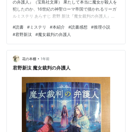
の弁護人』（宝島社文庫） 果たして本当に魔女が殺人を
犯したのか、16世紀の神聖ローマ帝国で描かれるリーガ
ルミステリ あらすじ 君野 新汰『魔女裁判の弁護人』
（宝島社文庫） 魔女裁判の弁護人 (宝島社文庫) 作者:君
#
読書
#
ミステリ
#
本紹介
#
読書感想
#
推理小説
野新汰 宝島社 Amazon 果たして本当に魔女が殺人を犯し
#
君野新汰
#
魔女裁判の弁護人
たのか、16世紀の神聖ローマ帝国で描かれるリーガルミ
ステリ あらすじ 16世紀の神聖ローマ帝国。法学の元大学
教授のローゼンは旅の道中、ある村で魔女裁判に遭遇す
る。水車小屋の管理人を魔術で殺したとして告発されて
•
花の本棚
1年前
いたのは少…
君野新汰 魔女裁判の弁護人