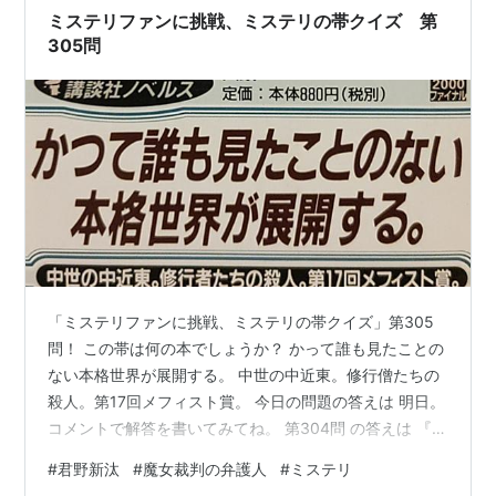
ミステリファンに挑戦、ミステリの帯クイズ 第
305問
「ミステリファンに挑戦、ミステリの帯クイズ」第305
問！ この帯は何の本でしょうか？ かって誰も見たことの
ない本格世界が展開する。 中世の中近東。修行僧たちの
殺人。第17回メフィスト賞。 今日の問題の答えは 明日。
コメントで解答を書いてみてね。 第304問 の答えは 『魔
女裁判の弁護人』（君野新汰、宝島社、2025）でした。
#
君野新汰
#
魔女裁判の弁護人
#
ミステリ
君野さんはこの作品で「このミステリーがすごい！」大