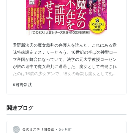
君野新汰氏の魔女裁判の弁護人を読んだ。これはある意
味特殊設定ミステリーだろう。16世紀の半ばの神聖ロー
マ帝国が舞台になっていて、法学の元大学教授ローゼン
が旅の途中で魔女裁判に遭遇した。魔女として告発され
たのは16歳の少女アンで、彼女の母親も魔女として処刑
されており、今度は彼女が魔女として裁かれることにな
#
君野新汰
った。彼女の所為で3人の村人が死んだというのだ。ロー
ゼンは村の領主に申し出て事件の捜査を開始することに
なる。魔女、魔術というものが存在していると信じられ
関連ブログ
ている世界のミステリーなので、まず作者はどのような
ものが魔女による殺害なのかというのを提示する。その
うえで読者に対しては、理詰めで3人の死が魔術…
•
金沢ミステリ倶楽部
5ヶ月前