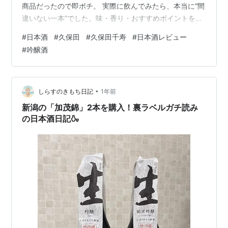
商品だったので即ポチ。 実際に飲んでみたら、本当に“間
違いない一本”でした。味・香り・おすすめポイントをま
とめます。
#
日本酒
#
久保田
#
久保田千寿
#
日本酒レビュー
#
吟醸酒
•
しらすのきもち日記
1年前
新潟の「加茂錦」2本を購入！裏ラベルガチ読み
の日本酒日記🍶