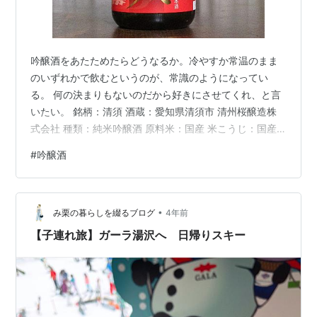
吟醸酒をあたためたらどうなるか。冷やすか常温のまま
のいずれかで飲むというのが、常識のようになってい
る。 何の決まりもないのだから好きにさせてくれ、と言
いたい。 銘柄：清須 酒蔵：愛知県清須市 清州桜醸造株
式会社 種類：純米吟醸酒 原料米：国産 米こうじ：国産
米 精米歩合：58％ アルコール度数：15度 製造年月：
#
吟醸酒
2023年4月 購入価格：1,020円 ／4合 初めに冷蔵庫で冷
やして飲んでみた。 これでも吟醸酒か・・・？香りが物
足りない。淡麗が好みならこれで満足できるだろう。 三
•
月とはいえ、日が暮れれば体が冷えてくる。 燗酒にした
み栗の暮らしを綴るブログ
4年前
らどうなるか。 香りはともかく甘みが増す。濃厚な味に
【子連れ旅】ガーラ湯沢へ 日帰りスキー
変わる。想定の…