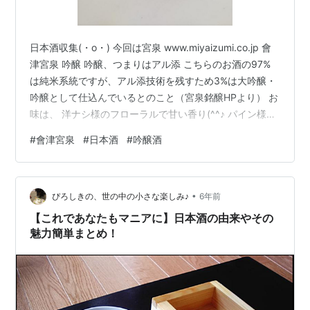
日本酒収集(・o・) 今回は宮泉 www.miyaizumi.co.jp 會
津宮泉 吟醸 吟醸、つまりはアル添 こちらのお酒の97%
は純米系統ですが、アル添技術を残すため3%は大吟醸・
吟醸として仕込んでいるとのこと（宮泉銘醸HPより） お
味は、 洋ナシ様のフローラルで甘い香り(^^♪ パイン様の
甘酸っぱさ(^-^) 後口ピリッと辛口でキレ良し(^^♪ アル添
#
會津宮泉
#
日本酒
#
吟醸酒
具合がかなり良い感じで、飲み飽きさせません('ω') 私見
ですがレーダー フルーティでキレの良い宮泉、癒されま
した(^^♪ ↓前回の宮泉 gatao-healing.hatenablog.com
•
ぴろしきの、世の中の小さな楽しみ♪
6年前
【これであなたもマニアに】日本酒の由来やその
魅力簡単まとめ！