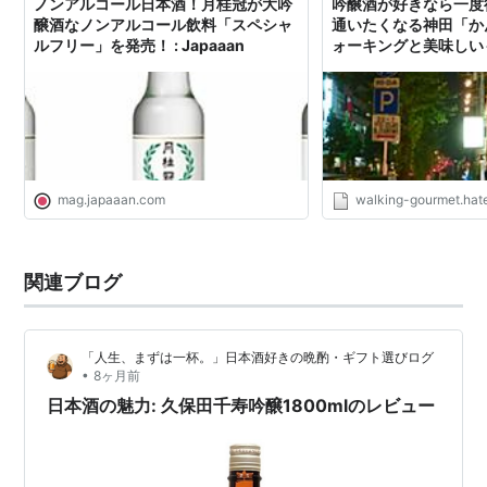
ノンアルコール日本酒！月桂冠が大吟
吟醸酒が好きなら一度
醸酒なノンアルコール飲料「スペシャ
通いたくなる神田「かん
ルフリー」を発売！ : Japaaan
ォーキングと美味しい
mag.japaaan.com
walking-gourmet.hate
関連ブログ
「人生、まずは一杯。」日本酒好きの晩酌・ギフト選びログ
•
8ヶ月前
日本酒の魅力: 久保田千寿吟醸1800mlのレビュー