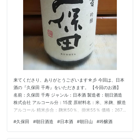
来てくださり、ありがとうございます☆彡 今回は、日本
酒の『久保田 千寿』をいただきます。 【今回のお酒】
名前：久保田 千寿 ジャンル：日本酒 製造者：朝日酒造
株式会社 アルコール分：15度 原材料名：米、米麹、醸造
アルコール 精米歩合：麹米50％、掛米55％ 価格：2673
円（1800ml） ※税込価格 ◎どういうお酒？ 綺麗ですっ
#
久保田
#
朝日酒造
#
日本酒
#
朝日山
#
吟醸酒
きりとした淡麗な味わい、穏やかな香りに仕上げた、い
つもの食卓を少し特別にする「食事と楽しむ吟醸酒」。
喉をさらっと通るキレの中に、米本来の旨味と酸味とと