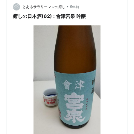
•
もに、ほのかな余韻や甘みが感じられます。 料理の味を
とあるサラリーマンの癒し
5年前
邪魔することなく、四季折々の素材が持つ味と香りを引
癒しの日本酒(62) : 會津宮泉 吟醸
き立てます…