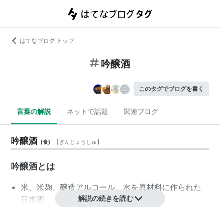
はてなブログ トップ
吟醸酒
このタグでブログを書く
言葉の解説
ネットで話題
関連ブログ
吟醸酒
(
食
)
【
ぎんじょうしゅ
】
吟醸酒とは
米、米麹、醸造アルコール、水を原材料に作られた
解説の続きを読む
日本酒
原料米の精米歩合が60％以下(お米の外側を削るこ