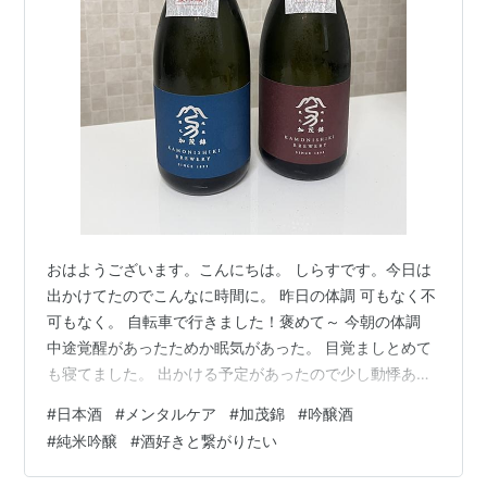
おはようございます。こんにちは。 しらすです。今日は
出かけてたのでこんなに時間に。 昨日の体調 可もなく不
可もなく。 自転車で行きました！褒めて～ 今朝の体調
中途覚醒があったためか眠気があった。 目覚ましとめて
も寝てました。 出かける予定があったので少し動悸あ
り。 昨日の仕事量 やることはやりました。 若干早く上
#
日本酒
#
メンタルケア
#
加茂錦
#
吟醸酒
がったけどOKです。 薬の量 いつも通り飲みました。 日
#
純米吟醸
#
酒好きと繋がりたい
本酒 この前実家に行ったときに近くのイオンで日本酒を
買いました。 お酒コーナーに行くとあっという間に時間