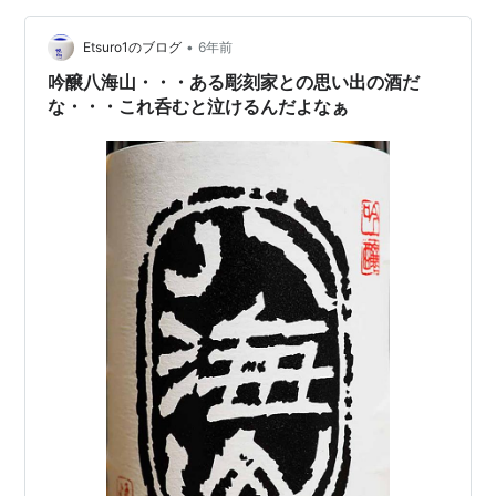
まだ切れてないけど，一玉目と同じ位置に勝手にTPが移
•
動してきており，気づいたら決済されていた。 別のタブ
Etsuro1のブログ
6年前
で，違うチャートでプロコンのトレーリング決済をやっ
吟醸八海山・・・ある彫刻家との思い出の酒だ
ていたのがまずかったか。 プロコ…
な・・・これ呑むと泣けるんだよなぁ