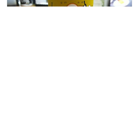
北陸と言えば、福井、石川、富山の３県をイメージする
人が多いと思うが、新潟県も北陸に含まれる。（気象庁
の地域区分等）。新潟自体が広大な面積があり１県で一
地域と言っても過言ではないかもしれないが、関東甲信
越地方に含まれたりもするので新潟が北陸地方ではない
と考える人もいるかと思う。昔の国名で言えば新潟は
#
日本酒
#
地酒
#
新潟県
#
吟醸酒
#
石本酒造
「越後国」であり、北陸地方を指す「越の国（越前：福
#
越乃寒梅
#
別撰吟醸
#
端麗辛口
井、越中：富山、越後：新潟）」に含まれることを考え
れば、やはり新潟（越後）も北陸地方（明治以前の地域
名で言えば「北陸道」）と言える。そんな新潟県は、チ