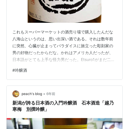
これもスーパーマーケットの酒売り場で購入したんだな
八海山というのは、思い出深い酒である。それは数年前
に突然、心臓が止まってパラダイスに旅立った彫刻家の
男の好物だったからだな。かれはアメリカ人だったが、
日本語がとても上手な怪力男だった。Etsuro1がまだ二十
代で元気だった頃知り合い、何度も酒を呑む機会を得た
#
吟醸酒
んだが、いつも「八海山最高ねぇ」と言って茹でダコの
ような顔をしておったな。 彼の命日は正確なところは忘
れたが、真夏に無理な制作をして寿命を縮めたからね
•
ぇ・・・秋に予定していた彼の展覧会へは、少々遠方だ
peach's blog
6年前
ったが必ず行くと電話で話したんだが、間もなく訃報と
新潟が誇る日本酒の入門吟醸酒 石本酒造「越乃
なったんだな。 そういうことを思い出す季…
寒梅 別撰吟醸」