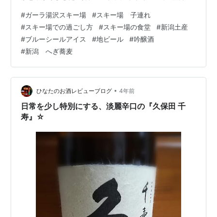
山 帰宅 感想 到着 8:30 土曜日が理由か？！ 新幹線は指
#
ガーラ湯沢スキー場
#
スキー場 子連れ
定席満員でした(￣ω￣;) 到着後は着替えとスキーレンタ
#
スキー場での過ごし方
#
スキー場の食堂
#
新潟土産
ルの手続きをします gala.co.jp ゴンドラに乗車 10:00 手
#
ブルーシールアイス
#
地ビール
#
吟醸酒
続きが混んでいたり、息子の着替えに手間取ったりで、
#
新潟 へぎ蕎麦
ゴンドラに乗ったのは10時！ ベビーカーなしで来たけ
ど、意外にもベビーカーありでゴンドラに乗り込…
•
ひなたのお酒レビューブログ
4年前
日常を少し特別にする、淡麗辛口の『久保田 千
寿』☆