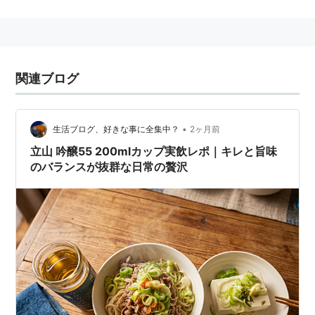
と)
醸造アルコールの添加量が白米重量の10％以下
吟醸造り（醪（もろみ）の段階で低温で長期（だい
たい25日以上）経過をとる造り方 ）で醸造する。
関連ブログ
上記のお酒を吟醸酒と呼ぶ。
特徴
•
生活ブログ、好きな事に全集中？
2ヶ月前
立山 吟醸55 200mlカップ実飲レポ｜キレと旨味
果物のような香（吟醸香）が特徴
のバランスが抜群な日常の贅沢
歴史
昭和５０年代に、広島杜氏によって「ＹＫ35仕込
み」という技法が編み出される。
Yは酒米の「山田錦」のY
Kは「熊本酵母」
35は精米歩合35％