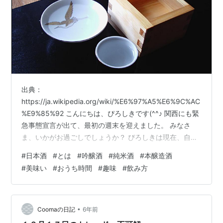
出典：
https://ja.wikipedia.org/wiki/%E6%97%A5%E6%9C%AC
%E9%85%92 こんにちは、ぴろしきです(^^♪ 関西にも緊
急事態宣言が出て、最初の週末を迎えました。 みなさ
ま、いかがお過ごしでしょうか？ ぴろしきは現在、自宅
でできる新たな趣味を開拓中です。 そんな中で、友人か
#
日本酒
#
とは
#
吟醸酒
#
純米酒
#
本醸造酒
ら勧められ興味を抱いたのが、「日本酒」！ ぴろしきは
#
美味い
#
おうち時間
#
趣味
#
飲み方
今まで、お店で出されて飲むことはあっても、自分から
興味を持って飲むことはありませんでした。 これはいい
機会だと思い日本酒について調べてみたので、初心者の
方はぜひご参考にして頂ければと思います！ ■日本酒と
•
Coomaの日記
6年前
は？ 日本酒とは、米と麹…