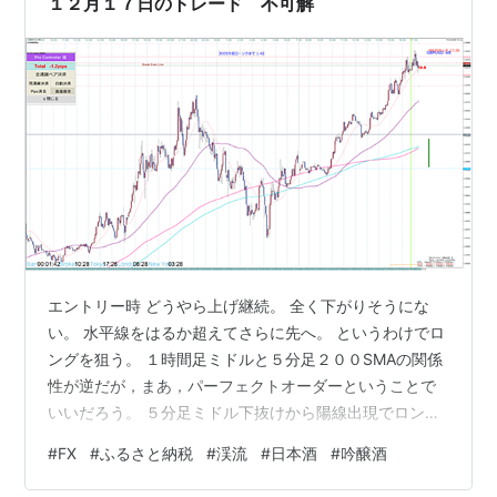
１２月１７日のトレード 不可解
エントリー時 どうやら上げ継続。 全く下がりそうにな
い。 水平線をはるか超えてさらに先へ。 というわけでロ
ングを狙う。 １時間足ミドルと５分足２００SMAの関係
性が逆だが，まあ，パーフェクトオーダーということで
いいだろう。 ５分足ミドル下抜けから陽線出現でロン
グ。 いつもどおり分割エントリーで二玉入り，前回高値
#
FX
#
ふるさと納税
#
渓流
#
日本酒
#
吟醸酒
で一玉利確し，もう一玉をキリ番まで伸ばそうと思っ
た。 決済時 なぜかどっちも切られてしまった。 図では