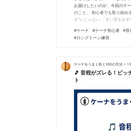
お届けしたいのが、今回のテー
のこと。 初心者でも取り組める
す”んじゃない 「太い音を出
は逆効果。 音が太くなるのは
#
ケーナ
#
ケーナ初心者
#
音
は腹式呼吸で安定した息を出す
#
ロングトーン練習
ガサガサになります。 2. 舌の
•
ケーナをうまく吹く100の方法
1
🎵 音程がズレる！ピ
ト