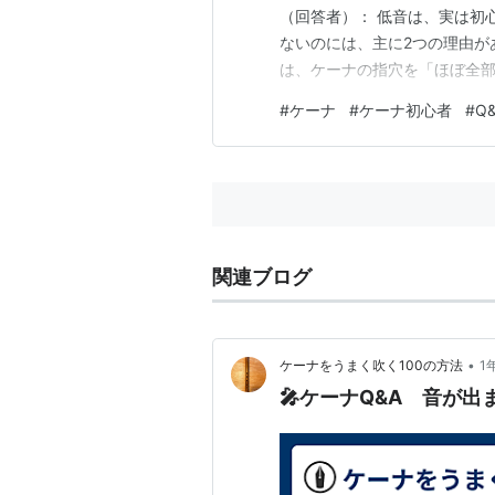
（回答者）： 低音は、実は初
ないのには、主に2つの理由が
は、ケーナの指穴を「ほぼ全部
甘いと、空気が漏れてしまって
#
ケーナ
#
ケーナ初心者
#
Q
には指の動きが甘くなりやすく
まずは、鏡を見ながら丁寧に「
関連ブログ
•
ケーナをうまく吹く100の方法
1
🎤ケーナQ&A 音が