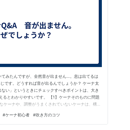
いてみたんですが、全然音が出ません…。息は出てるは
じです。どうすれば音が出るんでしょうか？ ケーナ太
出ない」というときにチェックすべきポイントは、大き
えるとわかりやすいです。 【1】ケーナそのものに問題
安価なケーナや、調整がうまくされていないケーナは、構造
す。特にアンデス土産などで買ってきたケーナは、見た目
#
ケーナ初心者
#
吹き方のコツ
ことがあるんです。 ● 体格や体力との相性 例えば、体
ケーナ（F管など…