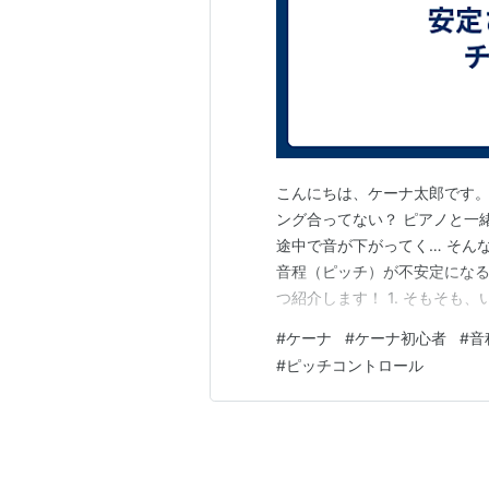
こんにちは、ケーナ太郎です。
ング合ってない？ ピアノと一
途中で音が下がってく… そん
音程（ピッチ）が不安定になる
つ紹介します！ 1. そもそも
と、自分では「合ってるつもり
#
ケーナ
#
ケーナ初心者
#
音
ーナ仲間と合わせたとき に、
#
ピッチコントロール
が自分のピッチのズレに気づく