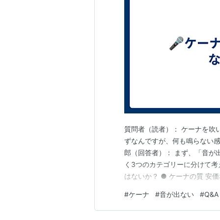
質問者（読者）： ケーナを吹
ずなんですが、何も鳴らない感
郎（回答者）： まず、「音が
く3つのカテゴリーに分けて考
はないか？ ● ケーナの質 
上音が出にくいことがありま
#
ケーナ
#
音が出ない
#
Q&A
が本格的でも実は音が出にくい
の小さな方にとっては長すぎる