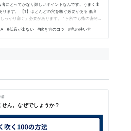
心者にとってかなり難しいポイントなんです。うまく出
あります。 【1】ほとんどの穴を塞ぐ必要がある 低音
しっかり塞ぐ」必要があります。 1ヶ所でも指の密閉が
音がスカスカに――。 特に、速いフレーズを吹くとき
&A
#
低音が出ない
#
吹き方のコツ
#
息の使い方
、無意識の“ふさぎ漏れ”が起きていることも多いです。
どの穴もピタッと塞げ…
年前
出ません。なぜでしょうか？