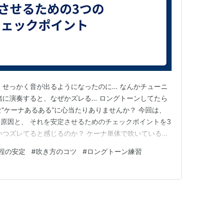
 せっかく音が出るようになったのに… なんかチューニ
緒に演奏すると、なぜかズレる… ロングトーンしてたら
な“ケーナあるある”に心当たりありませんか？ 今回は、
原因と、 それを安定させるためのチェックポイントを3
、いつズレてると感じるのか？ ケーナ単体で吹いている
」になりがちです。 でも… 他の楽器と演奏したとき ケ
程の安定
#
吹き方のコツ
#
ロングトーン練習
「あれっズレてる？」と気づくことが多いもの。 初心者
方法と…