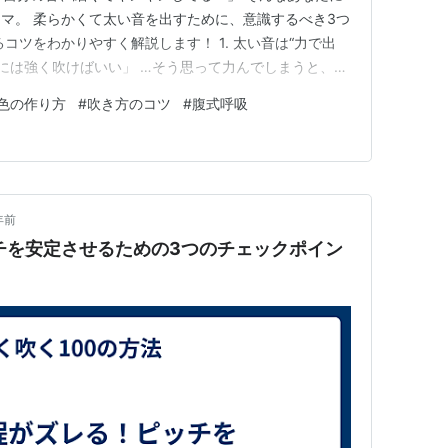
マ。 柔らかくて太い音を出すために、意識するべき3つ
コツをわかりやすく解説します！ 1. 太い音は“力で出
すには強く吹けばいい」 …そう思って力んでしまうと、実
、“力を抜けるところが抜けている”からなんです。 まず
色の作り方
#
吹き方のコツ
#
腹式呼吸
こと。 口の中に力が入っていると、空気が乱れて音も
形で…
年前
ッチを安定させるための3つのチェックポイン