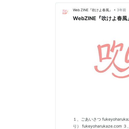
•
Web ZINE『吹けよ春風』
3年前
WebZINE『吹けよ春
１、ごあいさつ fukeyohar
り） fukeyoharukaze.co