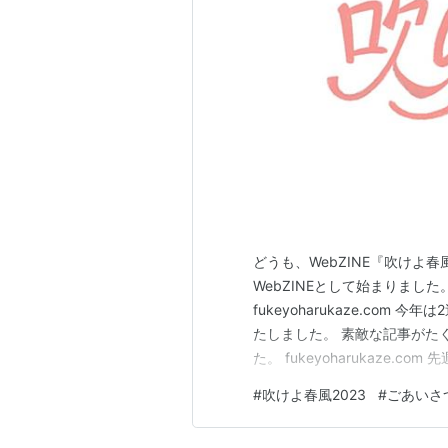
どうも、WebZINE『吹けよ
WebZINEとして始まりまし
fukeyoharukaze.co
たしました。 素敵な記事がた
た。 fukeyoharukaze
新たに記事をご寄稿いただきま
#
吹けよ春風2023
#
ごあいさ
います。 この場を借りて、厚
ような気分…