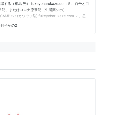
（相馬 光） fukeyoharukaze.com ５、百合と目
日記、またはコロナ療養記（生湯葉シホ）
g_CAMP.txt (カワウソ祭) fukeyoharukaze.com ７、思い
eyoharukaze.com ８、新しい鼻、新しい自分（レ…
復刊号その2