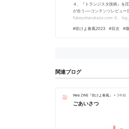
４、『トランジスタ技術』を圧縮する
が合う──コンテンツレビュー
fukeyoharukaze.com ６、lo
出の味（あばら粉砕コース） fuk
#
吹けよ春風2023
#
目次
#
関連ブログ
•
Web ZINE『吹けよ春風』
3年前
ごあいさつ