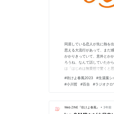
同居している恋人が先に熱を
思える大流行があって、まだ
かかりきっていて、意外とか
ろうね、なんて話していたか
は「はじめは無愛想で驚くと
Googleの口コミがついて
#
吹けよ春風2023
#
生湯葉シ
ーのなかに「一見、どこの魚
#
小川哲
#
百合
#
ラジオクロ
なっていたが、順番がまわっ
•
Web ZINE『吹けよ春風』
3年前