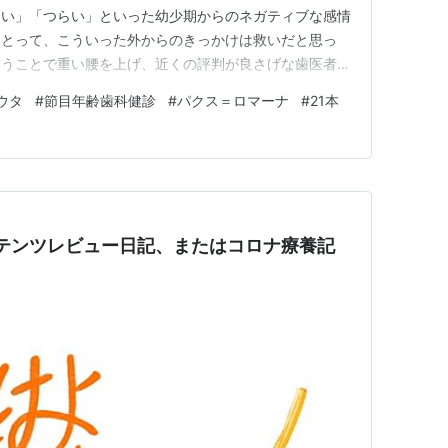
痛い」「つらい」といった幼少期からのネガティブな感情
にとって、こういった外からのきっかけは救いだと思っ
いうことで重い腰を上げ、近くの評判が良さげな歯医者へ
年近くしてなかったんじゃないか。あまりにも重すぎ
ウタ
#
節目年齢歯科健診
#
パクス＝ロマーナ
#
21本
らほど近いその歯医者は、清潔感のある白を基調とした佇
あって歯をいきなり削られ…
テンツレビュー日記、またはコロナ療養記