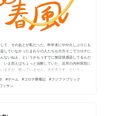
出して、そのあとが私だった。昨年末にやや久しぶりにも
感染していなかったまわりの人たちも大方そこでコロナに
かんないねえ、というかもうすでに無症状感染してるんだ
ら、いま思えばちょっと油断していた。近所の内科医院に
思いますが、怒っていません。大丈夫です」という
いた。おかげで電話するのは怖くなかった。同じ人のレビュ
ホ
#
ゲーム
#
コロナ療養記
#
フジファブリック
市場だ？と思いますが」というフレーズがあったので気に
ワッサン
てくると、医師が開口一番に「す…