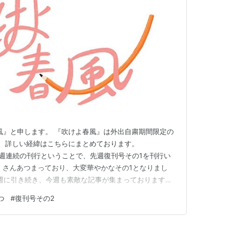
春風』と申します。 『吹けよ春風』は外出自粛期間限定の
た。 詳しい経緯はこちらにまとめております。
m 今年は2週連続の刊行ということで、先週復刊号その1を刊行い
くさんあつまっており、大変華やかなその1となりまし
.com 先週に引き続き、今週も素敵な記事が集まっております。
した方や、2週連続でご寄稿くださった方もいらっしゃ
つ
#
復刊号その2
く御礼を申し上げます。 それではごゆるりと、お花見の