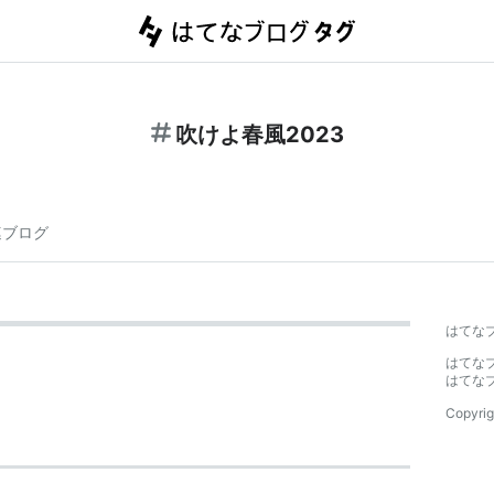
吹けよ春風2023
連ブログ
はてな
はてな
はてな
Copyrig