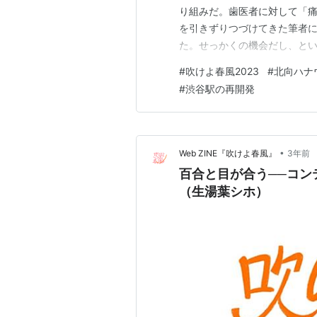
り組みだ。歯医者に対して「
を引きずりつづけてきた筆者
た。せっかくの機会だし、と
と向かう。歯の検診なんて10
#
吹けよ春風2023
#
北向ハナ
る、苔むした腰である。家か
#
渋谷駅の再開発
まいだった。今日は検診だけと
•
Web ZINE『吹けよ春風』
3年前
百合と目が合う──コン
（生湯葉シホ）