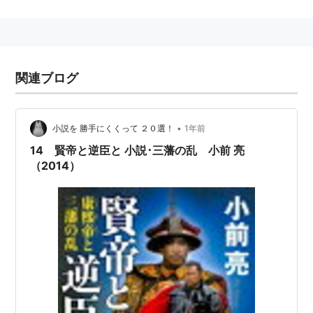
「三桂」の誤爆回避用
関連ブログ
•
小説を 勝手にくくって ２０選！
1年前
14 賢帝と逆臣と 小説･三藩の乱 小前 亮
（2014）