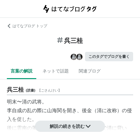
はてなブログ トップ
呉三桂
このタグでブログを書く
言葉の解説
ネットで話題
関連ブログ
呉三桂
(
読書
)
【
ごさんけい
】
明末〜清の武将。
李自成の乱の際に山海関を開き、後金（清に改称）の侵
入を促した。
解説の続きを読む
後に雲南の藩王に封じられたが、三藩の乱で清に背い
た。