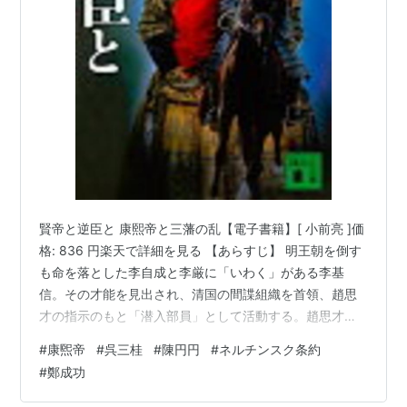
賢帝と逆臣と 康熙帝と三藩の乱【電子書籍】[ 小前亮 ]価
格: 836 円楽天で詳細を見る 【あらすじ】 明王朝を倒す
も命を落とした李自成と李厳に「いわく」がある李基
信。その才能を見出され、清国の間諜組織を首領、趙思
才の指示のもと「潜入部員」として活動する。趙思才
は、李基信をまずは台湾に潜入させた。台湾を支配する
#
康煕帝
#
呉三桂
#
陳円円
#
ネルチンスク条約
鄭成功は東インド会社の進出を防いで明の再興に尽力
#
鄭成功
し、明の王族から王の姓である「朱」を賜り「国姓
（性）爺」と呼ばれていた。鄭成功が亡くなると、次は