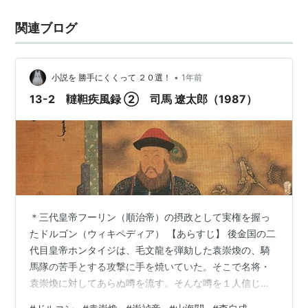
江南の雲南藩を統治する呉三桂の元に潜入し、何年もか
関連ブログ
けて側近として仕えることを命じられる。 呉三桂は元々
明国の精強部隊を率い、女真族の侵入を防ぐ…
•
小説を 勝手にくくって ２０選！
1年前
13-2 韃靼疾風録 ② 司馬 遼太郎（1987）
＊三代皇帝フーリン（順治帝）の摂政として実権を握っ
たドルゴン（ウィキペディア） 【あらすじ】 後金国の二
代目皇帝ホンタイジは、毛文龍を弾劾した袁崇煥の、騎
馬隊の苦手とする攻撃に手を焼いていた。そこで名将・
袁崇煥に対してあらぬ噂を流す。そんな噂を１人信じた
のは、猜疑心が強い明の17代崇禎帝（穀宗）。帝は真偽