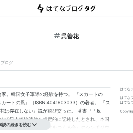
呉善花
連ブログ
はてな
論家。韓国女子軍隊の経験を持つ。 『スカートの
はてな
スカートの風』（
ISBN:4041903033
）の著者。 『ス
はてな
花は存在しない』説が飛び交った。 著書『「反
Copyrig
内で日本統治時代を肯定的に記述したとされ、本国
解説の続きを読む
れた『新しい歴史教科書をつくる会』のシンポジウ