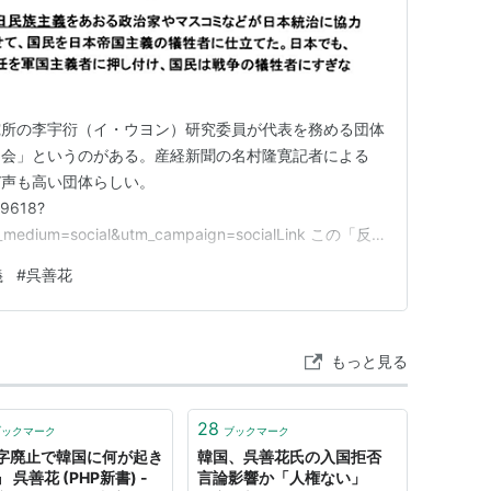
究所の李宇衍（イ・ウヨン）研究委員が代表を務める団体
る会」というのがある。産経新聞の名村隆寛記者による
び声も高い団体らしい。
/19618?
m_medium=social&utm_campaign=socialLink この「反
誰が作ったのか？ 興味があったので調べてみる。する
義
#
呉善花
聞を横断的に調べてみる。 すると産経新聞の2002年1
もっと見る
28
ブックマーク
ブックマーク
字廃止で韓国に何が起き
韓国、呉善花氏の入国拒否
 呉善花 (PHP新書) -
言論影響か「人権ない」