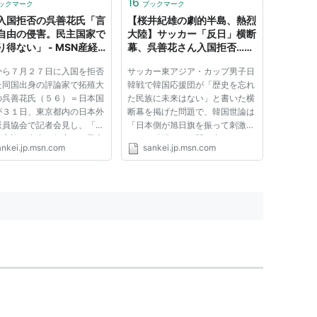
16
ックマーク
ブックマーク
国・仁川(インチョン)空...
入国拒否の呉善花氏「言
【桜井紀雄の劇的半島、熱烈
自由の侵害。民主国家で
大陸】サッカー「反日」横断
り得ない」 - MSN産経
幕、呉善花さん入国拒否…韓
ース
国にはびこる“超法規”のわけ
から７月２７日に入国を拒否
サッカー東アジア・カップ男子日
＋（1/6ページ） - MSN産経
た同国出身の評論家で拓殖大
韓戦で韓国応援団が「歴史を忘れ
ニュース
の呉善花氏（５６）＝日本国
た民族に未来はない」と書いた横
が３１日、東京都内の日本外
断幕を掲げた問題で、韓国世論は
派員協会で記者会見し、「明
「日本側が旭日旗を振って刺激し
に言論の自由の侵害で、民主
たのが発端だ」と開き直りをみせ
ankei.jp.msn.com
sankei.jp.msn.com
としてあり得ない」とあらた
ている。「民度が問われる」との
韓国に対する強い抗議を表明
閣僚発言にもかみついた。韓国に
。 呉氏によると、入国拒否
対する辛口評論で知られる呉善花
について韓国の空港で...
さん（５６）が入国を拒否さ...