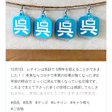
12月1日、レナインは笑顔で 5周年を迎えることができま
した！！ 本来ならコロナで本業の仕事が無くなった 約2
年前の時点で とっくに消えて無くなっている立場です。
これまで支えて下さった多くの皆様には感謝してもしき
れません。 本当にありがとうございます また1年全力で
邁進していきます。 １２月５日（日）はオンライン配信
#
呉氏
#
呉市
#
グッズ
#
レナイン
#
キャラ祭り
にて 復興応援 呉 ご当地キャラ祭！！ 配信の視聴はこち
#
ご当地
らから →youtu.be/kljs1jygvss 呉愛強めの！？ 食品サン