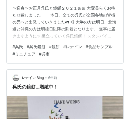
〜迎春〜お正月呉氏と鏡餅２０２１🎍🎍 大変長らくお待
たせ致しました！！ 本日、全ての呉氏が全国各地の皆様
の元へと出発していきました🚛 💨 大半の方は明日、北海
道と沖縄の方は明後日以降の到着となります。 無事に届
きますように✨ 巣立っていく呉氏鏡餅！ スタンバイ
OK！ あー梱包に意外と時間かかった…。 箱を積み重ね
#
呉氏
#
呉氏鏡餅
#
鏡餅
#
レナイン
#
食品サンプル
たらビルのようになっちゃいました！ かなーりかなり昔
#
ミニチュア
#
呉市
に、ヤマトのポイントをためて？全種GETしたミニカー
を使って写真撮ってみましたw それでは呉氏のお迎えの
ご準備のほどよろしくお願い致します( ^ω^ ) 鏡餅になっ
た呉氏を眺めて、お家でお正月を楽しみましょう♪ ご注文
•
レナイン Blog
6年前
頂いた皆様本当に…
呉氏の鏡餅…増殖中！