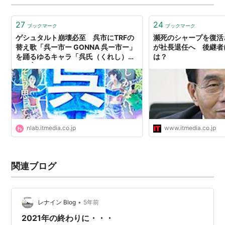
27
24
ブックマーク
ブックマーク
ゲシュタルト崩壊必至 呉市にTRFの
瀕死のシャープを復活
替え歌「呉ー市ー GONNA 呉ー市ー」
が社長退任へ 後継者
を踊るゆるキャラ「呉氏（くれし）」
は？
爆誕 | ねとらぼ
nlab.itmedia.co.jp
www.itmedia.co.jp
関連ブログ
•
レナイン Blog
5年前
2021年の終わりに・・・