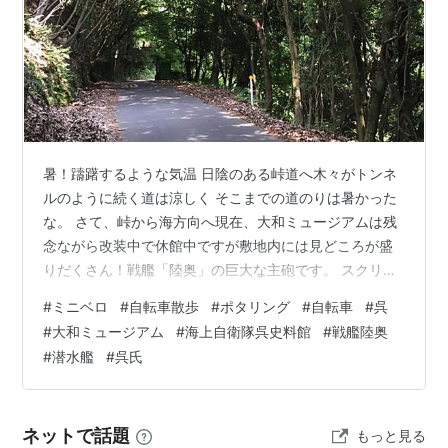
暑！躊躇するような気温 日陰のある峠道へ木々がトンネ
ルのように続く道は涼しく そこまでの道のりは暑かった
な。 さて、峠から海方向へ現在、大和ミュージアムは残
念ながら改装中で休館中ですが敷地内には見どころが盛
りだくさん！戦艦「陸奥」の巨大な主砲です。 スクリュ
ーや舵なども展示されており現物を見ることでいかに戦
#
ミニベロ
#
自転車散歩
#
ポタリング
#
自転車
#
呉
艦が巨大だったかを肌で感じられます。 近くにある海上
#
大和ミュージアム
#
海上自衛隊呉史料館
#
戦艦陸奥
自衛隊呉史料館、てつのくじら館では日本で唯一の本物
#
潜水艦
#
呉氏
の潜水艦が一部見学出来る施設ジャンボジェットの本体
サイズくらいあるもので対面の道路からではフレームに
入らない 近くを散策すると呉氏のポスト発見 てつくじら
ネットで話題
もっと見る
仕様なんだな 裏は呉氏が配達中、オモ…