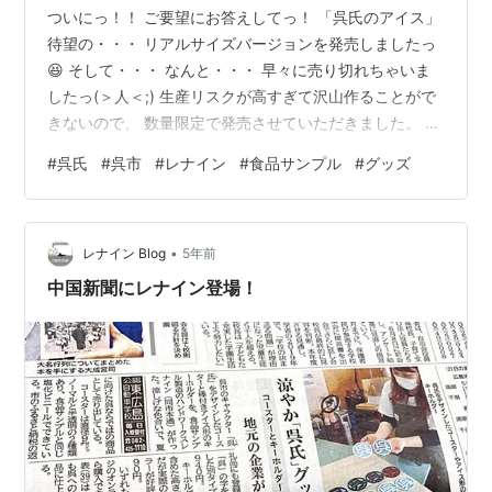
ついにっ！！ ご要望にお答えしてっ！ 「呉氏のアイス」
待望の・・・ リアルサイズバージョンを発売しましたっ
😆 そして・・・ なんと・・・ 早々に売り切れちゃいま
したっ(＞人＜;) 生産リスクが高すぎて沢山作ることがで
きないので、 数量限定で発売させていただきました。 食
品サンプルなのか！？ フィギュアなのか！？ アイスにな
#
呉氏
#
呉市
#
レナイン
#
食品サンプル
#
グッズ
った呉氏を 思うままに楽しんでおクレ♪…デスね♪(´ε｀ )
View this post on Instagram A post shared by ハンドワ
ークス レナイン (@handworks_renine)
•
www.instagram.com 過去記事もぜひ〜 r…
レナイン Blog
5年前
中国新聞にレナイン登場！