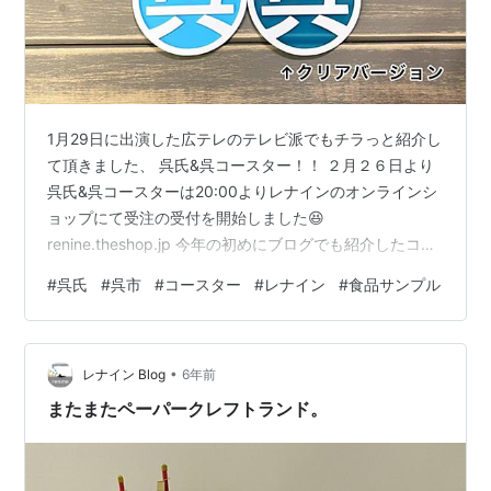
1月29日に出演した広テレのテレビ派でもチラっと紹介し
て頂きました、 呉氏&呉コースター！！ ２月２６日より
呉氏&呉コースターは20:00よりレナインのオンラインシ
ョップにて受注の受付を開始しました😆
renine.theshop.jp 今年の初めにブログでも紹介したコー
スターが、 いよいよ販売まで到達しました。 renine-
#
呉氏
#
呉市
#
コースター
#
レナイン
#
食品サンプル
blog.hatenablog.com "ご注文の前に必ずお読み下さ
い‼︎"を予めご確認の上、 ご注文をお願い致します☺️ 呉コ
ースターの4色にはそれぞれちょっとした意味合いがあり
•
ます🙌 レッドとグレーは船、 ブルーは海、 グリーンは
レナイン Blog
6年前
山 といった色で呉を感じてもらえるよ…
またまたペーパークレフトランド。