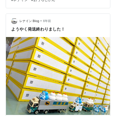
▽￣) 前回の記事はこちら〜↓ renine-
blog.hatenablog.com 最近夜の1人時間はペーパークラフ
トにハマっておりますw ここ最近、夜の自由時間はペー
パークレフトランドやってます(´∀｀)ﾀﾉ…
•
レナイン Blog
6年前
ようやく発送終わりました！