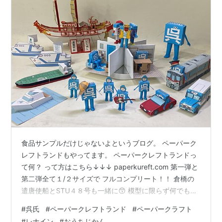
食品サンプルだけじゃないよというブログ。 ペーパーク
レフトランドもやってます。 ペーパークレフトランドっ
て何？ って方はこちら↓↓↓ paperkureft.com 第一弾と
第二弾全て１/２サイズで フルコンプリート！！ 倉橋の
遣唐使船とSTU４８号も一緒に😙 模型に限らず何でも作
るのが大好きなレナインの代表がコツコツと1人で制作〜
#
呉氏
#
ペーパークレフトランド
#
ペーパークラフト
♪ 横目で、よく作るね〜と完全外野のわたくし妻です(￣
#
レナイン
#
おうちじかん