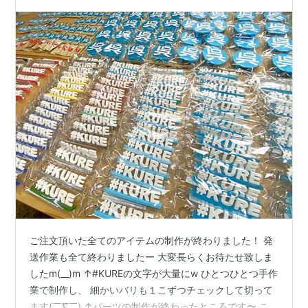
ご注文頂いた全てのアイテムの制作が終わりました！ 発
送作業も全て終わりましたー 大変長らくお待たせ致しま
したm(__)m ↑#KUREの文字が大量にw ひとつひとつ手作
業で制作し、 細かいバリも１こずつチェックして切って
ます(￣∇￣) ↑パーツの制作が終わったところです〜 こ