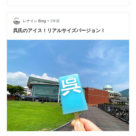
プル屋レナインも 呉氏グッズの販売で参加します( ´∀｀)
オンラインショップにて呉氏グッズを含む商品を購入し
て下さった方に 先着で公式〈ポストカー…
•
レナイン Blog
5年前
呉氏のアイス！リアルサイズバージョン！