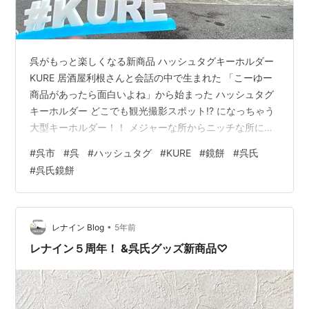
呉がもっと楽しくなる新商品 ハッシュタグキーホルダー
KURE 居酒屋利根さんと会話の中で生まれた 「こーゆー
商品があったら面白いよね」から始まった ハッシュタグ
キーホルダー どこでも観光撮影スポット!? になっちゃう
大型キーホルダー！！ メジャーな所からニッチな所にま
で 大活躍なアイテムです。 手のひらより大きい大型キー
#
呉市
#
呉
#
ハッシュタグ
#
KURE
#
鏡餅
#
呉氏
ホルダー！ バッグなどにつけたら目立つこと間違いなし♪
#
呉氏鏡餅
土台は全15色 ちょっと作りすぎたかな(*´Д｀*) 【ハッシ
ュタグキーホルダー KURE】 12月5日(日)居酒屋利根さん
とレナインのオンラインショップで受注受付を開始しま
す！ tabelog.com もし人気商品にな…
•
レナイン Blog
5年前
レナイン５周年！ &呉氏グッズ新商品♡