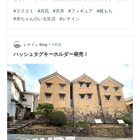
の後、組み立てて接着したり、呉氏の顔を描いたりしま
#
２０２１
#
呉氏
#
呉市
#
フィギュア
#
鏡もち
す( ´∀｀) こんなに大量にいたら可愛いですよね！ ちゃぶ
#
赤ちゃんのいる生活
#
レナイン
台の足がついて完成 アイコン型チャームも可愛い♡ 綺麗
に整列っ！ 青いお餅が大量にっw 顔を入れるとめちゃい
い感じになります。 ミニチュアでもちゃんとお餅らしさ
が出てますよ〜 ちなみに！ 台座の木も全てレナイン製
•
レナイン Blog
5年前
で…
ハッシュタグキーホルダー発売！