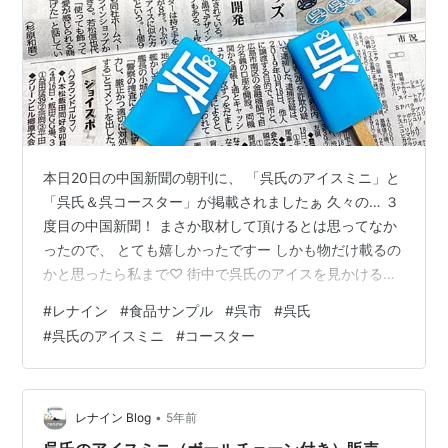
本日20日の中国新聞の朝刊に、 「呉氏のアイスミニ」と
「呉氏＆呉コースター」が掲載されましたぁ 久々の… ３
度目の中国新聞！ まさか取材して頂けるとは思ってなか
ったので、 とても嬉しかったですー しかも物だけ載るの
かと思ったら私まで♡ 街中で呉氏のアイスを見かけるよ
うになったりしないかなぁなんて 呉氏のアイスについて
#
レナイン
#
食品サンプル
#
呉市
#
呉氏
の過去記事はこちら〜↓ renine-blog.hatenablog.com 呉
#
呉氏のアイスミニ
#
コースター
氏のアイスミニやコースターはレナインのオンラインシ
ョップでご購入できます！ レナインのオンラインショッ
プはこちら⬇︎ renine.theshop.jp 食品サンプル制作のご依
頼やお問い合わせはホームペ…
•
レナイン Blog
5年前