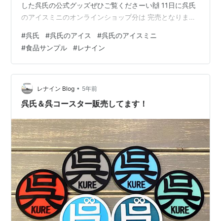
した呉氏の公式グッズぜひご覧くださーい🙌 11日に呉氏
のアイスミニのオンラインショップ分は 完売となりまし
たので また随時増産していく予定です♪(´ε｀ ) ご購入し
#
呉氏
#
呉氏のアイス
#
呉氏のアイスミニ
てくださった皆さま本当にありがとうございました🥰 こ
#
食品サンプル
#
レナイン
ちらもぜひ見てくださーい↓ www.youtube.com 「呉氏
のアイスミニ」をご購入いただいた方に内緒で入れてお
いた 『おまけシール』 貼りかたの説明は入れておきまし
たが、 分かりやすく動画にしました😆 よかった…
•
レナイン Blog
5年前
呉氏＆呉コースター販売してます！