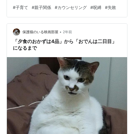
ているわけではありません。幼い私を見る親のような目
#
子育て
#
親子関係
#
カウンセリング
#
呪縛
#
失敗
で見てそう思うんです。そんな私がいたよねと。）沢山
自分の子供達を知らなかったとはいえ心に余裕がなかっ
たとはいえ傷付けてきたと振り返ると思うことがもう山
•
のように沢山💦今この世は大変な時代に入っていて私達
保護猫のいる映画部屋
2年前
が生きていたあの時代とはまた違う大変さがある世界に
「夕食のおかずは4品」から「おでんは二日目」
なっていてどうか、どうか、心は豊かであれと祈…
になるまで