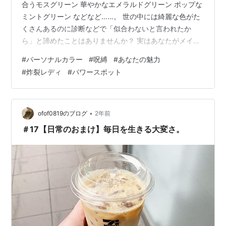
合うモスグリーン 華やかなエメラルドグリーン ポップな
ミントグリーン などなど……。 世の中には綺麗な色がた
くさんあるのに診断などで「似合わないと言われたか
ら」と諦めたことはありませんか？ 実はあなたがメイク
やファッションで輝くポイントは色だけではありませ
#
パーソナルカラー
#
呪縛
#
あなたの魅力
ん。 光の当たり方次第でひとつの色だっていろんな色に
#
炸裂レディ
#
パワースポット
見えるし素材やデザインによってもそのアイテムの印象
も変わってくるので 諦めてしまう前に材質や質感デザイ
ンや柄など あなたのお顔立ちに似合うものの傾向を押さ
えたうえでいろんな色を楽しみましょう。 色見本のパレ
•
ofof0819のブログ
2年前
ットに囚われすぎて肝心のあなたの…
＃17【日常のおまけ】毎日を生きる大変さ。