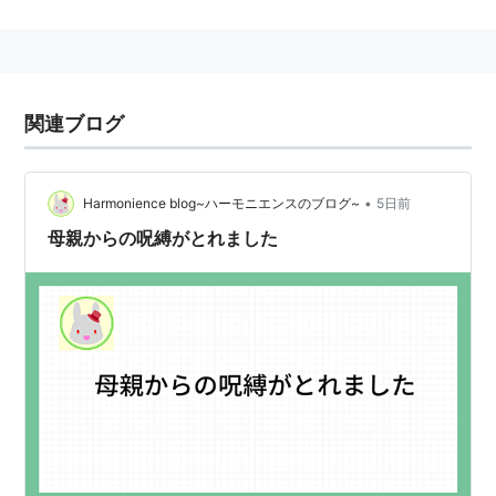
*
リスト
：
リスト::ハロプロ関連キーワード//固有名詞
関連ブログ
•
Harmonience blog~ハーモニエンスのブログ~
5日前
母親からの呪縛がとれました