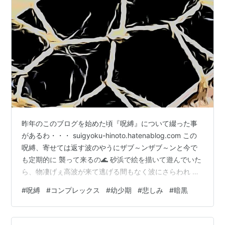
昨年のこのブログを始めた頃『呪縛』について綴った事
があるわ・・・ suigyoku-hinoto.hatenablog.com この
呪縛、寄せては返す波のやうにザブ～ンザブ～ンと今で
も定期的に 襲って来るの🌊 砂浜で絵を描いて遊んでいた
ら、物凄げぇ高波が来て逃げる間もなく波にさらわれ ち
まう。 海に溺れたあたくしはバタバタともがいて、余計
#
呪縛
#
コンプレックス
#
幼少期
#
悲しみ
#
暗黒
に沈んでいく。 海水を飲んで苦しくて苦しくて、涙と鼻
水でぐちゃぐちゃだ。 あー、もぉ駄目だ・・・・と思っ
て気が付くと砂浜に打ち上げられていた。 てな案配。 呪