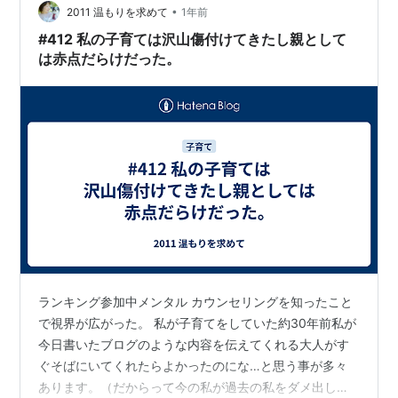
•
縛とは・・・・まじないをかけて動けなくすること。 心
2011 温もりを求めて
1年前
理的な強制によって、人の束縛をすること。 怖っ‼ …
#412 私の子育ては沢山傷付けてきたし親として
は赤点だらけだった。
ランキング参加中メンタル カウンセリングを知ったこと
で視界が広がった。 私が子育てをしていた約30年前私が
今日書いたブログのような内容を伝えてくれる大人がす
ぐそばにいてくれたらよかったのにな…と思う事が多々
あります。（だからって今の私が過去の私をダメ出しし