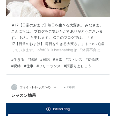
＃17【日常のおまけ】毎日を生きる大変さ。 みなさま、
こんにちは。 ブログをご覧いただきありがとうございま
す。 おふ。と申します。 ○このブログでは、 「＃
17【日常のおまけ】 毎日を生きる大変さ。」 について綴
っていきます。 ofof0819.hatenablog.jp 「体調不良にな
って休みたい。」 「仕事しなくてよくなりたい。」と、
#
生きる
#
雑記
#
日記
#
日常
#
ストレス
#
使命感
思います。 それは、 仕事が嫌だというのとは少し違って
#
呪縛
#
仕事
#
フリーランス
#
頑張りましょう
ます。 「指定された時間にいかなくては！」 という気持
ちに疲れるからです。 昔から今までずっと使命感に駆ら
れる、 逃げられない自分からの呪縛があります。 ”とに
かく自由になりたい。” って思ったりします。…
•
ヴォイトレレッスンの日々
2年前
レッスン効果