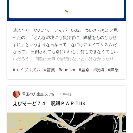
晴れたり、やんだり、いそがしいね。 ついさっきふと思
ったの。「どんな環境にも負けずに、障壁をものともせ
ずに」というような言葉って、なにげにエイブリズムだ
なって。 圧倒されても別にいいし、何もできなくてもい
いだろう。 問題は元気で居続けないといけなかったり、
何かを出来ないといけない社会だよ。 過去に「aoiは耳の
#
エイブリズム
#
言葉
#
audism
#
差別
#
呪縛
#
障壁
ことを盾にしてる」「耳のことを盾にして弱音を吐いた
りしてる」「耳のことばっかり言うのやめてくれる？」
っておなじひとから「当人はそんなつもりはないんだろ
•
うけど」 何度も明らかなエイブリズムでAudismの言葉を
翠玉の人生崖っぷち！
1年前
対面でもLINEでもかけ続けられたことがあった。半年間
えぴそーど７４ 呪縛ＰＡＲＴⅡ♬
ずっと。 さっきふと「あ…