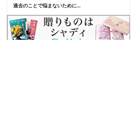
も、父の２，６００万を盗んだ犯人は私じゃないのに。
過去のことで悩まないために…
私の疑惑は冤罪だと発覚した時には…
あのときこうしていれば…あのとき違う選択をしていれ
ば…なんであんなことしてしまったんだろう（言ってし
まったんだろう）って過去のことを悩んだり後悔してし
まうことがあります… 過去に戻ることはできない。時計
の針を戻すことはできないって頭ではわかっているつも
りでも、ふいに過去のことが頭をよぎり、凹んだり、と
#
過去
#
過去に戻ることはできない
#
未来
#
後悔
きには何もする気がなくなってしまうなんてことが…
#
悩む
#
呪縛
#
楽観的
#
反省
#
改善
（そんなことでいちいち悩むなよ！ってよく言われま
す…） 後悔って自分自身をその場に縛り付けてしまいま
すよね（凹み動けなくなる自分をどうにかしたい…）…で
きれば、そんな呪縛からは逃れたい… このままでは前に
•
suchanのブログ
3年前
進めない…ってならないようにするためにはどうす…