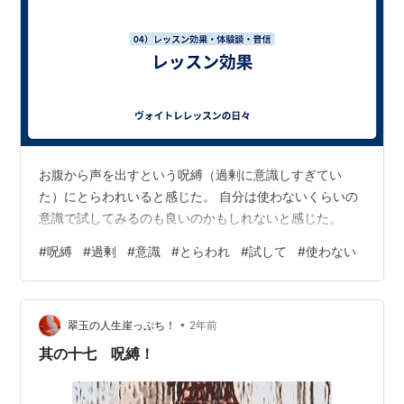
お腹から声を出すという呪縛（過剰に意識しすぎてい
た）にとらわれいると感じた。 自分は使わないくらいの
意識で試してみるのも良いのかもしれないと感じた。
#
呪縛
#
過剰
#
意識
#
とらわれ
#
試して
#
使わない
•
翠玉の人生崖っぷち！
2年前
其の十七 呪縛！