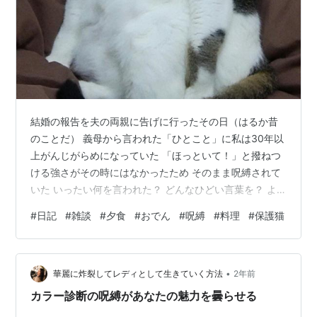
結婚の報告を夫の両親に告げに行ったその日（はるか昔
のことだ） 義母から言われた「ひとこと」に私は30年以
上がんじがらめになっていた 「ほっといて！」と撥ねつ
ける強さがその時にはなかったため そのまま呪縛されて
いた いったい何を言われた？ どんなひどい言葉を？ よ
っぽどのことか？
#
日記
#
雑談
#
夕食
#
おでん
#
呪縛
#
料理
#
保護猫
•
華麗に炸裂してレディとして生きていく方法
2年前
カラー診断の呪縛があなたの魅力を曇らせる