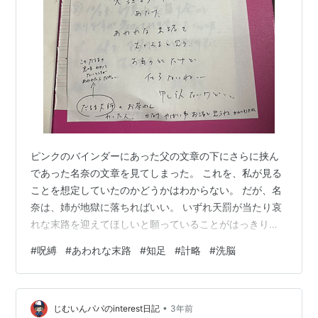
ピンクのバインダーにあった父の文章の下にさらに挟ん
であった名奈の文章を見てしまった。 これを、私が見る
ことを想定していたのかどうかはわからない。 だが、名
奈は、姉が地獄に落ちればいい。 いずれ天罰が当たり哀
れな末路を迎えてほしいと願っていることがはっきりし
た。 狂おしいほど姉を憎んでいることがわかった。 早奈
#
呪縛
#
あわれな末路
#
知足
#
計略
#
洗脳
は元からちょっとそういった人を斜めに見たり人の悪口
を言う性格だったのだが、 名奈って本当にどうしちゃっ
たんだろうか・・・。 お金が絡むと人は変わる。 そのお
•
金は親のお金であり妹たちのお金じゃないのに。 しか
じむいんパパのinterest日記
3年前