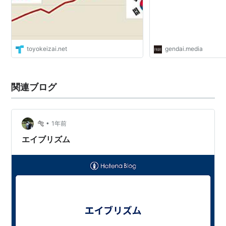
toyokeizai.net
gendai.media
関連ブログ
•
🐅
1年前
エイブリズム