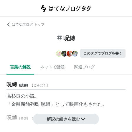
はてなブログ トップ
呪縛
このタグでブログを書く
言葉の解説
ネットで話題
関連ブログ
呪縛
(
読書
)
【
じゅばく
】
高杉良の小説。
「
金融腐蝕列島 呪縛
」として映画化もされた。
呪縛
(
音楽
)
【
じゅばく
】
解説の続きを読む
→Berryz工房「恋の呪縛」