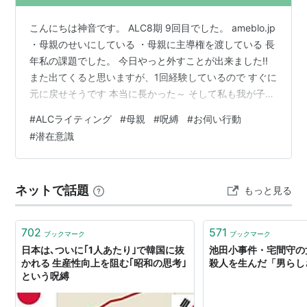
こんにちは神音です。 ALC8期 9回目でした。 ameblo.jp
・母親のせいにしている ・母親に主導権を渡している 長
年私の課題でした。 今日やっと外すことが出来ました!!
また出てくると思いますが、1回経験しているので すぐに
元に戻せそうです 本当に長かった～ そして私も我が子に
しているかと思うと 「気持ち悪～い」と思ったので 子ど
#
ALCライティング
#
母親
#
呪縛
#
お伺い行動
もは子どもの人生とちゃんと線引きをして 子育てしてい
#
潜在意識
こうと思います。 母親からの執着は本当に根深くて また
私は長子だから母親の役目を押し付けられる。 母親の目
や態度を気にして行動するので 他人にもお伺い行動をし
ネットで話題
もっと見る
てしまう。 もう、トイレに行きたくても行けない …
702
571
ブックマーク
ブックマーク
日本は､ついに｢1人あたり｣で韓国に抜
池田小事件・宅間守の
かれる 生産性向上を阻む｢昭和の思考｣
殺人を生んだ「男らし
という呪縛