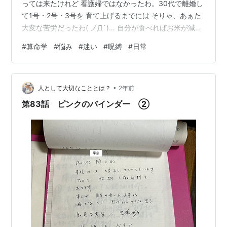
っては来たけれど 看護婦ではなかったわ。30代で離婚し
て1号・2号・3号を 育て上げるまでには そりゃ、あぁた
大変な苦労だったわ( ノД`)… 自分が食べればお米が減る
↓↓ 夕飯は大概 激安ワインと お摘み替わりに 煙草をふ
#
算命学
#
悩み
#
迷い
#
呪縛
#
日常
かす日々だったわ。その頃ね、度々母上に言われた言
葉・・・『あんたは手に職がないから 苦労するのよ。 だ
から看護師になれば良かったのに』って。ずっとずっと
•
コンプレックスだった。 あたくしには資格がない。 ひと
人として大切なこととは？
2年前
に誇れるものが何にもない。 だから苦労するんだ。 だか
第83話 ピンクのバインダー ②
ら惨…