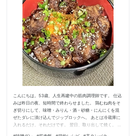
こんにちは。53歳、人生再建中の筋肉調理師です。 仕込
みは昨日の夜、短時間で終わらせました。 鶏むね肉をそ
ぎ切りにして、味噌・みりん・酒・砂糖・にんにくを混
ぜたダレに漬け込んでジップロックへ。 あとは冷蔵庫に
入れるだけ。それだけです。 翌日、取り出して焼く。 そ
れだけで、こんなに旨い丼が161円で完成します。 仕込
#
味噌ダレ
#
筋肉飯
#
節約レシピ
#
高タンパク