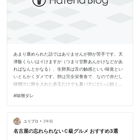
あまり褒められた話ではありませんが卵が苦手です。天
津飯くらいはイけますが（つまり甘酢あんかけなどがあ
ればなんとかなる）、生卵系は舌の触感といい味覚とい
いともかくダメです。卵は完全栄養食で、なので赤だし
味噌汁に卵を入れた赤玉だけでも夏バテにだいぶ効くと
思うよ、と忠告を受け、先週赤だしベースの味噌汁に卵
#
味噌ダレ
を落そうとしたのですが、やはりためらっちまっていま
す。 話はいつものように横にすっ飛びます。 昨日は秩父
の山の中にいました。秩父でしか栽培できない中津川イ
•
モというのを以前食べていてそれを食べることが出来る
ユリブロ
3年前
店に寄ったのですが、今年に入ってからテレビで放映さ
名古屋の忘れられないＣ級グルメ おすすめ3選
れて人気が出てしまい、7月が収穫期だったのです…