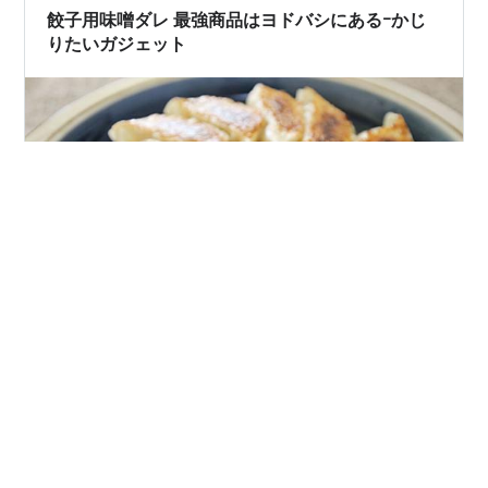
う🎵 まあ、ビ…
餃子用味噌ダレ 最強商品はヨドバシにあるｰかじ
りたいガジェット
タイトルから分かるとおり今回はガジェットではありま
せん。餃子のタレです。皆さん餃子は何で食べますか? 焼
き餃子は冷凍でも美味しい定番 大阪王将で知った味噌ダ
レ 最近増えてきた無人の冷凍餃子販売店でも売っている