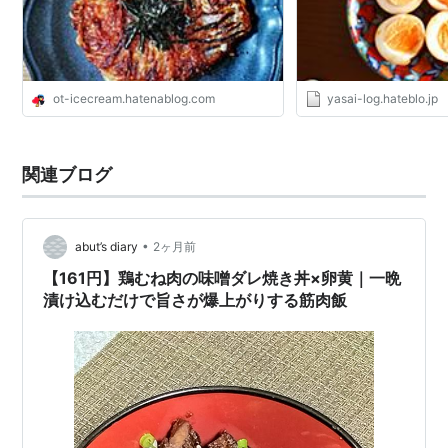
ot-icecream.hatenablog.com
yasai-log.hateblo.jp
関連ブログ
•
abut’s diary
2ヶ月前
【161円】鶏むね肉の味噌ダレ焼き丼×卵黄｜一晩
漬け込むだけで旨さが爆上がりする筋肉飯