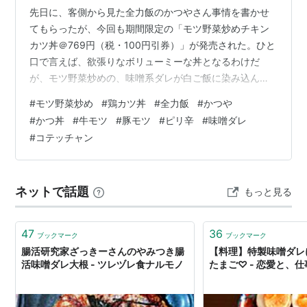
先日に、客側から見た全力飯のかつやさん事情を書かせ
てもらったが、今回も期間限定の「モツ野菜炒めチキン
カツ丼＠769円（税・100円引券）」が発売された。ひと
口で言えば、欲張りなボリューミーな丼となるわけだ
が、モツ野菜炒めの、味噌系ダレが白ご飯に染み込んで
いる部分は地味に美味しい。 原価の内訳を考えるなら
#
モツ野菜炒め
#
鶏カツ丼
#
全力飯
#
かつや
ば、モツにかなりの比重をかけておられるもモツは豚の
#
かつ丼
#
牛モツ
#
豚モツ
#
ピリ辛
#
味噌ダレ
もので、以前にモツと名のつくものは、牛モツであった
#
コテッチャン
ので少々肩すかしを喰らったようだ。甲子園の味コテッ
チャンと、よく似た感じだが煮込まれているので、柔ら
かい仕上がりとなっていたがニラはクタクタで見る影も
ネットで話題
もっと見る
ない‥‥‥中の下くらいの出来だろう。 ▼鶏かつ…
47
36
ブックマーク
ブックマーク
腸活研究家ざっきーさんのやみつき腸
【料理】特製味噌ダレ
活味噌ダレ大根 - ツレヅレ食ナルモノ
たまご♡ - 恋愛と、