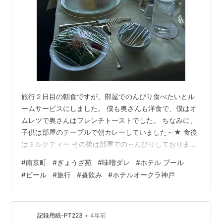
旅行２日目の朝食ですが、部屋でのんびり食べたいとル
ームサービスにしました。 僕も奥さんも洋食で、僕はオ
ムレツで奥さんはフレンチトーストでした。 ちなみに、
子供は部屋のテーブルで朝カレーしていました～★ 食後
はミルクティー その後は部屋での～んびりしておりまし
て～ 昼過ぎにお散歩兼ねてフラフラとランチへ出かけま
#
南京町
#
ぎょうざ苑
#
味噌ダレ
#
ホテル プール
した。 家族から中華街が良いと言われましたので、致し
#
ビール
#
旅行
#
昼飲み
#
ホテルオークラ神戸
方なく＾＾： 中華街でお店を探すのですが、まあまあ込
んでいるので並ぶことに。。 tabelog.com 昼から 餃子で
ビール💛 悪く無いよね🎵 店内にはサインが飾っていまし
たね～ まあ、観光地のお店ですから取材も多いのでしょ
•
記録用紙-PT223
4年前