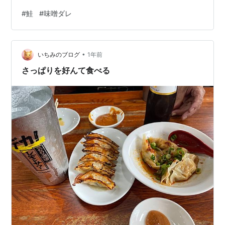
るのは初めてでしたのであくまで○○風と言うことで！
#
鮭
#
味噌ダレ
先に在庫の野菜（しめじ、ピーマン、白菜、キャベツ）
を切ってフライパンで炒め お酒で緩くした味噌ダレを注
ぎその上に鮭を切らずに2枚のせて 火を通しただけです
•
が・・・ 鮭を適当な大きさにほぐして鉄板で焼くのが本
いちみのブログ
1年前
格的のようですが 今回はキッチンで調理してから盛り付
さっぱりを好んて食べる
けました。