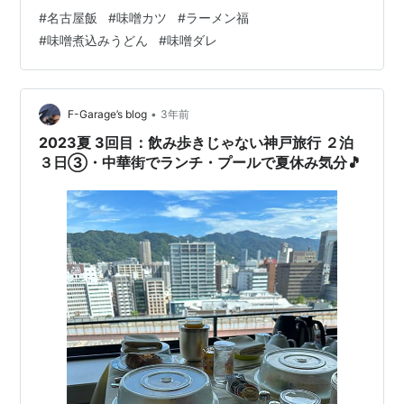
私のどうしても忘れられないＣ級グルメの味をご紹介し
#
名古屋飯
#
味噌カツ
#
ラーメン福
たいと思います。 まずはじめに、何処に居ても気軽に食
#
味噌煮込みうどん
#
味噌ダレ
べることができる、通販でも売っている手軽に食べれる
もをご紹介します。 “味噌煮込みうどん” ※画像クリック
でamazonに移動できます。 お家でお安く名古屋めしを
堪能できるといえばコレ！ “寿がきやの味噌煮込みうど
•
F-Garage’s blog
3年前
ん”です✨ …
2023夏 3回目：飲み歩きじゃない神戸旅行 ２泊
３日③・中華街でランチ・プールで夏休み気分🎵