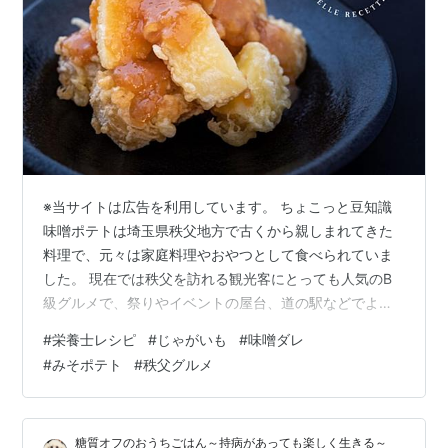
※当サイトは広告を利用しています。 ちょこっと豆知識
味噌ポテトは埼玉県秩父地方で古くから親しまれてきた
料理で、元々は家庭料理やおやつとして食べられていま
した。 現在では秩父を訪れる観光客にとっても人気のB
級グルメで、祭りやイベントの屋台、道の駅などでよく
販売されています。 今回は、秩父グルメの「味噌ポテ
#
栄養士レシピ
#
じゃがいも
#
味噌ダレ
ト」の作り方をご紹介します。 ほくほくのポテトに、あ
#
みそポテト
#
秩父グルメ
まーい味噌ダレがとてもよく合いますよ♪ おやつやお酒の
おつまみにもぴったり！ 埼玉県民のソウルフード♪是非、
お試しを！ レシピをカテゴリー別で検索できるようにな
糖質オフのおうちごはん～持病があっても楽しく生きる～
りました♪ こちらから他のレシピもご覧になってください