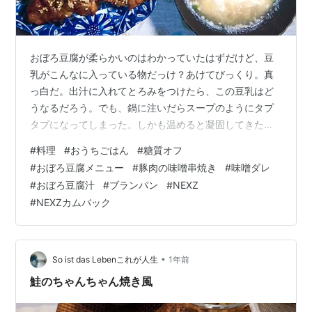
おぼろ豆腐が柔らかいのはわかっていたはずだけど、豆
乳がこんなに入っている物だっけ？あけてびっくり。真
っ白だ。出汁に入れてとろみをつけたら、この豆乳はど
うなるだろう。でも、鍋に注いだらスープのようにタプ
タプになってしまった。しかも温めると凝固してきた。
もはや、とろみをつけられる感じがしない。どうする？
#
料理
#
おうちごはん
#
糖質オフ
おぼろ豆腐汁と豚肉の味噌串焼き もくじ 夕食 おぼろ豆
#
おぼろ豆腐メニュー
#
豚肉の味噌串焼き
#
味噌ダレ
腐汁 豚肉の味噌串焼き 昼食 ブランパンのチーズクリー
#
おぼろ豆腐汁
#
ブランパン
#
NEXZ
ムサンド ひとこと NEXZ Beat-Boxer：The Backstage
#
NEXZカムバック
夕食 おぼろ豆腐汁 〇おぼろ豆腐・昆布・かつお節・塩・
醤油・ネギ 昆布を鍋の水につけてから火にかけ、鰹節を
加え…
•
So ist das Lebenこれが人生
1年前
鮭のちゃんちゃん焼き風