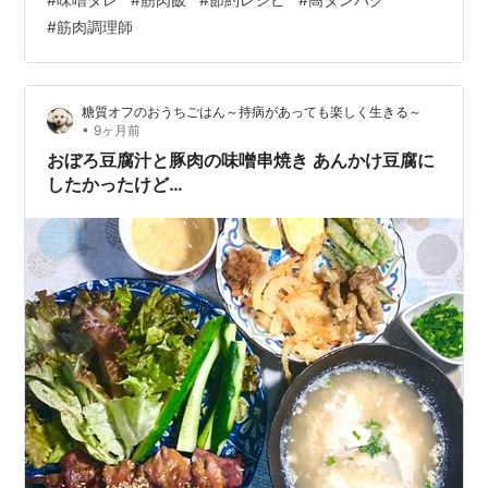
みの力というものは本当に偉大です。 今日は昨日の鶏む
#
筋肉調理師
ね肉の南蛮漬けで使った半量、約181gを使いました。 一
枚買って二日間楽しむ。これが筋肉調理師の食材の使い
方です。 --- ■材料（1人前）・鶏むね肉（国産）…約
糖質オフのおうちごはん～持病があっても楽しく生きる～
181g・白米…適量・卵黄…1個 ■味噌漬けダレ・味噌…大
•
9ヶ月前
さじ1.5・…
おぼろ豆腐汁と豚肉の味噌串焼き あんかけ豆腐に
したかったけど…