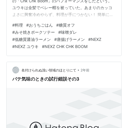
の「Chk Chk Boom」のパフォーマンスをしたという。
ユウキは金髪でベレー帽を被っていた。あまりのカッコ
よさに興奮冷めやらず、料理が手につかない！ 簡単に焼
くだけのポークソテーにしようと思ったが、仕上げに味
#
料理
#
おうちごはん
#
糖質オフ
噌ダレを塗って焼けばいつもとちょっと違う味。思いの
#
みそ焼きポークソテー
#
味噌ダレ
ほか旨かった。 味噌焼きポークソテーの夕食 もくじ 夕
#
低糖質醤油ラーメン
#
唐揚げラーメン
#
NEXZ
食 味噌焼きポークソテー 昼食 低糖質から揚げ醤油ラー
#
NEXZ ユウキ
#
NEXZ CHK CHK BOOM
メン ひとこと NEXZ「人気歌謡」さいたまスーパーアリ
ーナ 夕食 味噌焼きポークソテー 〇豚ロース肉・塩・コ
ショウ・ごま油…
•
名付けられぬ浅い領域のほとりにて
2年前
バテ気味のときの試行錯誤その3