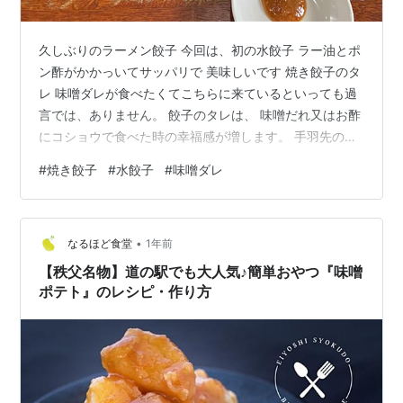
久しぶりのラーメン餃子 今回は、初の水餃子 ラー油とポ
ン酢がかかっいてサッパリで 美味しいです 焼き餃子のタ
レ 味噌ダレが食べたくてこちらに来ているといっても過
言では、ありません。 餃子のタレは、 味噌だれ又はお酢
にコショウで食べた時の幸福感が増します。 手羽先の唐
揚げ 塩 好きなモノを食べられるシアワセです。 美味し
#
焼き餃子
#
水餃子
#
味噌ダレ
い物をいただいたので 今週も頑張ろうと意気込んだんで
すが 今日は、暑さで 少しバテちゃいました。 いやいや
今週末は、楽しみにしている事があるので 程々に頑張り
•
ます。 お読みいただきありがとうございます。 ランキン
なるほど食堂
1年前
グ参加中雑談・日記を書きたい人のグループ ランキング
【秩父名物】道の駅でも大人気♪簡単おやつ『味噌
参加中【公式】2…
ポテト』のレシピ・作り方