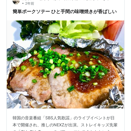
•
2年前
ね。 naruhodou.j…
簡単ポークソテー ひと手間の味噌焼きが香ばしい
韓国の音楽番組「SBS人気歌謡」のライブイベントが日
本で開催され、推しのNEXZが出演。ストレイキッズ先輩