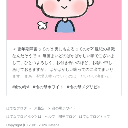
＜ 更年期障害ってのは 男にもあるってのが21世紀の常識
なんだそうで ＞ 毎度まいどのばかばかしい噺でございま
して、ひとつよろしく、お付き合いのほど、お願い申し
あげておきますが。 ばかばかしい噺ってのに出てまいり
ます、まあ、登場人物っていうのは、だいたい決まって
おりましてね、そのへんはみなさんもとっくとご存じの
#
命の母A
#
命の母ホワイト
#
命の母メグリビa
ことかと思います。 まあ、熊五郎、八五郎っていう2人
はよく出てまいります。クマさん、ハッつぁん、って呼
ばれておりまして、主役級の2人ですね。どこかね、すっ
はてなブログ
>
未指定
>
命の母ホワイト
とぼけた個性をもってましてね、噺によって違います
はてなブログ タグとは
ヘルプ
開発ブログ
はてなブログトップ
が、憎めないダメ男って役を割り当てられることが多い
ようでございます。 そんな、放ってお…
Copyright (C) 2001-
2026
Hatena.