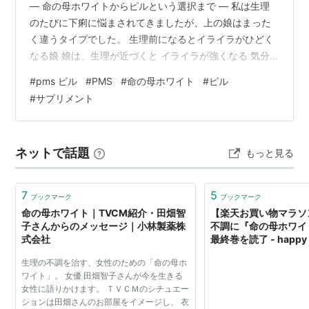
― 命の母ホワイトからピルという選択まで ― 私は生理
のたびに下痢に悩まされてきましたが、上の娘はまった
く違うタイプでした。 生理前になるとイライラがひどく
なる娘 娘は、生理が近づくと イライラが強くなる 気分
の波が激しい お腹も痛くなる いわゆる**生理前症候群
#
pms ピル
#
PMS
#
命の母ホワイト
#
ピル
（PMS）**の症状が強く出るタイプです。 普段は快便す
#
サプリメント
ぎるほどなのに、生理中になると一転して便秘気味にな
るのも特徴でした。 見ているこちらもつらくて、「少し
でも楽になる方法はないか」と一緒に考えるようになり
ネットで話題
もっと見る
ました。 最初は「ピル」には抵抗があった 正直なとこ
ろ、娘も私も、最初はピル…
7
5
ブックマーク
ブックマーク
命の母ホワイト｜TVCM紹介・田畑智
【楽天お買い物マラソ
子さんからのメッセージ｜小林製薬株
不調に『命の母ホワイト
式会社
最終巻を読了 - happy 
幸せ日和＊
生理の不調を治す、女性のための「命の母ホ
ワイト」。 女優 田畑智子さんが今を生きる
女性に語りかけます。 ＴＶＣＭのシチュエー
ションは田畑さんのお部屋をイメージし、 衣