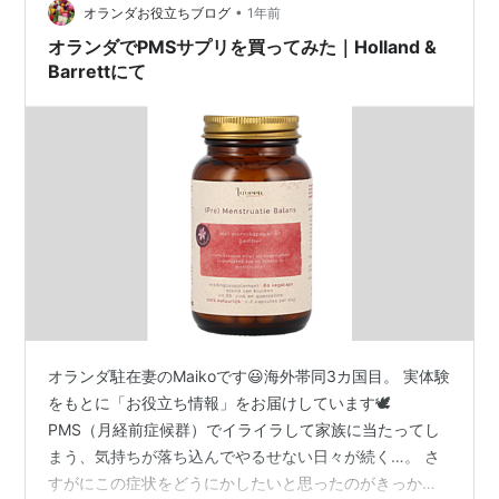
•
が何かしらの症状が必ず出ています。 命の母ホワイトに
オランダお役立ちブログ
1年前
ついて 服用方法は1回4錠を1日3回毎食後に水又はお湯で
オランダでPMSサプリを買ってみた｜Holland &
服用で15歳…
Barrettにて
オランダ駐在妻のMaikoです😃海外帯同3カ国目。 実体験
をもとに「お役立ち情報」をお届けしています🕊
PMS（月経前症候群）でイライラして家族に当たってし
まう、気持ちが落ち込んでやるせない日々が続く…。 さ
すがにこの症状をどうにかしたいと思ったのがきっかけ