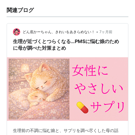
関連ブログ
•
どん底かーちゃん、きれいをあきらめない！
7ヶ月前
生理が近づくとつらくなる…PMSに悩む娘のため
に母が調べた対策まとめ
生理前の不調に悩む娘と、サプリを調べ尽くした母の話