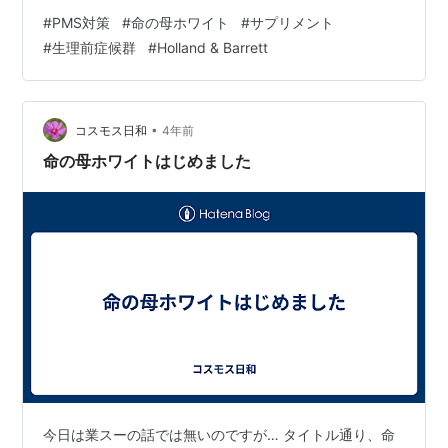
で、オランダのサプリ専門店「Holland & Barrett（ホー
#
PMS対策
#
命の母ホワイト
#
サプリメント
ランド＆バレット）」に駆け込みました。 実はピルも考
#
生理前症候群
#
Holland & Barrett
えたのですが、オランダではピルを処方してもらうには
ホームドクター（huisarts）で相談してから処方、という
流れが必要。（日本も同じかな？） 「まずは軽めの方法
で試したい」と思い、今回はPMS対策サプリから始めて
•
コスモス日和
4年前
みること…
命の母ホワイトはじめました
今日は業スーの話では無いのですが… タイトル通り、命