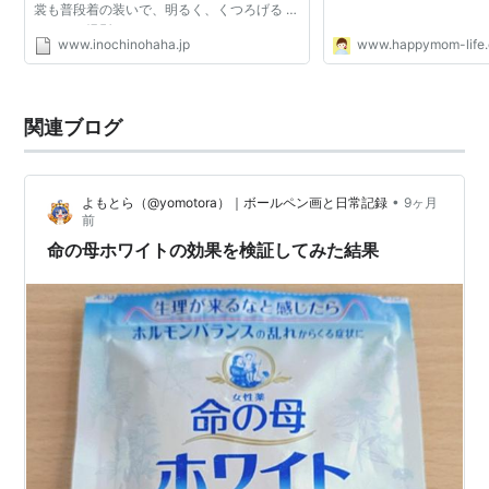
裳も普段着の装いで、明るく、くつろげる を
テーマに撮影 しました。
www.inochinohaha.jp
www.happymom-life
関連ブログ
•
よもとら（@yomotora）｜ボールペン画と日常記録
9ヶ月
前
命の母ホワイトの効果を検証してみた結果