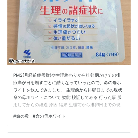
PMS(月経前症候群)や生理終わりから排卵期かけての排
卵痛が日を増すごとに酷くなっていったので、命の母ホ
ワイトを飲んでみました。 生理前から排卵日までの現状
命の母ホワイトについて 効能 検証してみる 行った事 服
用してからの経過 原因 結果 生理前から排卵日までの現
状 ★生理前や生理後にパニック発作のような症状がでる
#
命の母
#
命の母ホワイト
★生理前に首から肩にかけて凝りやつまった感じ、痛み
★冷や汗が出るほどの排卵痛 ★腹痛、下痢 ★湿疹や蕁麻
疹 これらの症状が一気に押し寄せるわけではありません