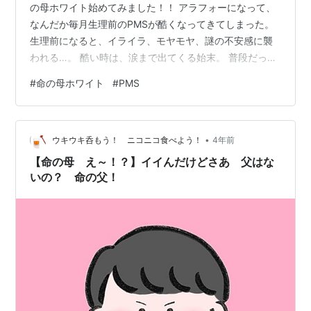
の母ホワイト始めてみました！！ アラフォーになって、
なんだか毎月生理前のPMSが酷くなってきてしまった。
生理前になると、イライラ、モヤモヤ、謎の不安感に襲
われる…。 酷い時は、涙まで出てくる始末。 普段だった
ら何とも思わないような事でも、イラついてしまう。 女
#
命の母ホワイト
#
PMS
性ホルモン恐るべしっ！！ なんて感じていて。 そして、
生理痛もなんだか酷くなってきたし。 最近は、生理2日
目とかになると夜中にお腹が痛くて目が覚めてしまうほ
•
ど。 毎月毎月、さすがにしんどいな〜ってなって命の母
ウキウキ呑もう！ ニコニコ食べよう！
4年前
ホワイトを購入。 1週間分で千円とか、どちゃくそたけ
【命の母 え～！？】イイんだけどさあ 父はな
ぇ！ って思ったけど、背に…
いの？ 命の父！