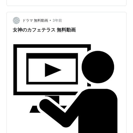
す。動画があったとしても違法アップロードされた動画
ばかりだと思いますが、気にしない人は無料動画サイト
•
でも動画を探してみてください。1.「女神のカフェテラ
ドラマ 無料動画
3年前
ス」を無料サイトで探す無料サイトで探す場合は以下の
女神のカフェテラス 無料動画
リンクから。 Y…