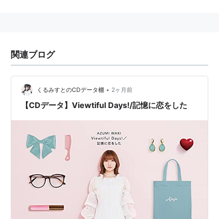
魔法少女リリカルなのはViVid（ルカ）
あにトレ！EX/あにトレ！XX〜ひとつ屋根の下で〜
（樋口えり）
おしえて！ギャル子ちゃん（ギャル子）
関連ブログ
ブブキ・ブランキ/ブブキ・ブランキ 星の巨人（ドミ
ナ・ドーシ）
•
くるみすとのCDデータ棚
2ヶ月前
ブレンド・S（桜ノ宮苺香）
【CDデータ】Viewtiful Days!/記憶に恋をした
リスト::声優/ら・わ行