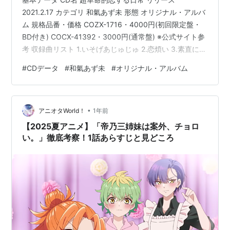
2021.2.17 カテゴリ 和氣あず未 形態 オリジナル・アルバ
ム 規格品番・価格 COZX-1716・4000円(初回限定盤・
BD付き) COCX-41392・3000円(通常盤) ※公式サイト参
考 収録曲リスト 1.いそげあじゅじゅ 2.恋煩い 3.素直にな
れたら 4.恋じゃないならなんなんだ 5.あなたのいない夢
#
CDデータ
#
和氣あず未
#
オリジナル・アルバム
6.キュピデビ 7.Tuesday 8.安曇野小夜曲 9.恋する日常
10.Darling『安曇野小夜曲』は「あずみのせれなーで」と
読みます。 作詞 作曲 編曲 1 金子麻友美 羽岡佳 佐藤清喜
•
2 鶴﨑輝一 鶴﨑輝一 鶴﨑輝…
アニオタWorld！
1年前
【2025夏アニメ】「帝乃三姉妹は案外、チョロ
い。」徹底考察！1話あらすじと見どころ