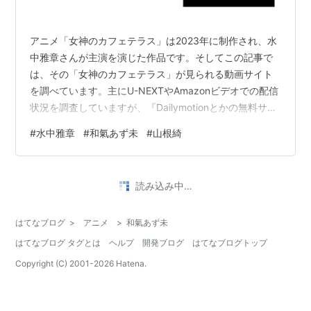
アニメ「女神のカフェテラス」は2023年に制作され、水
中雅章さんが主演を演じた作品です。そしてこの記事で
は、その「女神のカフェテラス」が見られる動画サイト
を調べています。主にU-NEXTやAmazonビデオでの配信
状況を調査していますが、『Dailymotionとかの無料サイ
トにはないの？』 『わざわざ登録するのはちょっと･･･』
#
水中雅章
#
和氣あず未
#
山根綺
という方向けに、無料動画サイトのリンクも載せていま
す。動画があったとしても違法アップロードされた動画
ばかりだと思いますが、気にしない人は無料動画サイト
読み込み中…
でも動画を探してみてください。1.「女神のカフェテラ
ス」を無料サイトで探す無料サイトで探す場合は以下の
はてなブログ
>
アニメ
>
和氣あず未
リンクから。 Y…
はてなブログ タグとは
ヘルプ
開発ブログ
はてなブログトップ
Copyright (C) 2001-
2026
Hatena.