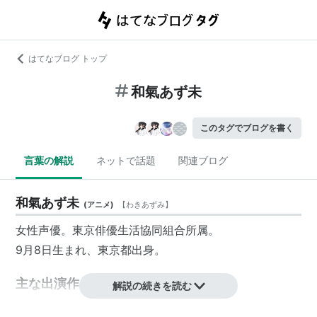
はてなブログ トップ
和氣あず未
このタグでブログを書く
言葉の解説
ネットで話題
関連ブログ
和氣あず未
(
アニメ
)
【
わきあずみ
】
女性声優。東京俳優生活協同組合所属。
9月8日生まれ、東京都出身。
主な出演作品
解説の続きを読む
アイドルマスターシンデレラガールズ
（
片桐早苗
）