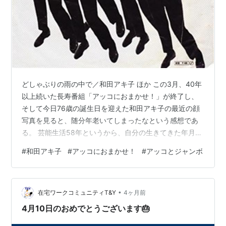
１８年９月に競売入札妨害容疑で逮捕
。別の詐欺
や恐喝事件とともに今年５月、大阪地裁で懲役３
年８月の
実刑判決
を受け、現在控訴中。
調べでは、和田容疑者は１７年９月、破産申し
立てを受け、実質経営するゴルフ場運営会社の株
どしゃぶりの雨の中で／和田アキ子 ほか この3月、40年
式の差し押さえを逃れようと計画。同年１１月、
以上続いた長寿番組「アッコにおまかせ！」が終了し、
株の名目上の所有者だった社長を金容疑者にすげ
そして今日76歳の誕生日を迎えた和田アキ子の最近の顔
替え、株も譲渡させて財産の隠匿を図った疑い。
写真を見ると、随分年老いてしまったなという感想であ
る。 芸能生活58年というから、自分の生きてきた年月よ
また、和田容疑者は１８年２月、破産管財人に
りも長い間、芸能活動を続けてきたわけだから、それも
申告せずに、知人の会社社長に融資していた貸付
#
和田アキ子
#
アッコにおまかせ！
#
アッコとジャンボ
当然のことなのだが、その姿を見るとまさにそのステー
金のうち約１億１０００万円を他人名義の口座に
ジの幕を閉じようという感じがする。 自分は和田アキ子
振り込ませ、回収した疑い。
の番組も歌も、見ることも聴くことも多くないのだが、
•
子どもの頃は割とバラエティ番組に出演していて、並外
在宅ワークコミュニティT&Y
4ヶ月前
和田容疑者は整理回収機構に対し負債約２６０
れた体型や男勝りな点をいじられて笑いをとっていたこ
4月10日のおめでとうございます🎂
億円を抱え、１８年１月に破産宣告を受けてい
とを思い出す。 などとしみじみ感じて…