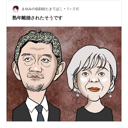
構に利息込みで約２６７億円の債務があって、大
•
まゆみの似顔絵たまてばこ
5ヶ月前
阪市中央区の事務所が競売に掛けられた。それを
熟年離婚されたそうです
安値で取り戻すため、知人に落札させ、自分の息
子に売却されたように装って競売を妨害したので
す」（捜査事情通）
忠浩は０２年にも、広島市の不動産会社に架空
の借金返済を要求し、恐喝未遂で逮捕されてい
る。現在は執行猶予期間中の身だから、今度こそ
実刑は免れそうもない。
「忠浩のガッチリした体つきと大きな声、コワ
モテぶりは、兄の長女、つまり姪のアキ子にそっ
くりです。そもそも『和田アキ子』という芸名
も、この叔父の姓から付けたもの。芸能界ではご
意見番の彼女も、『最大の後見人』とされた忠浩
には頭が上がらなかったといいます」（関係者）
忠浩は０２年に逮捕される以前に、週刊誌にこ