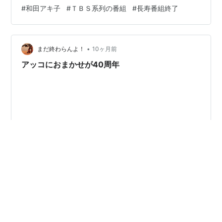
されていたロート製薬提供のクイズ番組「アップダウン
#
和田アキ子
#
ＴＢＳ系列の番組
#
長寿番組終了
クイズ」（毎日放送の制作で、２２年間放送されまし
た。）が終了した日でもありました。 この番組「アッコ
におまかせ！」は来年３月までの放送終了時に延べ２０
•
００回近い放送を数えることになります。 この番組では
まだ終わらんよ！
10ヶ月前
多くのタレントさんが出演していたこともあり、今後こ
アッコにおまかせが40周年
の番組の後に始まるであろう番組がどんなものにな…