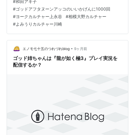
#
和田アキ子
分かって安心しました 声が出ないのと痰が絡むだけの風
*1
:
1981年に飯塚浩司と結婚した
#
ゴッドアフタヌーンアッコのいいかげんに1000回
邪が 流行ってるんですってね 新種の風邪なのかなあ〜？
*2
:
たとえば2011年6月に来日したレディーガガ（Lady
#
ヨークカルチャー上永谷
#
相模大野カルチャー
この声で今週３箇所の似顔絵教室の講座を こなしました
Gaga）に対し、東日本大震災の義捐金として寄付した
#
よみうりカルチャー川崎
痛くも痒くもないし身体は正常なので大丈夫！ でもお聞
金額が少ないと暴言を吐き、ネットを中心に物議を醸し
き苦しい声で受講生の皆さんには申し訳なかったです 今
た。
回の似顔絵教室の…
*3
:
週刊文春 2005年8月11日・18日夏の特大号「実録
•
エノモ七十五のつれづれblog
9ヶ月前
和田アキ子「血と骨」のブルース」リードより(
実録 和
ゴッド姉ちゃんは『龍が如く極3』プレイ実況を
田アキ子「血と骨」のブルース〜週刊文春を読んで〜 :
配信するか？
Y's WebSite : Blog 〜日々是好日〜
など