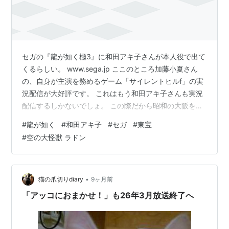
セガの『龍が如く極3』に和田アキ子さんが本人役で出て
くるらしい。 www.sega.jp ここのところ加藤小夏さん
の、自身が主演を務めるゲーム「サイレントヒルf」の実
況配信が大好評です。 これはもう和田アキ子さんも実況
配信するしかないでしょ。 この際だから昭和の大阪を舞
台にした『龍が如く』スピンオフ新作を作って「和田ア
#
龍が如く
#
和田アキ子
#
セガ
#
東宝
キ子を操作する和田アキ子」を配信するのもいいでしょ
#
空の大怪獣 ラドン
う。 初の女性主人公や！ キムタクの次はナニワのゴッド
姉ちゃんや！ 今回は和田アキ子さんの話題ということで
大阪を挙げたが、広島もいいかもしれない。 『鬼武者』
の新作に三船敏郎をモデルにしたキャラクターが出るの
•
猫の爪切りdiary
9ヶ月前
だから、菅原文太や千葉…
「アッコにおまかせ！」も26年3月放送終了へ