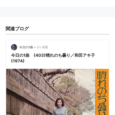
帰化前の通名は
金海福子（かねうみふくこ）
帰化後の本名は
飯塚現子（いいづかあきこ）
*1
関連ブログ
女王気取りな
ワガママ
女という怖いイメージが売りで、
その倣岸不遜な物言いには拒否反応を示す人が多い。
*2
•
今日の1曲
2ヶ月前
歌手活動全盛期の頃は「R＆Bの女王」と呼ばれたが、
今日の1曲 (403)晴れのち曇り／和田アキ子
近年CDの売り上げは低迷の一途をたどっている。
(1974)
ジェームス・ブラウンを心より尊敬している。
NHK紅白歌合戦の常連ではあるが、2005年は「m-flo
loves
Akiko Wada
」として初めて白組で出場。
低迷するCDの売り上げ
和田の歌唱力は「ＮＨＫ紅白で、あの（歌のうま