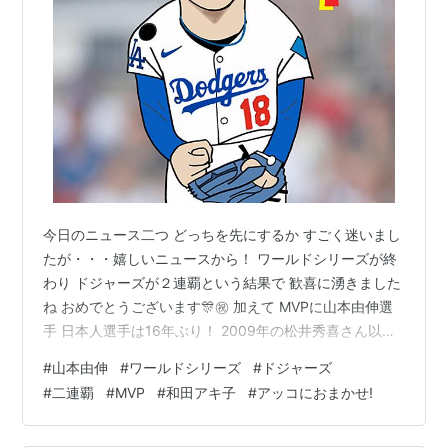
今日のニュース二つ どっちを先にするか すごく迷いまし
たが・・・嬉しいニュースから！ ワールドシリーズが終
わり ドジャーズが２連覇という結果で 歓喜に湧きました
ね おめでとうございます🎊㊗️ 加えて MVPに山本由伸選
手 日本人選手は16年ぶり！ 2009年の松井秀喜さん以来
史上二人目 なんとめでたいことでしょう 野球を見ない私
#
山本由伸
#
ワールドシリーズ
#
ドジャーズ
もこのニュースには食いつきました 笑 もうひとつのニュ
#
二連覇
#
MVP
#
和田アキ子
#
アッコにおまかせ!
ースは １０月に放送４０周年を迎えた『アッコにおまか
せ！』が 来年3月末で放送を終了すると 今日の放送のエ