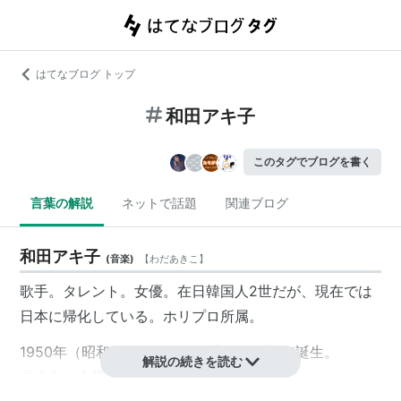
はてなブログ トップ
和田アキ子
このタグでブログを書く
言葉の解説
ネットで話題
関連ブログ
和田アキ子
(
音楽
)
【
わだあきこ
】
歌手。タレント。女優。在日韓国人2世だが、現在では
日本に帰化している。ホリプロ所属。
1950年（昭和25年）4月10日大阪・鶴橋で誕生。
解説の続きを読む
出生名は
金福子（김복자）