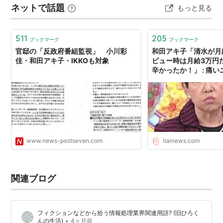
ネットで話題
もっと見る
和田は自称”芸能界のご意見番"として歯に衣着せぬ物
たが、売上は振るわずオリコン最高96位、0.2万枚の記録
しか残りませんでした。 しかし、…
言いが多く、時にその発言は暴言として物議を醸す。
例として、2011年6月に来日したレディーガガ（Lady
511
205
ブックマーク
ブックマーク
官邸の「反政府番組監視」 小川彩
和田アキ子「清水が月
Gaga）に対し、「東日本大震災でガガが寄付した額は
佳・和田アキ子・IKKOも対象
ビュー時は月給3万円
稼いでる割には少ない」と暴言を吐き、
辛かったか！」 : 痛いニ
インターネットを中心に「発言に気をつけろ」「お金も
らえただけでうれしいと思うんだが」などと反発の声が
聴かれた。
額に不満？アッコ ガガの震災寄付金「少ない」
www.news-postseven.com
itainews.com
歌手の和田アキ子（６１）が２６日放送のＴＢＳ
「アッコにおまかせ！」
関連ブログ
（日曜前１１・４５）で発言した内容がインター
ネット上で物議を醸している。
フィクションなどから拾う情報処理業界関連用語? (旧ひろく
番組では米歌姫レディー・ガガ（２５）を特集。
•
んの生活)
4ヶ月前