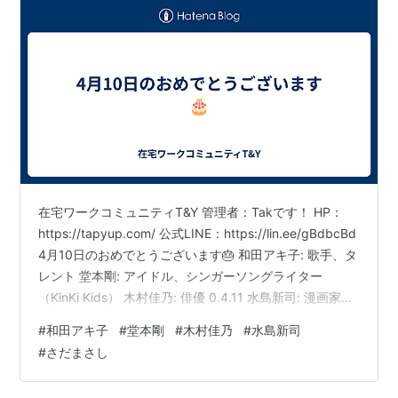
た。
http://sankei.jp.msn.com/affairs/crime/080626/crm0
806261141010-n1.htm
「ミナミの帝王」のモデルは和田アキ子の叔父で
前科あり、「また」逮捕される
競売入札妨害、強制執行妨害という小難しい容
疑で２１日、大阪府警に元金融業の
和田忠浩
（７
在宅ワークコミュニティT&Y 管理者：Takです！ HP：
https://tapyup.com/ 公式LINE：https://lin.ee/gBdbcBd
５）ら４人が逮捕された。実はこの男、
歌手の和
4月10日のおめでとうございます🎂 和田アキ子: 歌手、タ
田アキ子（５６）の叔父
で、それも前科があると
レント 堂本剛: アイドル、シンガーソングライター
いうからビックリだ。
（KinKi Kids） 木村佳乃: 俳優 0.4.11 水島新司: 漫画家
「忠浩は漫画『ミナミの帝王』のモデルになっ
（代表作『ドカベン』など） さだまさし: シンガーソン
#
和田アキ子
#
堂本剛
#
木村佳乃
#
水島新司
た人物と捜査関係者の間でいわれています。元金
グライター デイジー・リドリー: 俳優（映画『スター・
#
さだまさし
融業といっても、今も不動産業や金融業など１４
ウォーズ』シリーズなど） エンジョイ・ポジティブ・パ
ッション！
社を実質的に経営している。しかし、整理回収機