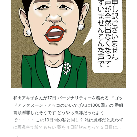
主な楽曲
「笑って許して」
「あの鐘を鳴らすのはあなた」
主題歌
「REACH OUT」（アニメ「勝負師伝説・哲也」主題
歌）
CM
永谷園「麻婆春雨」「広東風かに玉」「煮込みラーメ
ン」
和田アキ子さんが17日 パーソナリティーを務める 『ゴッ
リーブ21
ドアフタヌーン・アッコのいいかげんに1000回』の 番組
冒頭謝罪したそうです どうやら風邪だったよう
で・・・・ この10日間の私と同じ？ 私は風邪だと思わず
amazon:和田アキ子
に耳鼻科で診てもらい 薬を４日間飲みきって３日目に声
は出たけど まだカサカサの声が続いてます でも風邪だと