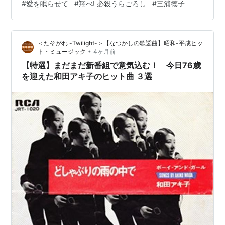
#
愛を眠らせて
#
翔べ! 必殺うらごろし
#
三浦徳子
ド（現・Ariola Japan））作詞・作曲：浜田省吾、編曲：
http://blog.livedoor.jp/dqnplus/archives/163679
井上鑑を聴いてみよう。違法アップロードものだ(と思う)
5.html
が、YouTubeで聴ける。 youtu.be 次にこの曲を聴いてみ
＜たそがれ -Twilight-＞【なつかしの歌謡曲】昭和-平成ヒッ
よう。「…
•
ト・ミュージック
4ヶ月前
叔父は前科者
【特選】まだまだ新番組で意気込む！ 今日76歳
を迎えた和田アキ子のヒット曲 ３選
詐欺破産で大物金融業者ら３人逮捕 大阪府警
破産による財産の差し押さえを逃れるため、実
質経営するゴルフ場運営会社の社長を替えたなど
として、大阪府警捜査４課と吹田、南両署は２６
日、破産法違反（詐欺破産）容疑で、金融・不動
産グループ元代表、
和田忠浩被告（７７）
＝大阪
市天王寺区＝と知人のゴルフ場運営会社社長、
金
人志容疑者（４３）
＝松原市＝ら３人を逮捕した
と発表した。
和田容疑者は大物金融業者として知られ、
平成