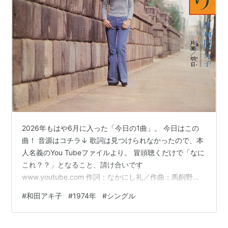
い）天童よしみをしのぐ声量だった」（音楽記
者）と実力は改めていうまでもない。しかし、７
０年代の歌謡曲全盛期はともかく、
彼女に期待さ
れているのは歌よりも、ご意見番的立ち位置だ。
それを裏付けるように、過去１５年のシングルセ
ールスは、平成２年の「抱かれ上手」の５万４４
５０枚（オリコン調べ、以下同）から徐々に低
下。昨年８月の「愚かな女たち」は
わずか４７０
枚
という状態。アルバムも昨年１１月の「フリ
2026年もはや6月に入った「今日の1曲」。 今日はこの
ー・ソウル 和田アキ子」は
２５８３枚
と物足り
曲！ 音源はコチラ↓ 歌詞は見つけられなかったので、本
ない。
人名義のYou Tubeファイルより。 冒頭聴くだけで「なに
これ？？」となること、請け合いです
www.youtube.com 作詞：なかにし礼／作曲：馬飼野康
http://www.zakzak.co.jp/gei/2005_03/g2005032211.
二 発売：1974(昭和49)年7月5日 (当時24歳) 売上：0.2万
html
#
和田アキ子
#
1974年
#
シングル
枚(オリコン最高96位) 1974(昭和49)年7月に発売され
た、和田アキ子さん20枚目のシングル曲です。 ▼奇怪す
"芸能界のご意見番"として
ぎるコーラス 本作は記念すべき20枚目のシングル曲でし