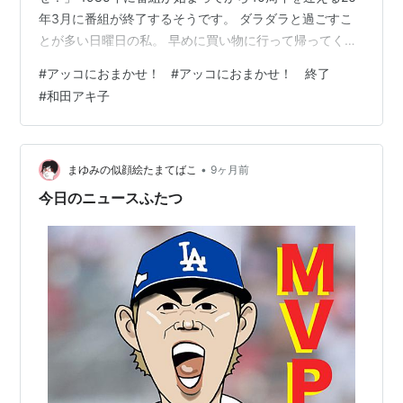
年3月に番組が終了するそうです。 ダラダラと過ごすこ
とが多い日曜日の私。 早めに買い物に行って帰ってくる
と11：00前後。そのままテレビを付け「アッコにおまか
#
アッコにおまかせ！
#
アッコにおまかせ！ 終了
せ！」を観る。 そのあと昼寝⇒ザ・ノンフィクション⇒
#
和田アキ子
競馬・・・。 日曜日のルーティンです😺 放送終了は残念
ですが、和田アキ子さんも75歳。お身体に気を付けてま
た他の番組でお目にかかればと思います。
nekonotumekiri.hatenablog.com nekonotumek…
•
まゆみの似顔絵たまてばこ
9ヶ月前
今日のニュースふたつ