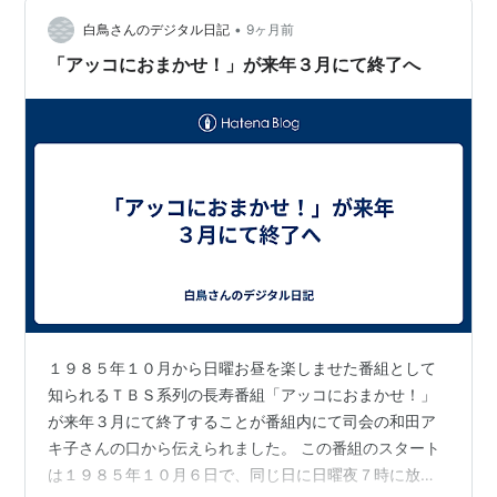
ンディングでアッコさん本人の口から 発表されました こ
れまで何度もアッコさんのMC力の低下が ネットを騒が
•
白鳥さんのデジタル日記
9ヶ月前
せ…
「アッコにおまかせ！」が来年３月にて終了へ
１９８５年１０月から日曜お昼を楽しませた番組として
知られるＴＢＳ系列の長寿番組「アッコにおまかせ！」
が来年３月にて終了することが番組内にて司会の和田ア
キ子さんの口から伝えられました。 この番組のスタート
は１９８５年１０月６日で、同じ日に日曜夜７時に放送