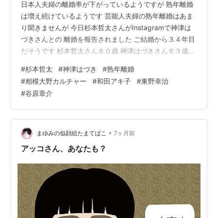
日本人夫婦の離婚率が下がっているようですが 熟年離婚
う語っていた。
「僕はもう『和田アキ子の叔父
は増え続けているようです 芸能人夫婦の熟年離婚はあま
さん』て言われるのが嫌なんよ。 昔、世話になっ
り聞きませんが 今日杉本哲太さんがInstagramで神津は
た人に挨拶一つでけん、自分の実の父親を捨てる
づきさんとの 離婚を報告されました ご結婚から３４年目
ような女の『叔父』と呼ばれることが敵わんの
だそうです 杉本哲太さん６０歳 神津はづきさん６３歳
や」
忠浩は十数年前、アキ子に「絶縁状」まで送
新たな人生をやり直すにはギリギリの年齢ですね 離婚原
#
杉本哲太
#
神津はづき
#
熟年離婚
りつけたというが、縁を切りたかったのは、むし
因は明らかになってませんが 小さなすれ違いが溜まりに
#
相模大野カルチャー
#
和田アキ子
#
東野幸治
溜まって 限界に達したということでしょうか お互いに自
ろアキ子の方か。
#
谷原章介
由になって 残りの人生を有意義に過ごしていただけたら
と 他人ごとながら重い決断を下したお二人を 祝福したい
http://news.livedoor.com/webapp/journal/cid__2489
と個人的には思います㊗️ 今日の似顔絵教室【相模大野カ
797/detail?rd
ルチャー】…
•
まゆみの似顔絵たまてばこ
7ヶ月前
アッコさん、あなたも？
2005年8月に週刊文春で自身が在日韓国人であったこと
を告白している。
*3