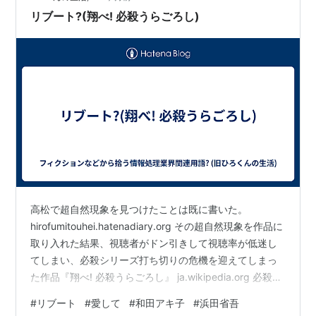
東日本大震災の被災地復興のためにポケットマネ
リブート?(翔べ! 必殺うらごろし)
ーを含む約２億４０００万円を寄付したことを紹
介した際に、
和田が「（年収７２億円ともいわれる）ガガにし
ては少ないと思うんだけど」とポツリ。
この放送直後、簡易投稿サイト「ツイッター」で
は「発言に気をつけて」
「お金をくれただけでうれしいと思う、普通は」
など反発する意見が数多く投稿された。
http://www.sponichi.co.jp/entertainment/news/
高松で超自然現象を見つけたことは既に書いた。
2011/06/27/kiji/K20110627001096980.html
hirofumitouhei.hatenadiary.org その超自然現象を作品に
取り入れた結果、視聴者がドン引きして視聴率が低迷し
てしまい、必殺シリーズ打ち切りの危機を迎えてしまっ
痛いニュース(ノ∀`) : 和田アキ子、レディ・ガガ
た作品『翔べ! 必殺うらごろし』 ja.wikipedia.org 必殺シ
の寄付金額に不満 「稼いでる割に少ない」 - ライ
リーズでは主題歌を出演者が歌った初の事例となった。
#
リブート
#
愛して
#
和田アキ子
#
浜田省吾
ブドアブログ
というわけで和田アキ子が歌う「愛して」（RCAレコー