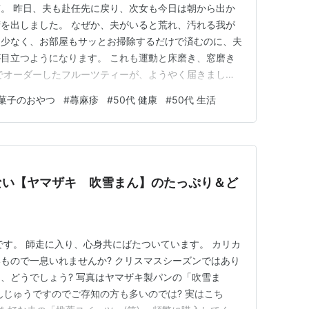
。 昨日、夫も赴任先に戻り、次女も今日は朝から出か
を出しました。 なぜか、夫がいると荒れ、汚れる我が
も少なく、お部屋もサッとお掃除するだけで済むのに、夫
目立つようになります。 これも運動と床磨き、窓磨き
でオーダーしたフルーツティーが、ようやく届きまし
ったのですが、「来ないわね。。。」と思っていたら、
菓子のおやつ
#
蕁麻疹
#
50代 健康
#
50代 生活
ました。CELESTIALのカントリーピーチパッション
うスーパーなら、簡単に…
ない【ヤマザキ 吹雪まん】のたっぷり＆ど
です。 師走に入り、心身共にばたついています。 カリカ
もので一息いれませんか? クリスマスシーズンではあり
、どうでしょう? 写真はヤマザキ製パンの「吹雪ま
んじゅうですのでご存知の方も多いのでは? 実はこち