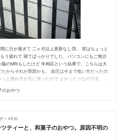
間に日が過ぎて 二ヶ月以上更新なし😓。 実はちょっと
もう疲れて 寝てばっかりでした。パソコンにもご無沙
脳のMRIもしたけど 年相応という結果で、こちらは大
てたからそれが原因かも。 血圧は今まで低い方だったの
やっと疲れ方が元に戻ったので よかったーなのです。 そ
雪が降り 節分があり(和菓子の鬼、松竹梅など) 気分転
子のおやつ
んの鳥(ホシハジロ?) など季節がどんどん変わってい
/…
•
グ
4年前
ーツティーと、和菓子のおやつ。原因不明の