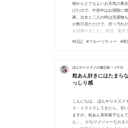
朝からとてもよいお天気の東京
けたので、午前中はお掃除に精
家。次女と二人の時は洗濯物
が数日居ただけで、所々汚れが
を頑張りました。 先日、楽天
た。 配達日を確認していなか
#
日記
#
フルーツティー
#
和
なんとアメリカから発送されてい
ティー。以前は海外物を取り扱
•
ぼんやりスズメの備忘録
4年前
粒あん好きにはたまら
っしり感
こんにちは。 ぼんやりスズメ
リ・イライラしてきたら、甘い
ますが、粒あん系和菓子なんて
ん」。 かなりメジャーなおま