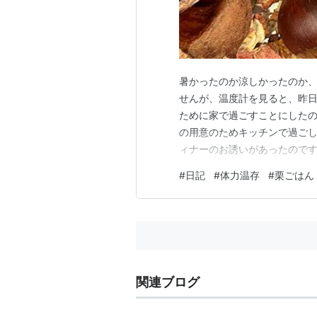
暑かったのか涼しかったのか
せんが、温度計を見ると、昨
ために家で過ごすことにした
の用意のためキッチンで過ご
ィナーのお誘いがあったので
ので、私はお断りして夫だけが
#
日記
#
体力温存
#
栗ごはん
社交的な人なので、滅多なこ
にせっせと晩御飯作りです。 
関連ブログ