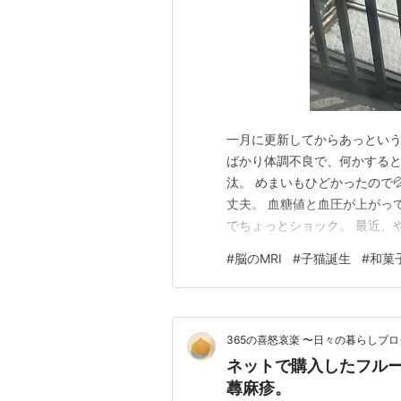
一月に更新してからあっという
ばかり体調不良で、何かすると
汰。 めまいもひどかったので
丈夫。 血糖値と血圧が上がっ
でちょっとショック。 最近、
の間に 新居浜にしては珍しい、
#
脳のMRI
#
子猫誕生
#
和菓
換に行った滝宮公園池にたくさ
き、今は菜の花ね。 ところで 1
365の喜怒哀楽 〜日々の暮らしブロ
ネットで購入したフル
蕁麻疹。