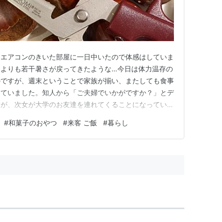
、エアコンのきいた部屋に一日中いたので体感はしていま
日よりも若干暑さが戻ってきたような…今日は体力温存の
のですが、週末ということで家族が揃い、またしても食事
していました。知人から「ご夫婦でいかがですか？」とデ
すが、次女が大学のお友達を連れてくることになっていた
出かけて行きました。 とにかく人付き合いが大好きな
#
和菓子のおやつ
#
来客 ご飯
#
暮らし
とではお誘いを断ることはありません。私は子供達のため
美味しそうな栗があったので…