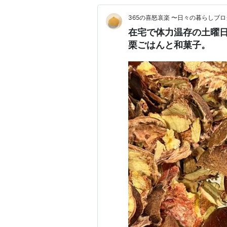
365の喜怒哀楽 〜日々の暮らしブロ
在宅で体力温存の土曜
栗ごはんと和菓子。