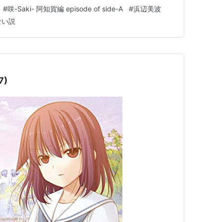
」 作詞は畑亜貴、こだまさおり、ZAQさんが手がけており、
#
咲-Saki- 阿知賀編 episode of side-A
#
浜辺美波
ない説
LE RUSH(初回限定盤)(DVD付)
ト:
StylipS,こだまさおり,山口朗彦,高田暁
ーカー:
ランティス
12/05/16
7)
CD
クリック
: 46回
含むブログ (28件) を見る
Panic Serenade
ト:
新子憧(東山奈央),松実玄(花澤香菜),松実宥(MAKO),
山夕実),橋本みゆき高鴨穏乃(悠木碧),高鴨穏乃(悠木碧),橋
新子憧(東山奈央),松実玄(花澤香菜),松実宥(MAKO),鷺森灼
,ZAQ
ーカー:
ランティス
12/04/25
CD