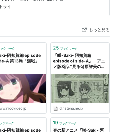
トライ
もっと見る
25
ブックマーク
ブックマーク
aki-阿知賀編 episode
『咲-Saki- 阿知賀編
side-A 第13局「混戦」
episode of side-A』 アニ
メ版8話に見る蒲原智美の想
い - かたるかやきす
ww.nicovideo.jp
d.hatena.ne.jp
19
ックマーク
ブックマーク
aki-阿知賀編 episode
春の新アニメ『咲-Saki- 阿