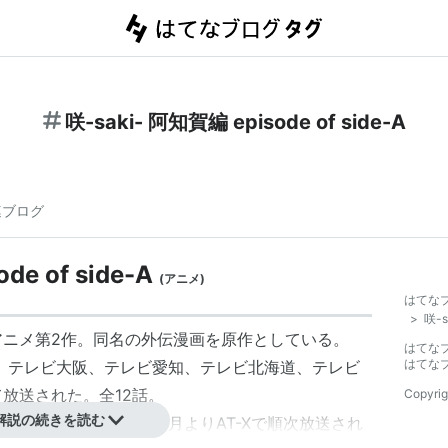
咲-saki- 阿知賀編 episode of side-A
連ブログ
de of side-A
(
アニメ
)
はてな
>
咲-s
アニメ第2作。同名の外伝漫画を原作としている。
はてな
はてな
京、テレビ大阪、テレビ愛知、テレビ北海道、テレビ
て放送された。全12話。
Copyrig
解説の続きを読む
〜第16話が2012年12月よりAT-Xで順次放送され