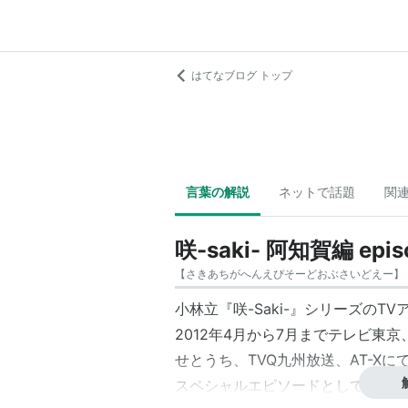
はてなブログ トップ
言葉の解説
ネットで話題
関
咲-saki- 阿知賀編 episo
【
さきあちがへんえぴそーどおぶさいどえー
】
小林立『
咲-Saki-
』シリーズのTV
2012年4月から7月までテレビ東
せとうち、TVQ九州放送、AT-Xに
スペシャルエピソードとして、第13話