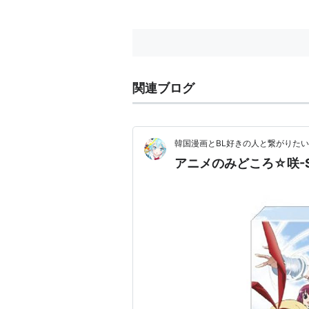
沢村智紀：大橋歩夕
井上純：甲斐田裕子
天江衣：福原香織
ハギヨシ：小野大輔
関連ブログ
福路美穂子：堀江由衣
池田華菜：森永理科
加治木ゆみ：小林ゆう
韓国漫画とBL好きの人と繋がりたい
蒲原智美：桑谷夏子
アニメのみどころ☆咲-Sa
東横桃子：斎藤桃子
主題歌
オープニングテーマ「
MIRACLE R
作詞：こだまさおり / 作曲：山口朗
オープニングテーマ「TSU・BA・SA
作詞：こだまさおり / 作曲・編曲：