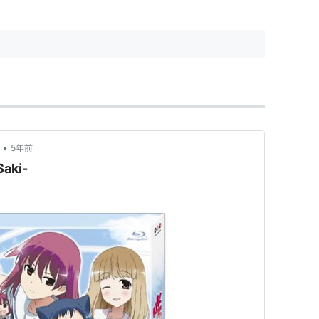
高鴨 穏乃：①12個目の捨牌で相
手の不要牌引き率が上がる。局が
進むたびに不要牌引き率上昇。
②...
•
5年前
ki-
USH
」（#2-#12）
彦 / 歌：StylipS
」（#14-#15）
山口朗彦 / 歌：StylipS