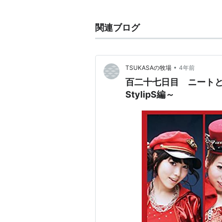
た。
2014年にTVアニメ第3作『
咲-Sak
関連ブログ
スタッフ
原作：小林立
•
TSUKASAの牧場
4年前
コミック作画：五十嵐あぐり
百二十七日目 ニート
監督：小野学
StylipS編～
助監督：セトウケンジ
シリーズ構成・脚本：浦畑達彦
キャラクターデザイン・総作画
美術監督：松本浩樹、高須賀真
編集：三嶋章紀
色彩設計：池田ひとみ
3D制作：サンジゲン
音響監督：鶴岡陽太
音楽：渡辺剛