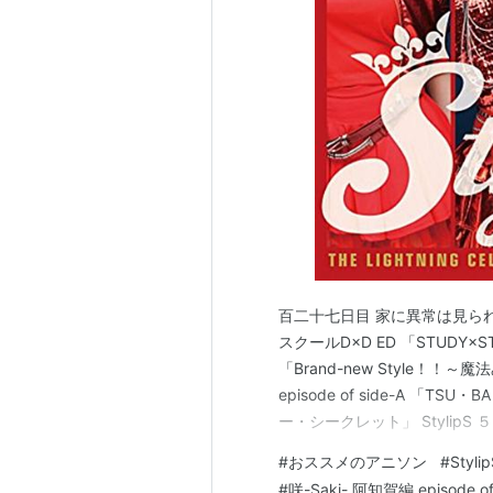
音楽製作：ランティス
アニメーション制作：Studio五
製作：咲阿知賀編製作委員会
キャスト
高鴨穏乃
：悠木碧
新子憧
：東山奈央
松実玄
：花澤香菜
松実宥
：MAKO
鷺森灼
：内山夕実
百二十七日目 家に異常は見られ
スクールD×D ED 「STUDY×S
赤土晴絵
：
進藤尚美
「Brand-new Style！！～魔法
園城寺怜
：小倉唯
episode of side-A 「TS
清水谷龍華
：石原夏織
ー・シークレット」 Stylip
はいらない」 StylipS 「
江口セーラ
：能登有沙
#
おススメのアニソン
#
Styli
船久保浩子
：
manami
→三澤紗千
#
咲-Saki- 阿知賀編 episode of