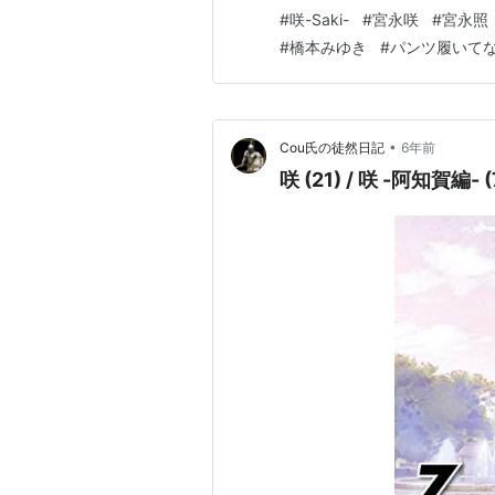
Player」「TRUE GATE
#
咲-Saki-
#
宮永咲
#
宮永照
「熱烈歓…
CD
#
橋本みゆき
#
パンツ履いて
MIRAC
アーティス
•
Cou氏の徒然日記
6年前
出版社/メ
発売日:
20
咲 (21) / 咲 -阿知賀編- (
メディア:
購入
: 2人
この商品を
Square 
アーティス
鷺森灼(内
本みゆき,
(内山夕実)
出版社/メ
発売日:
20
メディア: