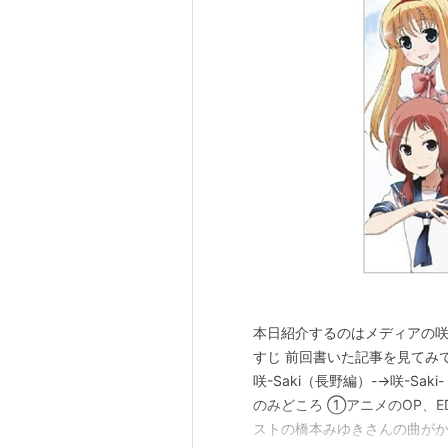
エンディングテーマ「SquarePanicSe
作詞・作曲・編曲：ZAQ / 
（花澤香菜）、松実宥（MAK
エンディングテーマ「Futuristic Playe
作詞・作曲・編曲：ZAQ / 歌
放送情報
テレビ東京：2012年4月8日より
テレビ大阪：2012年4月14日よ
テレビ愛知：2012年4月10日よ
テレビせとうち：2012年4月13
本日紹介するのはメディアの咲-Saki-
テレビ北海道：2012年4月10日
すじ 前回書いた記事を見てみ
TVQ九州放送：2012年4月14
咲-Saki（長野編）-→咲-Saki- 
のみどころ ①アニメのOP、ED
AT-X：2012年4月9日より毎週
ストの橋本みゆきさんの曲がかっこよ
分〜／26時30分〜