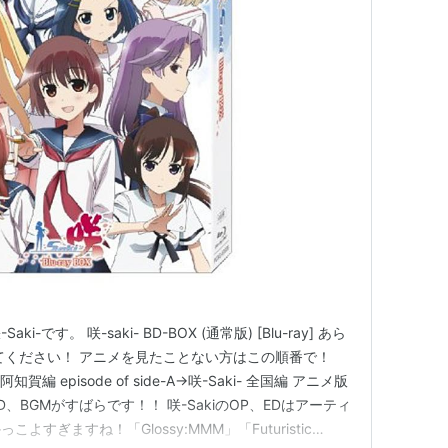
renade」（#2,#5-#7,#12）
歌：高鴨穏乃（悠木碧）、新子憧（東山奈央）、松実玄
O）、鷺森灼（内山夕実）
r」（#3,#4,#8-#11,#14,#15）
：橋本みゆき
毎週日曜25時05分〜
り毎週土曜26時25分〜
り毎週火曜26時30分〜
日より毎週金曜25時53分〜
です。 咲-saki- BD-BOX (通常版) [Blu-ray] あら
より毎週火曜26時30分〜
てください！ アニメを見たことない方はこの順番で！
日より毎週土曜26時40分〜
阿知賀編 episode of side-A→咲-Saki- 全国編 アニメ版
、BGMがすばらです！！ 咲-SakiのOP、EDはアーティ
月曜日08時30分〜／20時30分〜、毎週木曜14時30
すぎますね！「Glossy:MMM」「Futuristic