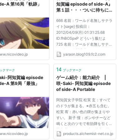
side-A 第16局「軌跡」
知賀編 episode of side-A』
第１話・・・ついに待ちに待
った麻雀アニメ（２期）きた
666 名前：ワールド名無しサテラ
な！｜やらおん!
イト[sage] 投稿日：
2012/04/09(月) 01:31:25.68
ID:fhBOSpxP どういう服だよ
725 名前：ワールド名無しサテラ
イト[sage] 投稿日：
ww.nicovideo.jp
yaraon.blog109.fc2.com
2012/04/09(月) 01:31:36.29
ID:3S4fKhyT >>666 ｗｗｗｗｗ
ｗｗｗｗｗｗｗｗｗｗｗｗｗｗｗ
14
ックマーク
ブックマーク
762 名前：ワールド名無しサテラ
aki-阿知賀編 episode
ゲーム紹介：能力紹介 |
イト[sage] 投稿日：
side-A 第9局「最強」
咲-Saki- 阿知賀編 episode
2012/04/09...
of side-A Portable
阿知賀女子学院 松実 玄：すべて
のドラが集まる。※赤五も含む。
松実 宥：赤い色の牌が集まりや
すい。 新子 憧：ポンやチーなど
鳴くと次のツモで有効牌を引く。
鷺森 灼：テンパイ時に特定の筒
ww.nicovideo.jp
products.alchemist-net.co.jp
子待ちになった場合に一発ツモ。