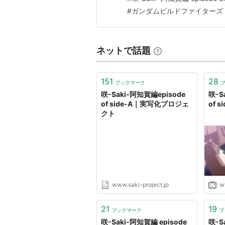
二条泉
：
松永真穂
#
ガンダムビルドファイターズ
宮永照：中原麻衣
弘世菫：斎賀みつき
ネットで話題
花田煌：新井里美
151
28
白水哩：鹿野優以
ブックマーク
咲-Saki-阿知賀編episode
咲-S
鶴田姫子：大亀あすか
of side-A｜実写化プロジェ
of 
クト
小鍛冶健夜：後藤沙緒里
福与恒子：野中藍
針生えり
：
藤田由美子
三尋木詠
：
松岡由貴
新子望
：
夏樹リオ
www.saki-project.jp
w
熊倉トシ
：
茂呂田かおる
21
19
荒川憩：三宅麻理恵
ブックマーク
ブ
咲-Saki-阿知賀編 episode
咲-S