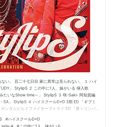
組
ない。 百二十七日目 家に異常は見られない。 １ ハイ
TUDY」 StylipS ２ この中に1人、妹がいる 挿入歌
みたいなShow time～」 StylipS ３ 咲-Saki- 阿知賀編
U・BA・SA」 StylipS ４ ハイスクールD×D 3期 ED 「ギブミ
S ５ ガンダムビルドファイターズトライ ED 「迷々コンパス
読むのが楽しみなライトノベル」 挨拶 作品紹介「…
pS
#
ハイスクールD×D
香
 side-A
#
この中に1人、妹がいる