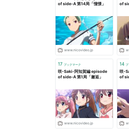
志崎綾
：
巽悠衣子
of side-A 第14局「憧憬」
of 
山谷ひな
：
高本めぐみ
桐田凛
：
高森奈津美
ギバード桜子
：
大亀あすか
小走やえ：今野宏美
岡橋初瀬：津田美波
www.nicovideo.jp
w
宮永咲：植田佳奈
17
14
ブックマーク
ブ
原村和：小清水亜美
咲-Saki-阿知賀編 episode
咲-S
片岡優希：釘宮理恵
of side-A 第1局「邂逅」
of 
染谷まこ：白石涼子
竹井久：伊藤静
須賀京太郎：福山潤
龍門渕透華：茅原実里
国広一：清水愛
www.nicovideo.jp
w