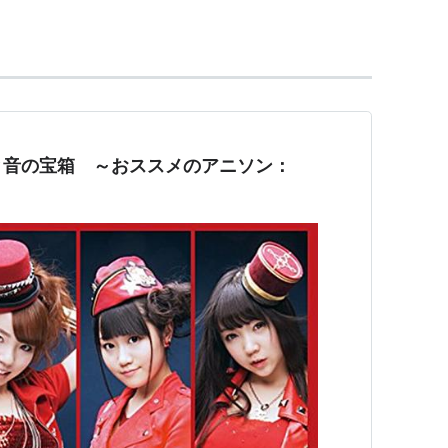
i-全国編
』が放送。
と音の宝箱 ～おススメのアニソン：
監督：佐々木政勝
二