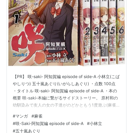
【PR】 咲-saki- 阿知賀編 episode of side-A 小林立(こば
やしりつ) 五十嵐あぐり(いがらしあぐり) ・点数 100点
・タイトル 咲-saki- 阿知賀編 episode of side-A ・本の
概要 咲-saki-本編に繋がるサイドストーリー。 原村和の
幼馴染みで友人の女の子達がのどかともう1度遊ぶ(麻雀
をする)ために再び集まり、麻雀部を作って全国大会へ向
#
マンガ
#
麻雀
かって突っ走るストーリーです。 まあ…一言で言えば、
#
咲-Saki-阿知賀編 episode of side-A
#
小林立
可愛い女の子達による能力麻雀です。 ・著者情報 小林立
#
五十嵐あぐり