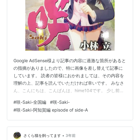
Google AdSense様より記事の内容に過激な箇所があると
の指摘がありましたので、特に画像を差し替えて記事に
しています。 読者の皆様におかれましては、その内容を
理解の上、記事を読んでいただければ幸いです。 みなさ
ん、こんにちは、こんばんは、hime104です。 少し前の
ことですが、JR大阪駅で麻雀漫画の 「咲-Saki-」 のポス
#
咲-Saki-全国編
#
咲-Saki-
ターが性的に過激なため問題になったとか。 新子 憧ちゃ
#
咲-Saki-阿知賀編 episode of side-A
んの画像がありました 咲-Saki-の漫画を見ると可愛い女
子高生のスカートの中が見えるシーンが多くあり、その
ほとんどが、 パンツをはいていない ように見えるんで
す。 薄墨 初美（うすずみ はつみ）ちゃんの画像…
•
さくら猫を飼ってます
3年前