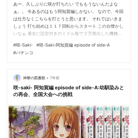
あー、久しぶりに咲が打ちたい でももうないんだよな
ぁ。。 今あるのはもう阿知賀編しかない。 なので、今回
は仕方なくこちらを打とうと思います。 それではいきま
しょう 打ち始めは１１７回転からスタート この台懐かし
いなぁ 過去に設定付きのミドル版で２万発出した機種の
甘デジですね。 当時は何も分からないまま出た記憶 そん
#
咲-Saki-
#
咲-Saki-阿知賀編 episode of side-A
な感じでちょっとウキウキで打ち始めたのですが、、、
#
パチンコ
全く回らん。 どのくらい回らないかというと、最初の２
５０玉で４回転しか回らなかったです。 ちょっと周りそ
うな場所を探してみたのですが、１０００発投資の時点
で４７回転 １１.７５回転/２５０玉と過去最低の悪さで
•
神黎の図書館
7年前
す 正直打たなきゃよかっ…
咲-saki- 阿知賀編 episode of side-A:幼馴染みと
の再会、全国大会への挑戦