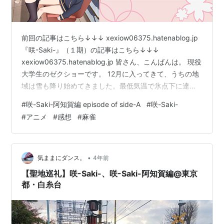
前回の記事はこちら↓↓↓ xexiow06375.hatenablog.jp
『咲-Saki-』（１期）の記事はこちら↓↓↓
xexiow06375.hatenablog.jp 皆さん、こんばんは。 現役
大学生のゼクショーです。 12月に入ってきて、うちの地
域は雪も降り始めてきました。最低気温で氷点下に達す
る寒さになってきて、通勤通学も大変な今日この頃。 こ
#
咲-Saki-阿知賀編 episode of side-A
#
咲-Saki-
れから追々冬の時期に似合う作品を次々ご紹介する事に
#
アニメ
#
感想
#
麻雀
なるかと。.....まぁ今回に関しては、ほぼ冬要素関係ない
んですけどね。 さてさて、今回ご紹介するのは『咲 -
Saki- 阿知賀編 episode of side-A』になります。 タイト
ル…
•
気ままにダンス。
4年前
【聖地巡礼】咲-Saki-、咲-Saki-阿知賀編@東京
都・白糸台