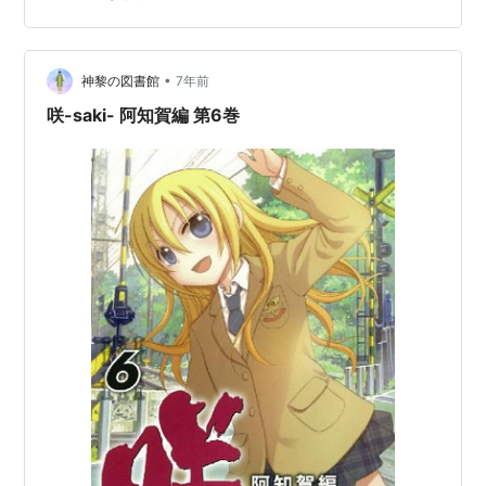
(こばやしりつ) 出身地 東京都目黒区駒場(江島区越中島育
ち) 職業 漫画家・イラストレーター 代表作 …
•
神黎の図書館
7年前
咲-saki- 阿知賀編 第6巻