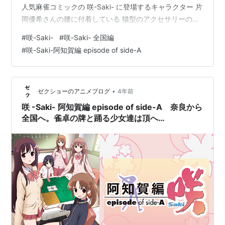
人気麻雀コミックの 咲-Saki- に登場するキャラクター 片
岡優希さんの腰に付着している 猫型のアクセサリーのこ
とです。 腰のネコです 正式名称は セアミー・ノル・ユ
#
咲-Saki-
#
咲-Saki- 全国編
ルフィオ という名前で おなじく咲-Saki-の登場人物であ
#
咲-Saki-阿知賀編 episode of side-A
る 原村和からの贈り物 であることが分かっています。
校則違反じゃないの？ 猫蛇セアミィに関してこれ以上の
情報はありませんでした。 ただ、咲-Saki-には、他の登
場人物にも猫にまつわる物が多々登場して…
•
ゼクショーのアニメブログ
4年前
咲 -Saki- 阿知賀編 episode of side-A 奈良から
全国へ。雀卓の牌と踊る少女達は頂へ
___________。