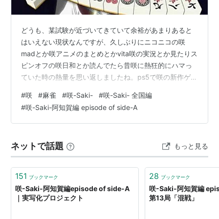
どうも、某試験が近づいてきていて余裕があまりあると
はいえない現状なんですが、久しぶりにニコニコの咲
madとか咲アニメのまとめとかvita咲の実況とか見たりス
ピンオフの咲日和とか読んでたら昔咲に熱狂的にハマっ
ていた時の熱量を思い返しましたね。ps5で咲の新作ゲー
ム出たら多分買うんですけどね()高２の夏休みの半分以上
#
咲
#
麻雀
#
咲-Saki-
#
咲-Saki- 全国編
を咲ssの読破に費やしたことを思い出します。(受験が絡
#
咲-Saki-阿知賀編 episode of side-A
まない最後の夏休みを咲ssに費やしたのはどうなの？と
思うが) 久しぶりに改めて宮永咲の闘牌見てたら本当に無
茶苦茶だな笑。役無しからの明槓で役嶺上開花のみとか
ネットで話題
もっと見る
いう和了をするシーンが多々あって、本当に異能力麻雀
前提なんだと再認識した(非…
151
28
ブックマーク
ブックマーク
咲-Saki-阿知賀編episode of side-A
咲-Saki-阿知賀編 episo
｜実写化プロジェクト
第13局「混戦」