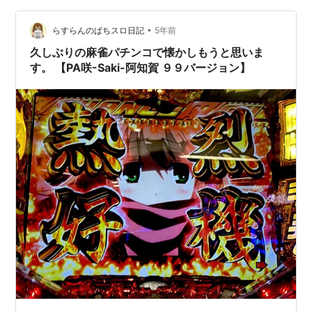
おぼり坂」と呼ばれていたものがいつの間にか「おっぽ
り坂」と呼ばれるようになったそうです。菫が立ってい
•
らすらんのぱちスロ日記
5年前
る方向にひたすら進み続けると、西部…
久しぶりの麻雀パチンコで懐かしもうと思いま
す。 【PA咲-Saki-阿知賀 ９９バージョン】