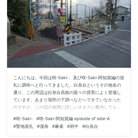
こんにちは。今回は咲-Saki-、及び咲-Saki-阿知賀編の巡
礼に調布へと行ってきました。白糸台というその地名の
通り、この周辺は白糸台高校の面々の背景によく登場し
ています。あまり場所の下調べなどへできていなかった
のですが、この辺の地理に詳しいオタクに案内してもら
ったのでスムーズに巡ることが出来ました。まずは京王
#
咲-Saki-
#
咲-Saki-阿知賀編 episode of side-A
線武蔵野台駅から少し東南方面に進んだところにあるお
#
聖地巡礼
#
漫画
#
麻雀
#
府中
#
白糸台
っぽり坂から。 阿知賀編6巻の裏表紙です。変な名前の
坂ですが、雨によって自然に掘られた大堀に由来し「お