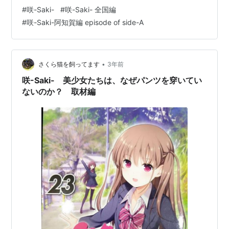
咲-Saki- 確かに、漫画を見ると可愛い女子高生のスカー
#
咲-Saki-
#
咲-Saki- 全国編
トの中が見えるシーンが多くあり、そのほとんどが、パ
#
咲-Saki-阿知賀編 episode of side-A
ンツを穿いていないように見えるんです。 姫松高校 愛宕
絹恵ちゃんの画像がありました しかし・・・ なぜ、作者
の小林立さんは、そのような表現をとるのでしょうか？
今回は、なぜパンツを穿いていないか？の調査結果のま
•
さくら猫を飼ってます
3年前
と…
咲-Saki- 美少女たちは、なぜパンツを穿いてい
ないのか？ 取材編