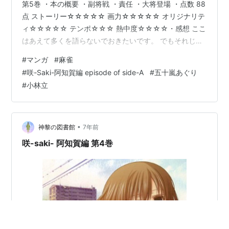
第5巻 ・本の概要 ・副将戦 ・責任 ・大将登場 ・点数 88
点 ストーリー☆☆☆☆☆ 画力☆☆☆☆☆ オリジナリテ
ィ☆☆☆☆☆ テンポ☆☆☆ 熱中度☆☆☆☆・感想 ここ
はあえて多くを語らないでおきたいです。 でもそれじゃ
レビューにならないので…… 人の想いを乗せて戦うとい
#
マンガ
#
麻雀
うのは個人的に好きなので、そこが好評価の理由です。
#
咲-Saki-阿知賀編 episode of side-A
#
五十嵐あぐり
それではこの巻に出てくる能力の簡単解説？ボーリング
#
小林立
に疎いので灼ちゃんの打ち方 はよく分かりません。すみ
ません。 とりあえずボーリング用の手袋は伊達ではなか
ったんですね、把握です！ 基本的にはあ…
•
神黎の図書館
7年前
咲-saki- 阿知賀編 第4巻