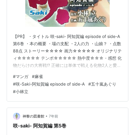
【PR】 ・タイトル 咲-saki- 阿知賀編 episode of side-A
第6巻 ・本の概要 ・場の支配 ・2人の力 ・山娘？ ・点数
88点 ストーリー☆☆☆☆ 画力☆☆☆☆☆ オリジナリテ
ィ☆☆☆☆☆ テンポ☆☆☆☆☆ 熱中度☆☆☆・感想 化
物だらけの大将戦⁉ 正確には単体で戦える化物2人と愛の
力？で2人で麻雀うってる子2人です。相方の倍の翻であ
#
マンガ
#
麻雀
がる子は前回説明済みなので省きます。龍門渕は能力者
#
咲-Saki-阿知賀編 episode of side-A
#
五十嵐あぐり
というよりは恩恵なんですかね？ 太ももに貯めた怜ちゃ
#
小林立
んパワーでミニマム怜ちゃんがあがり牌までの道順を教
えてくれるという謎能力(回数制限有り)。 いや、怜ちゃ
んハンパな… それにしてもミニマ…
•
神黎の図書館
7年前
咲-saki- 阿知賀編 第5巻