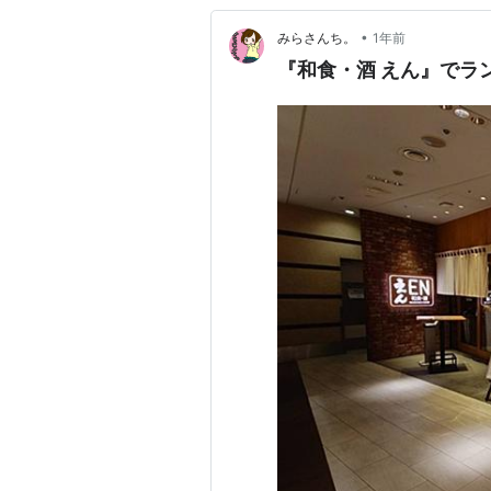
•
みらさんち。
1年前
『和食・酒 えん』でラ