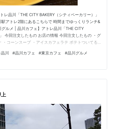
レ品川「THE CITY BAKERY（シティベーカリー）」
川駅アトレ2階にあるこちらで 時間までゆっくりランチ&
ルメ | 品川カフェ】アトレ品川「THE CITY
）」 今回注文したもの お店の情報 今回注文したもの ・グ
ナ ・コーンスープ ・アイスカフェラテ ポテトついてる
his post on Instagram A post shared by ma
レ品川
#
品川カフェ
#
東京カフェ
#
品川グルメ
押上