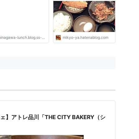
inagawa-lunch.blog.ss-blog.jp
mikyo-ya.hatenablog.com
ェ】アトレ品川「THE CITY BAKERY（シ