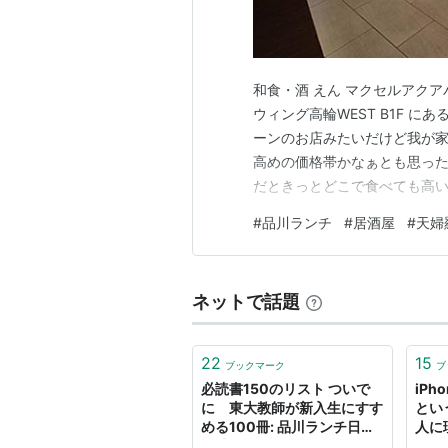
和食・酒 えん マクセルアク
ウィング高輪WEST B1F に
ーンのお店みたいだけど我が家
高めの価格帯かなぁとも思っ
だときっとどこで食べても高い
と前に並んでいたら、「予約取
#
品川ランチ
#
居酒屋
#
天婦
ないかしら？」と後ろに並ん
ばあさま。ちょっとセレブリテ
ネットで話題
22
15
ブックマーク
ブ
必読書150のリスト ついで
iPh
に 東大教師が新入生にすす
とい
める100冊: 品川ランチ日々
人に
雑感14802
ンチ