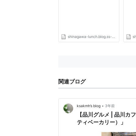
shinagawa-lunch.blog.ss-blog.jp
sh
関連ブログ
•
ksakmh’s blog
3年前
【品川グルメ | 品川カフ
ティベーカリー）」