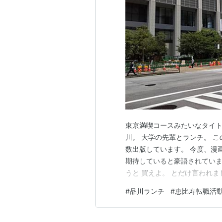
東京満喫コースみたいなタイト
川。 大学の先輩とランチ。 
数出版しています。 今度、漫
期待していると豪語されていま
うと 買えよ。 とだけ言われ
景色 SONY撮ってみる そし
#
品川ランチ
#
恵比寿転職活
店でした。。 その後、先輩が
写真撮りまくったんですが、、