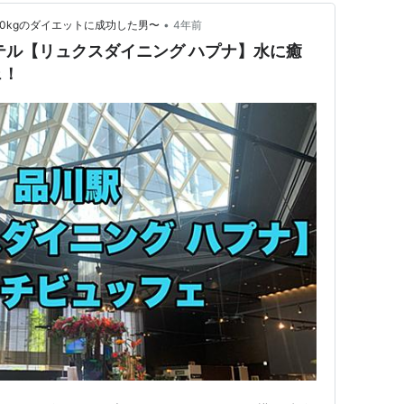
•
0kgのダイエットに成功した男〜
4年前
テル【リュクスダイニング ハプナ】水に癒
ェ！