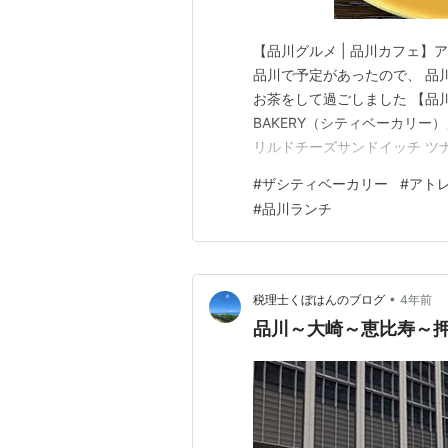
【品川グルメ | 品川カフェ】アト
品川で予定があったので、 品
お茶をして過ごしました 【品川グ
BAKERY（シティベーカリー
リルドチーズサンドイッチ ツ
の嬉しい♡ ピクルスもたまんない View t
#
ザシティベーカリー
#
アト
(@kksa08182603) www…
#
品川ランチ
•
税理士くぼはんのブログ
4年前
品川～大崎～恵比寿～