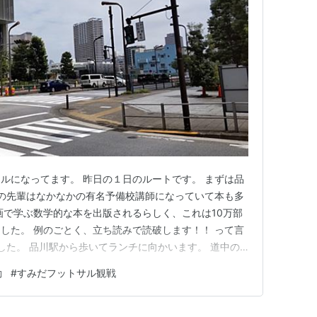
ルになってます。 昨日の１日のルートです。 まずは品
この先輩はなかなかの有名予備校講師になっていて本も多
画で学ぶ数学的な本を出版されるらしく、これは10万部
した。 例のごとく、立ち読みで読破します！！ って言
ました。 品川駅から歩いてランチに向かいます。 道中の
て、おしゃれランチ 外国のランチか。って感じのおしゃれ
動
#
すみだフットサル観戦
住んでいるタワマンへ案内してくれました。 立派すぎて
ここで…