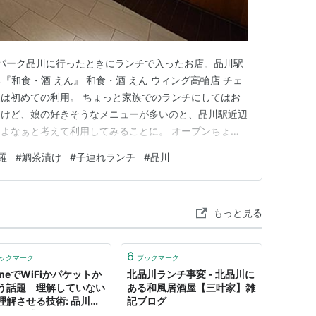
アパーク品川に行ったときにランチで入ったお店。品川駅
ある『和食・酒 えん』 和食・酒 えん ウィング高輪店 チェ
は初めての利用。 ちょっと家族でのランチにしてはお
たけど、娘の好きそうなメニューが多いのと、品川駅近辺
よなぁと考えて利用してみることに。 オープンちょっ
らなかったけど、大丈夫かしら？1人だったら予約いら
羅
#
鯛茶漬け
#
子連れランチ
#
品川
だおばあさまに声をかけられる。おばあさんじゃなくてお
ィ感じる…
もっと見る
6
ックマーク
ブックマーク
oneでWiFiかパケットか
北品川ランチ事変 - 北品川に
う話題 理解していない
ある和風居酒屋【三叶家】雑
理解させる技術: 品川ラ
記ブログ
日々雑感14802